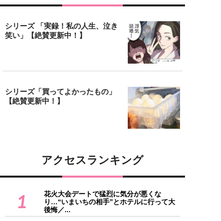
シリーズ 「実録！私の人生、泣き
笑い」【絶賛更新中！】
シリーズ「買ってよかったもの」
【絶賛更新中！】
アクセスランキング
花火大会デートで猛烈に気分が悪くな
1
り…“いまいちの相手”とホテルに行って大
後悔／...