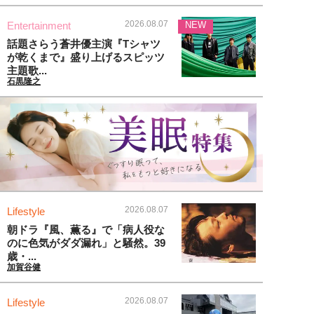
2026.08.07
Entertainment
NEW
話題さらう蒼井優主演『Tシャツ
が乾くまで』盛り上げるスピッツ
主題歌...
石黒隆之
2026.08.07
Lifestyle
朝ドラ『風、薫る』で「病人役な
のに色気がダダ漏れ」と騒然。39
歳・...
加賀谷健
2026.08.07
Lifestyle