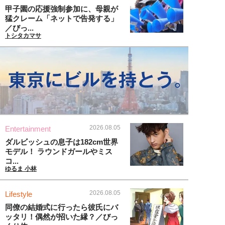
甲子園の応援強制参加に、母親が
猛クレーム「ネットで告発する」
／びっ...
トシタカマサ
2026.08.05
Entertainment
ダルビッシュの息子は182cm世界
モデル！ ラウンドガールやミス
コ...
ゆるま 小林
2026.08.05
Lifestyle
同僚の結婚式に行ったら彼氏にバ
ッタリ！偶然が招いた縁？／びっ