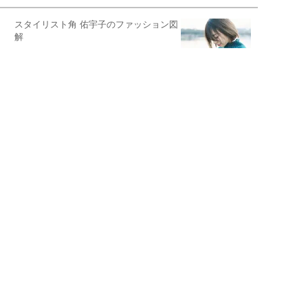
スタイリスト角 佑宇子のファッション図
解
失敗しない日常オシャレ
元『渡鬼』子役・宇野なおみの
話そ、お茶しよっ元気出そ
恋愛コンサル菊乃が出会った女性たち
私が結婚できないワケ
宇垣美里が映画への想いを綴る
宇垣美里の沼落ちシネマ