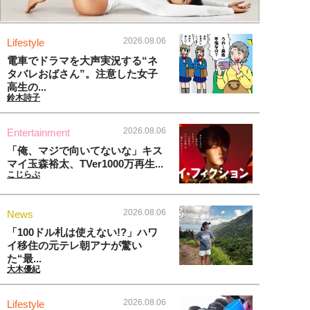
2026.08.06
Lifestyle
電車でドラマを大声実況する“ネ
タバレおばさん”。注意した女子
高生の...
鈴木詩子
2026.08.06
Entertainment
「俺、マジで向いてないな」キス
マイ玉森裕太、TVer1000万再生...
こじらぶ
2026.08.06
News
「100ドル札は使えない!?」ハワ
イ移住の元テレ朝アナが驚い
た“最...
大木優紀
2026.08.06
Lifestyle