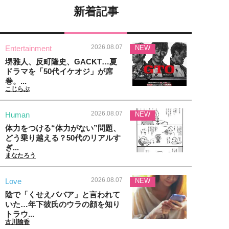
新着記事
2026.08.07
Entertainment
NEW
堺雅人、反町隆史、GACKT…夏
ドラマを「50代イケオジ」が席
巻。...
こじらぶ
2026.08.07
Human
NEW
体力をつける“体力がない”問題、
どう乗り越える？50代のリアルす
ぎ...
まなたろう
2026.08.07
Love
NEW
陰で「くせえババア」と言われて
いた…年下彼氏のウラの顔を知り
トラウ...
古川諭香