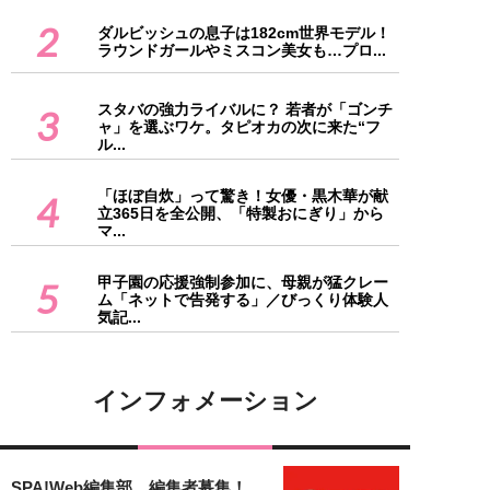
2
ダルビッシュの息子は182cm世界モデル！
ラウンドガールやミスコン美女も…プロ...
スタバの強力ライバルに？ 若者が「ゴンチ
3
ャ」を選ぶワケ。タピオカの次に来た“フ
ル...
「ほぼ自炊」って驚き！女優・黒木華が献
4
立365日を全公開、「特製おにぎり」から
マ...
甲子園の応援強制参加に、母親が猛クレー
5
ム「ネットで告発する」／びっくり体験人
気記...
インフォメーション
SPA!Web編集部 編集者募集！