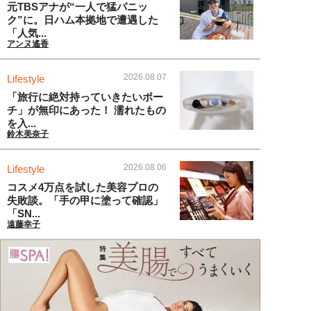
元TBSアナが“一人で猛パニッ
ク”に。日ハム本拠地で遭遇した
「人気...
アンヌ遙香
2026.08.07
Lifestyle
「旅行に絶対持っていきたいポー
チ」が無印にあった！ 濡れたもの
を入...
鈴木美奈子
2026.08.06
Lifestyle
コスメ4万点を試した美容プロの
失敗談。「手の甲に塗って確認」
「SN...
遠藤幸子