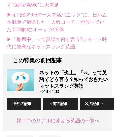
く“底面の秘密”に大満足
▶元TBSアナが“一人で猛パニック”に。日ハム
本拠地で遭遇した「人気コーチ」が放ってい
た“圧倒的なオーラ”の正体
▶「離席中」って英語で何て言う?リモート時
代に便利なネットスラング英語
この特集の前回記事
ネットの「炎上」「w」って英
語でどう言う？知っておきたい
ネットスラング英語
2018.04.30
最初の記事
前の記事
次の記事
橘エコのリアルに使える英語の一覧へ