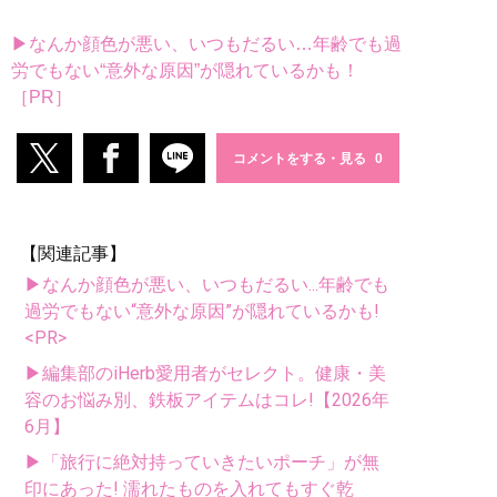
▶なんか顔色が悪い、いつもだるい…年齢でも過
労でもない“意外な原因”が隠れているかも！
［PR］
コメントをする・見る
【関連記事】
▶なんか顔色が悪い、いつもだるい...年齢でも
過労でもない“意外な原因”が隠れているかも!
<PR>
▶編集部のiHerb愛用者がセレクト。健康・美
容のお悩み別、鉄板アイテムはコレ!【2026年
6月】
▶「旅行に絶対持っていきたいポーチ」が無
印にあった! 濡れたものを入れてもすぐ乾