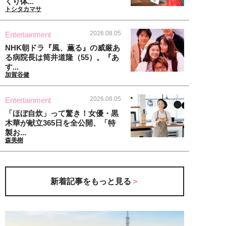
くり体...
トシタカマサ
2026.08.05
Entertainment
NHK朝ドラ『風、薫る』の威厳あ
る病院長は筒井道隆（55）。『あ
す...
加賀谷健
2026.08.05
Entertainment
「ほぼ自炊」って驚き！女優・黒
木華が献立365日を全公開、「特
製お...
森美樹
新着記事をもっと見る