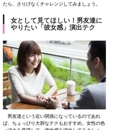
たら、さりげなくチャレンジしてみましょう。
女として見てほしい！男友達に
やりたい「彼女感」演出テク
男友達という近い関係になっているのであれ
ば、ちょっぴり大胆なテクもおすすめ。女性の色