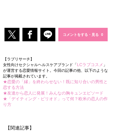
コメントをする・見る
【ラブリサーチ】
LCラブコスメ
女性向けセクシャルヘルスケアブランド「
」
が運営する恋愛情報サイト。今回の記事の他、以下のような
記事が掲載されています。
★恋愛の「縁」を終わらせない！既に知り合いの男性と
恋する方法
★友達から恋人に発展！みんなの胸キュンエピソード
★「デイティング・ピリオド」って何？欧米の恋人の作
り方
【関連記事】