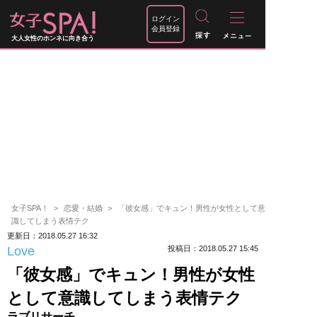
ログイン
会員登録
大人女性のホンネに向き合う
女子SPA！
恋愛・結婚
「彼女感」でキュン！男性が女性として意
識してしまう表情テク
更新日：2018.05.27 16:32
Love
投稿日：2018.05.27 15:45
「彼女感」でキュン！男性が女性
として意識してしまう表情テク
ラブリサーチ