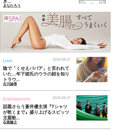
ぎ...
まなたろう
2026.08.07
Love
陰で「くせえババア」と言われて
いた…年下彼氏のウラの顔を知り
トラウ...
古川諭香
2026.08.07
Entertainment
話題さらう蒼井優主演『Tシャツ
が乾くまで』盛り上げるスピッツ
主題歌...
石黒隆之