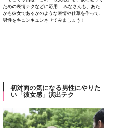
ための表情テクなどに応用！ みなさんも、あた
かも彼女であるかのような表情や仕草を作って、
男性をキュンキュンさせてみましょう！
初対面の気になる男性にやりた
い「彼女感」演出テク