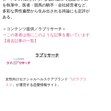
を執筆中。医者・競馬の騎手・会社経営者など、
多彩な男性遍歴から生み出される持論にも定評が
ある。
⇒この著者は他にこのような記事を書いています
【過去記事の一覧】
ラブリサーチ
女性向けセクシャルヘルスケアブランド「
LCラブコ
スメ
」が運営する恋愛情報サイト。