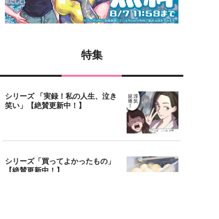
特集
シリーズ 「実録！私の人生、泣き
笑い」【絶賛更新中！】
シリーズ「買ってよかったもの」
【絶賛更新中！】