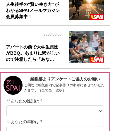
人生後半の“賢い生き方”が
わかるSPA!メールマガジン
会員募集中！
2026.06.06
アパートの前で大学生集団
がBBQ。あまりに騒がしい
ので注意したら「あな…