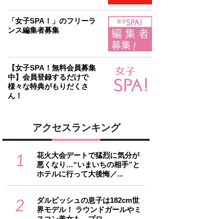
「女子SPA！」のフリーラ
ンス編集者募集
【女子SPA！無料会員募集
中】会員登録するだけで
様々な特典がもりだくさ
ん！
アクセスランキング
1
花火大会デートで猛烈に気分が
悪くなり…“いまいちの相手”と
ホテルに行って大後悔／...
2
ダルビッシュの息子は182cm世
界モデル！ ラウンドガールやミ
スコン美女も…プロ...