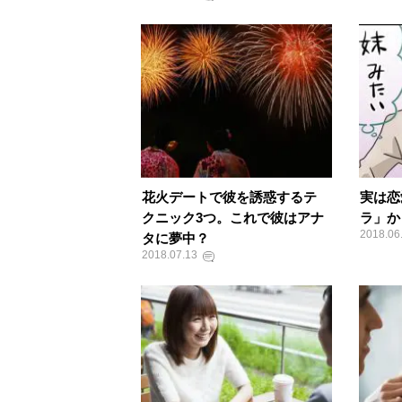
花火デートで彼を誘惑するテ
実は恋
クニック3つ。これで彼はアナ
ラ」か
2018.06
タに夢中？
2018.07.13