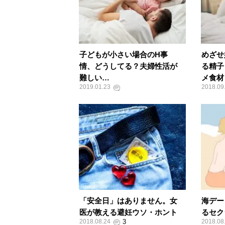
子どもが小さい場合のH事
めざせ
情、どうしてる？夫婦性活が
る精子
難しい…
メ食材
2019.01.23
2018.09
「安全日」はありません。女
海デー
医が教える避妊ウソ・ホント
るセク
2018.08.24
2018.08