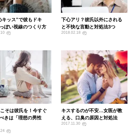
めキッス”で彼もドキ
下心アリ？彼氏以外にされる
っぽい視線のつくり方
と不快な言動と対処法3つ
.10
2018.02.18
8年こそは彼氏を！今すぐ
キスするのが不安…女医が教
べきは「理想の男性
える、口臭の原因と対処法
2017.11.30
.24