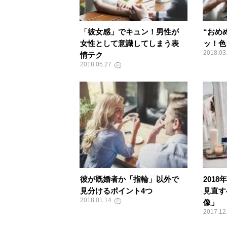
「彼女感」でキュン！男性が
“おめ
女性として意識してしまう表
ッ！色
2018.03
情テク
2018.05.27
彼が既婚者か「指輪」以外で
201
見分けるポイント4つ
見直す
2018.01.14
像」
2017.12