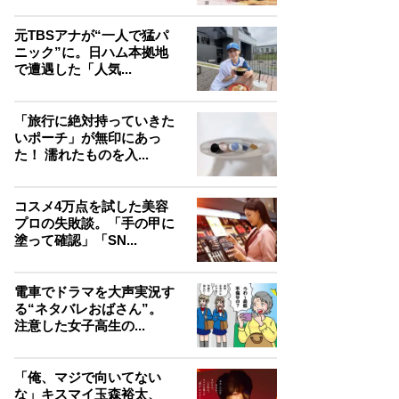
元TBSアナが“一人で猛パ
ニック”に。日ハム本拠地
で遭遇した「人気...
「旅行に絶対持っていきた
いポーチ」が無印にあっ
た！ 濡れたものを入...
コスメ4万点を試した美容
プロの失敗談。「手の甲に
塗って確認」「SN...
電車でドラマを大声実況す
る“ネタバレおばさん”。
注意した女子高生の...
「俺、マジで向いてない
な」キスマイ玉森裕太、