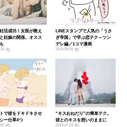
妊活成功！女医が教え
LINEスタンプで人気の「うさ
と妊娠の関係、オスス
ぎ帝国」で学ぶ恋テク～ツン
も
デレ編／1コマ漫画
.14
2018.09.09
トで彼をドキドキさせ
“キスおねだり”の簡単テク。
シー仕草4つ
彼とのキスを想いのままに
.05
2018.07.29