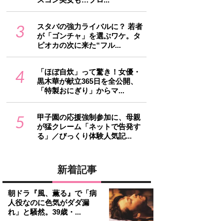
3
スタバの強力ライバルに？ 若者
が「ゴンチャ」を選ぶワケ。タ
ピオカの次に来た“フル...
4
「ほぼ自炊」って驚き！女優・
黒木華が献立365日を全公開、
「特製おにぎり」からマ...
5
甲子園の応援強制参加に、母親
が猛クレーム「ネットで告発す
る」／びっくり体験人気記...
新着記事
朝ドラ『風、薫る』で「病
人役なのに色気がダダ漏
れ」と騒然。39歳・...