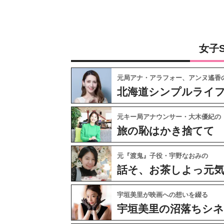
女子
元局アナ・アラフォー、アンヌ遙香
北海道シンプルライ
元キー局アナウンサー・大木優紀の
旅の恥はかき捨てて
元『渡鬼』子役・宇野なおみの
話そ、お茶しよっ元
宇垣美里が映画への想いを綴る
宇垣美里の沼落ちシ