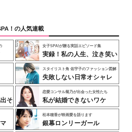
SPA！の人気連載
の
女子SPA!が贈る実話エピソード集
フ
実録！私の人生、泣き笑い
スタイリスト角 佑宇子のファッション図解
失敗しない日常オシャレ
恋愛コンサル菊乃が出会った女性たち
気出そ
私が結婚できないワケ
松本穂香が映画愛を語ります
ネマ
銀幕ロンリーガール