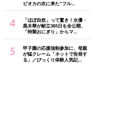
ピオカの次に来た“フル...
4
「ほぼ自炊」って驚き！女優・
黒木華が献立365日を全公開、
「特製おにぎり」からマ...
5
甲子園の応援強制参加に、母親
が猛クレーム「ネットで告発す
る」／びっくり体験人気記...