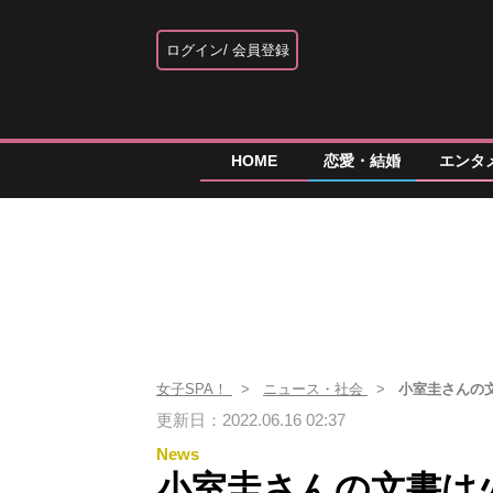
ログイン
会員登録
HOME
恋愛・結婚
エンタ
女子SPA！
ニュース・社会
小室圭さんの
更新日：2022.06.16 02:37
News
小室圭さんの文書は