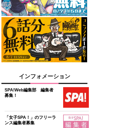
インフォメーション
SPA!Web編集部 編集者
募集！
「女子SPA！」のフリーラ
ンス編集者募集