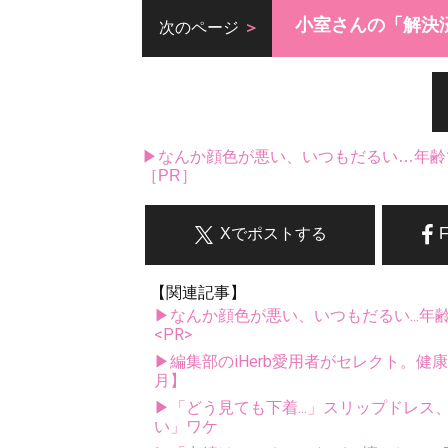
小室さんの「解決
次のページ
▶なんか顔色が悪い、いつもだるい…年齢
［PR］
Xでポストする
【関連記事】
▶なんか顔色が悪い、いつもだるい...年
<PR>
▶編集部のiHerb愛用者がセレクト。健
月】
▶「どう見ても下着...」スリップドレ
い」ワケ