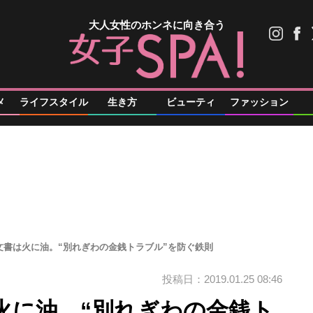
大人女性のホンネに向き合う
メ
ライフスタイル
生き方
ビューティ
ファッション
文書は火に油。“別れぎわの金銭トラブル”を防ぐ鉄則
投稿日：2019.01.25 08:46
火に油。“別れぎわの金銭ト