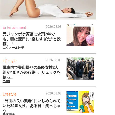
2026.08.08
Entertainment
元ジャンポケ斉藤に求刑7年で
も、妻は翌日に“楽しすぎた“と投
稿。「...
エタノール純子
2026.08.08
Lifestyle
電車内で登山帰りの高齢女性2人
組が“まさかの行為”。リュックを
使っ...
maki
2026.08.08
Lifestyle
“外面の良い義母”にいじめられて
いた34歳女性。ある日「笑っちゃ
う...
鈴木詩子