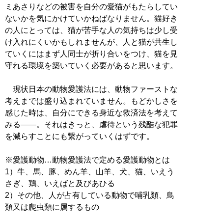
ミあさりなどの被害を自分の愛猫がもたらしてい
ないかを気にかけていかねばなりません。猫好き
の人にとっては、猫が苦手な人の気持ちは少し受
け入れにくいかもしれませんが、人と猫が共生し
ていくにはまず人同士が折り合いをつけ、猫を見
守れる環境を築いていく必要があると思います。
現状日本の動物愛護法には、動物ファーストな
考えまでは盛り込まれていません。もどかしさを
感じた時は、自分にできる身近な救済法を考えて
みる――。それはきっと、虐待という残酷な犯罪
を減らすことにも繋がっていくはずです。
※愛護動物…動物愛護法で定める愛護動物とは
1）牛、馬、豚、めん羊、山羊、犬、猫、いえう
さぎ、鶏、いえばと及びあひる
2）その他、人が占有している動物で哺乳類、鳥
類又は爬虫類に属するもの