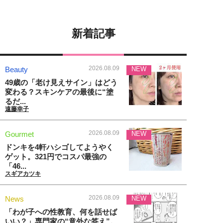
新着記事
2026.08.09
Beauty
NEW
49歳の「老け見えサイン」はどう
変わる？スキンケアの最後に“塗
るだ...
遠藤幸子
2026.08.09
Gourmet
NEW
ドンキを4軒ハシゴしてようやく
ゲット。321円でコスパ最強の
「46...
スギアカツキ
2026.08.09
News
NEW
「わが子への性教育、何を話せば
いい？」専門家の“意外な答え”。