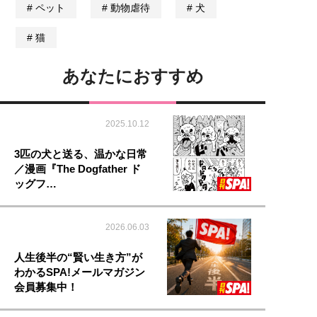
ペット
動物虐待
犬
猫
あなたにおすすめ
2025.10.12
3匹の犬と送る、温かな日常
／漫画『The Dogfather ド
ッグフ…
2026.06.03
人生後半の“賢い生き方”が
わかるSPA!メールマガジン
会員募集中！