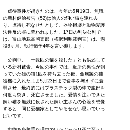
虐待事件が起きたのは、今年の5月19日。無職
の新村健治被告（52)は他人の飼い猫を連れ去
り、虐待し死なせたとして、器物損壊と動物愛護
法違反の罪に問われました。17日の判決公判で
は、富山地裁高岡支部（梅沢利昭裁判官）は、懲
役8ヶ月、執行猶予4年を言い渡します。
公判中、「十数匹の猫を殺した」とも供述して
いる新村被告。今回の事件では、近所の男性が飼
っていた雄の猫1匹を持ち去った後、金属製の捕
獲機に入れたまま5月23日まで食事を与えずに衰
弱させ、最終的にはプラスチック製の棒で腹部を
何度も突き、死亡させました。愛情を注いできた
飼い猫を無残に殺された飼い主さんの心境を想像
すると、同じ愛猫家としてやるせない思いでいっ
ぱいです。
動物を身勝手な理由でいたぶったり死に至らし