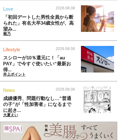
2026.08.08
Love
「初回デートした男性全員から断
られた」有名大卒34歳女性が、高
望み...
菊乃
2026.08.08
Lifestyle
スシローが10％還元に！「au
PAY」で今すぐ使いたい“最新お
得...
井上ポイント
2026.08.08
News
成績優秀、問題行動なし…“普通
の子”が「性加害者」になるまで
に起き...
大夏えい