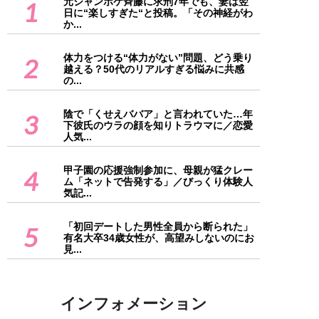
元ジャンポケ斉藤に求刑7年でも、妻は翌
1
日に“楽しすぎた“と投稿。「その神経がわ
か...
体力をつける“体力がない”問題、どう乗り
2
越える？50代のリアルすぎる悩みに共感
の...
陰で「くせえババア」と言われていた…年
3
下彼氏のウラの顔を知りトラウマに／恋愛
人気...
甲子園の応援強制参加に、母親が猛クレー
4
ム「ネットで告発する」／びっくり体験人
気記...
「初回デートした男性全員から断られた」
5
有名大卒34歳女性が、高望みしないのにお
見...
インフォメーション