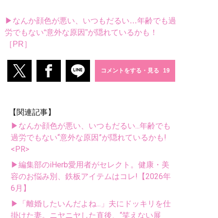
▶なんか顔色が悪い、いつもだるい…年齢でも過
労でもない“意外な原因”が隠れているかも！
［PR］
コメントをする・見る
【関連記事】
▶なんか顔色が悪い、いつもだるい...年齢でも
過労でもない“意外な原因”が隠れているかも!
<PR>
▶編集部のiHerb愛用者がセレクト。健康・美
容のお悩み別、鉄板アイテムはコレ!【2026年
6月】
▶「離婚したいんだよね...」夫にドッキリを仕
掛けた妻。ニヤニヤした直後、“笑えない展