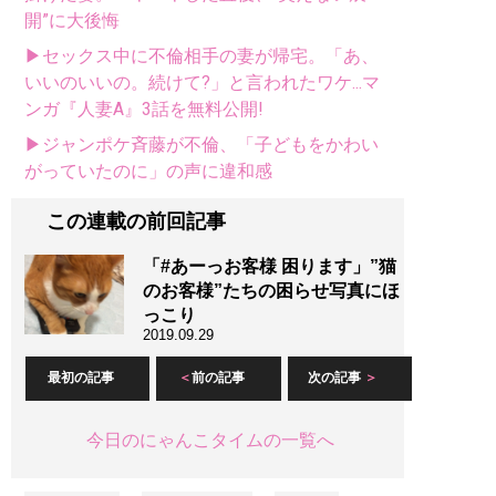
開”に大後悔
▶セックス中に不倫相手の妻が帰宅。「あ、
いいのいいの。続けて?」と言われたワケ...マ
ンガ『人妻A』3話を無料公開!
▶ジャンポケ斉藤が不倫、「子どもをかわい
がっていたのに」の声に違和感
この連載の前回記事
「#あーっお客様 困ります」”猫
のお客様”たちの困らせ写真にほ
っこり
2019.09.29
最初の記事
前の記事
次の記事
今日のにゃんこタイムの一覧へ