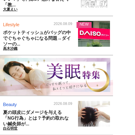
「教...
大夏えい
2026.08.09
Lifestyle
NEW
ポケットティッシュがバッグの中
でぐちゃぐちゃになる問題→ダイ
ソーの...
高木沙織
2026.08.09
Beauty
夏の頭皮にダメージを与える
「NG行為」とは？予約の取れな
い鍼灸師が...
白石明世