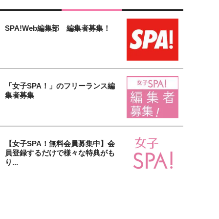
SPA!Web編集部 編集者募集！
「女子SPA！」のフリーランス編
集者募集
【女子SPA！無料会員募集中】会
員登録するだけで様々な特典がも
り...
貴社の美容アイテム＆サービスを
取材します！「大人の美活」タイ