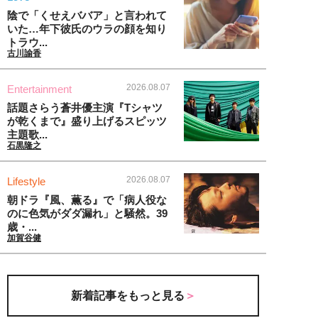
陰で「くせえババア」と言われて
いた…年下彼氏のウラの顔を知り
トラウ...
古川諭香
2026.08.07
Entertainment
話題さらう蒼井優主演『Tシャツ
が乾くまで』盛り上げるスピッツ
主題歌...
石黒隆之
2026.08.07
Lifestyle
朝ドラ『風、薫る』で「病人役な
のに色気がダダ漏れ」と騒然。39
歳・...
加賀谷健
新着記事をもっと見る