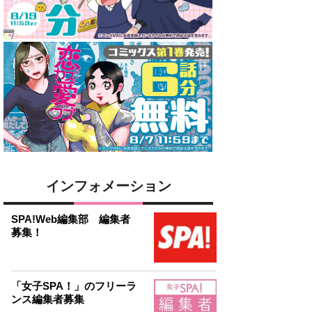
インフォメーション
SPA!Web編集部 編集者
募集！
「女子SPA！」のフリーラ
ンス編集者募集