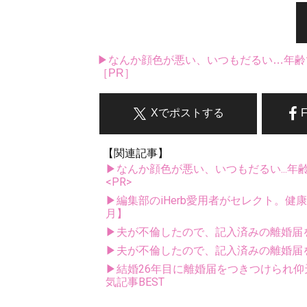
▶なんか顔色が悪い、いつもだるい…年齢
［PR］
Xでポストする
【関連記事】
▶なんか顔色が悪い、いつもだるい...年
<PR>
▶編集部のiHerb愛用者がセレクト。健
月】
▶夫が不倫したので、記入済みの離婚届
▶夫が不倫したので、記入済みの離婚届を
▶結婚26年目に離婚届をつきつけられ仰
気記事BEST