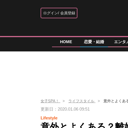
ログイン
会員登録
HOME
恋愛・結婚
エンタ
女子SPA！
ライフスタイル
意外とよくあ
更新日：2020.01.06 09:51
Lifestyle
意外とよくある？離