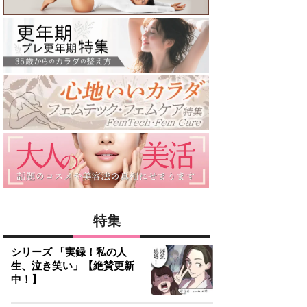
特集
シリーズ 「実録！私の人
生、泣き笑い」【絶賛更新
中！】