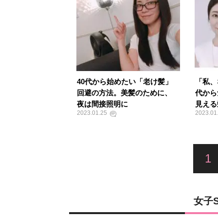
40代から始めたい「老け髪」
「私、
回避の方法。美髪のために、
代から
夜は間接照明に
見える髪
2023.01.25
2023.01
1
女子