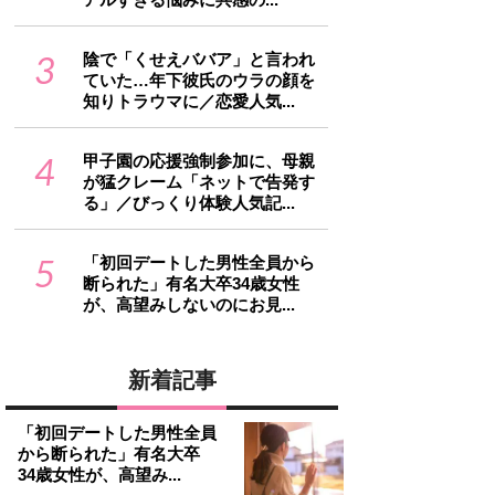
3
陰で「くせえババア」と言われ
ていた…年下彼氏のウラの顔を
知りトラウマに／恋愛人気...
4
甲子園の応援強制参加に、母親
が猛クレーム「ネットで告発す
る」／びっくり体験人気記...
5
「初回デートした男性全員から
断られた」有名大卒34歳女性
が、高望みしないのにお見...
新着記事
「初回デートした男性全員
から断られた」有名大卒
34歳女性が、高望み...