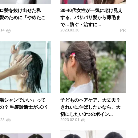
ロ髪を抜け出せた私
30-40代女性が一気に老け見え
髪のために「やめたこ
する、パサパサ髪から薄毛ま
」
で…防ぐ・治すに...
.14
2023.03.30
PR
湯シャンでいい」って
子どものヘアケア、大丈夫？
の？ 毛髪診断士がズバ
きれいに伸ばしたいなら、大
切にしたい3つのポイン...
.28
2023.02.01