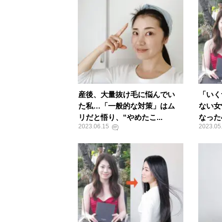
産後、大量抜け毛に悩んでい
「いく
た私…「一般的な対策」はム
ない女
リだと悟り、“やめたこ...
なった
2023.06.15
2023.05