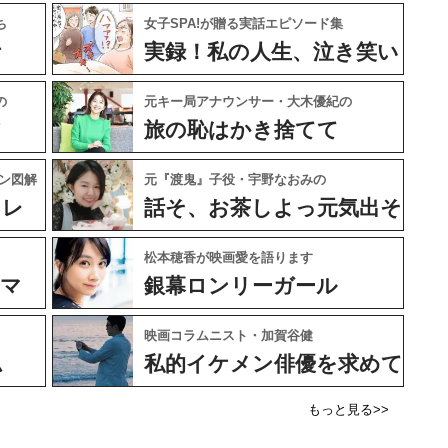
ち
女子SPA!が贈る実話エピソード集
ケ
実録！私の人生、泣き笑い
の
元キー局アナウンサー・大木優紀の
フ
旅の恥はかき捨てて
ン図解
元『渡鬼』子役・宇野なおみの
ャレ
話そ、お茶しよっ元気出そ
松本穂香が映画愛を語ります
ネマ
銀幕ロンリーガール
映画コラムニスト・加賀谷健
ム
私的イケメン俳優を求めて
もっと見る>>