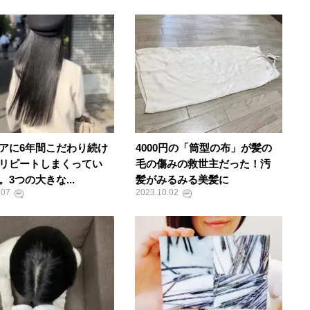
アに6年間こだわり続け
4000円の「筒型の布」が髪の
リピートしまくってい
毛の傷みの救世主だった！汚
。3つの大きな...
髪がみるみる美髪に
.07
2023.10.02