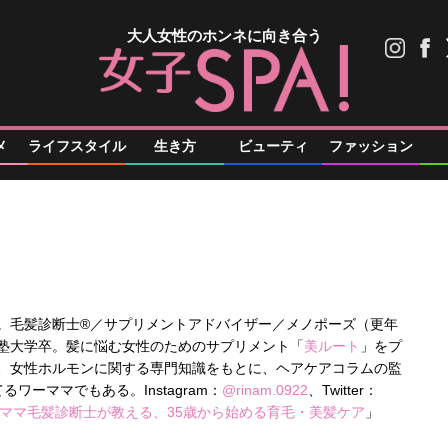
大人女性のホンネに向き合う
メ
ライフスタイル
生き方
ビューティ
ファッション
。毛髪診断士®／サプリメントアドバイザー／メノポーズ（更年
塾大学卒。髪に悩む女性のためのサプリメント「
美ルート
」をプ
、女性ホルモンに関する専門知識をもとに、ヘアケアコラムの監
ワーママでもある。Instagram：
@rinam.0922
、Twitter：
ママ毛髪診断士が教える、35歳から始める育毛・美髪ケア
」