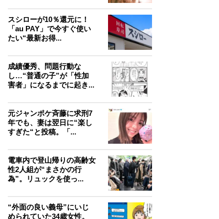
スシローが10％還元に！
「au PAY」で今すぐ使い
たい“最新お得...
成績優秀、問題行動な
し…“普通の子”が「性加
害者」になるまでに起き...
元ジャンポケ斉藤に求刑7
年でも、妻は翌日に“楽し
すぎた“と投稿。「...
電車内で登山帰りの高齢女
性2人組が“まさかの行
為”。リュックを使っ...
“外面の良い義母”にいじ
められていた34歳女性。