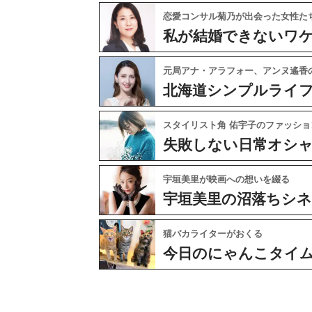
恋愛コンサル菊乃が出会った女性た
私が結婚できないワ
元局アナ・アラフォー、アンヌ遙香
北海道シンプルライ
スタイリスト角 佑宇子のファッショ
失敗しない日常オシ
宇垣美里が映画への想いを綴る
宇垣美里の沼落ちシ
猫バカライターがおくる
今日のにゃんこタイ