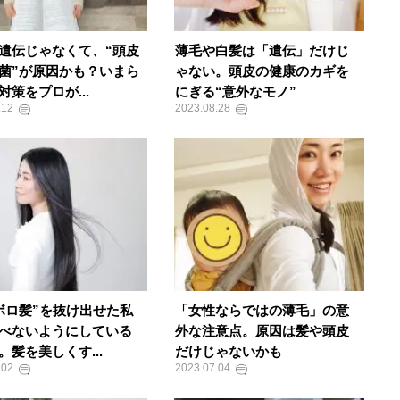
遺伝じゃなくて、“頭皮
薄毛や白髪は「遺伝」だけじ
菌”が原因かも？いまら
ゃない。頭皮の健康のカギを
対策をプロが...
にぎる“意外なモノ”
.12
2023.08.28
ボロ髪”を抜け出せた私
「女性ならではの薄毛」の意
べないようにしている
外な注意点。原因は髪や頭皮
。髪を美しくす...
だけじゃないかも
.02
2023.07.04