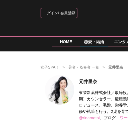
ログイン
会員登録
HOME
恋愛・結婚
エンタ
女子SPA！
著者・監修者 一覧
元井里奈
元井里奈
東栄新薬株式会社／取締役
期）カウンセラー。慶應義
ロデュース。毛髪、栄養学
修や執筆も行う。2児を育てる
@rinamotoi
、ブログ「
ワー