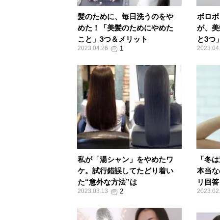
髪のために、毎日洗うのをや
ボロボ
めた！「美髪のためにやめた
が、美
こと」3つ＆メリット
と3つ
2023.04.26
2023.04
私が「湯シャン」をやめたワ
「冬は
ケ。試行錯誤してたどり着い
本当な
た“意外な方法”は
リ回答
2023.03.13
2023.02