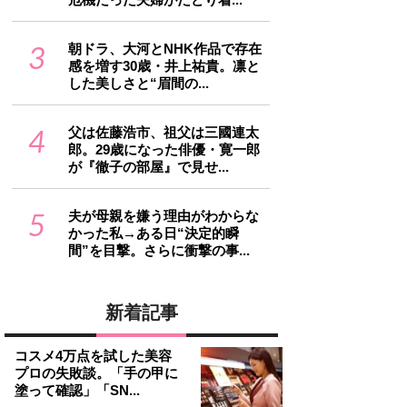
3
朝ドラ、大河とNHK作品で存在
感を増す30歳・井上祐貴。凛と
した美しさと“眉間の...
4
父は佐藤浩市、祖父は三國連太
郎。29歳になった俳優・寛一郎
が『徹子の部屋』で見せ...
5
夫が母親を嫌う理由がわからな
かった私→ある日“決定的瞬
間”を目撃。さらに衝撃の事...
新着記事
コスメ4万点を試した美容
プロの失敗談。「手の甲に
塗って確認」「SN...