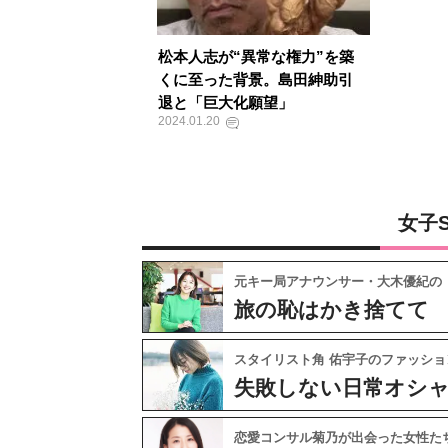
松本人志が“異常な権力”を築
くに至った背景。島田紳助引
退と「巨大化願望」
2024.01.20
女子
元キー局アナウンサー・大木優紀の
旅の恥はかき捨てて
スタイリスト角 佑宇子のファッショ
失敗しない日常オシ
恋愛コンサル菊乃が出会った女性た