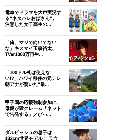
電車でドラマを大声実況す
る“ネタバレおばさん”。
注意した女子高生の...
「俺、マジで向いてない
な」キスマイ玉森裕太、
TVer1000万再生...
「100ドル札は使えな
い!?」ハワイ移住の元テレ
朝アナが驚いた“最...
甲子園の応援強制参加に、
母親が猛クレーム「ネット
で告発する」／びっ...
ダルビッシュの息子は
182cm世界モデル！ ラウ