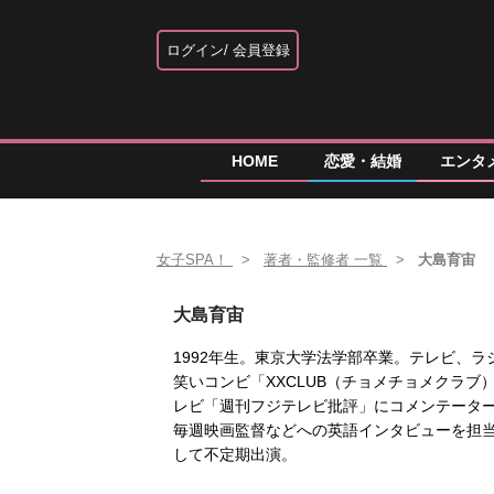
ログイン
会員登録
HOME
恋愛・結婚
エンタ
女子SPA！
著者・監修者 一覧
大島育宙
大島育宙
1992年生。東京大学法学部卒業。テレビ、ラジオ
笑いコンビ「XXCLUB（チョメチョメクラ
レビ「週刊フジテレビ批評」にコメンテータ
毎週映画監督などへの英語インタビューを担
して不定期出演。