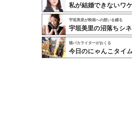
私が結婚できないワ
宇垣美里が映画への想いを綴る
宇垣美里の沼落ちシ
猫バカライターがおくる
今日のにゃんこタイ