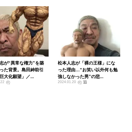
志が“異常な権力”を築
松本人志が「裸の王様」にな
った背景。島田紳助引
った理由…“お笑い以外何も勉
巨大化願望」／...
強しなかった男”の悲...
.22
2024.01.20