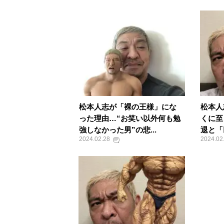
松本人志が「裸の王様」にな
松本人
った理由…“お笑い以外何も勉
くに至
強しなかった男”の悲...
退と「
2024.02.28
2024.02