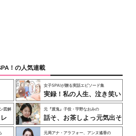
SPA！の人気連載
女子SPA!が贈る実話エピソード集
実録！私の人生、泣き笑い
ン図解
元『渡鬼』子役・宇野なおみの
ャレ
話そ、お茶しよっ元気出そ
ち
元局アナ・アラフォー、アンヌ遙香の