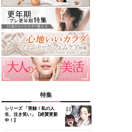
特集
シリーズ 「実録！私の人
生、泣き笑い」【絶賛更新
中！】