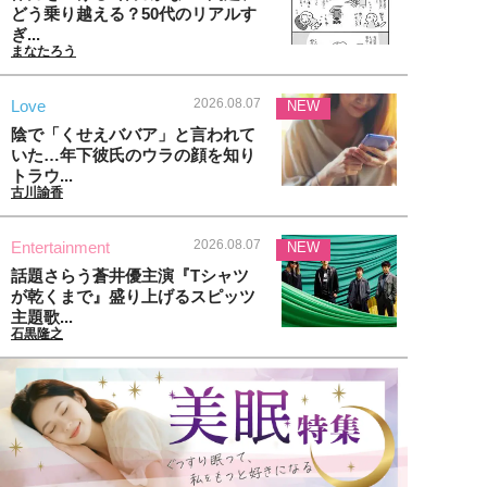
どう乗り越える？50代のリアルす
ぎ...
まなたろう
2026.08.07
Love
NEW
陰で「くせえババア」と言われて
いた…年下彼氏のウラの顔を知り
トラウ...
古川諭香
2026.08.07
Entertainment
NEW
話題さらう蒼井優主演『Tシャツ
が乾くまで』盛り上げるスピッツ
主題歌...
石黒隆之