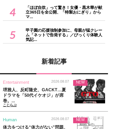
「ほぼ自炊」って驚き！女優・黒木華が献
4
立365日を全公開、「特製おにぎり」から
マ...
甲子園の応援強制参加に、母親が猛クレー
5
ム「ネットで告発する」／びっくり体験人
気記...
新着記事
2026.08.07
Entertainment
NEW
堺雅人、反町隆史、GACKT…夏
ドラマを「50代イケオジ」が席
巻。...
こじらぶ
2026.08.07
Human
NEW
体力をつける“体力がない”問題、