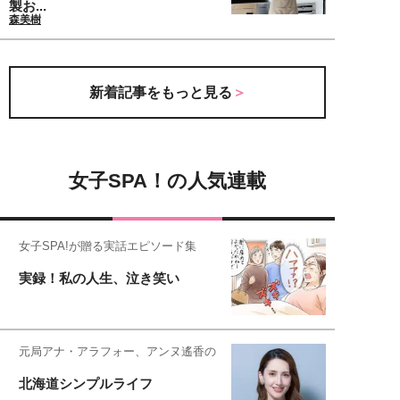
製お...
森美樹
新着記事をもっと見る
女子SPA！の人気連載
女子SPA!が贈る実話エピソード集
実録！私の人生、泣き笑い
元局アナ・アラフォー、アンヌ遙香の
北海道シンプルライフ