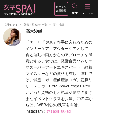
ログイン
会員登録
大人女性のホンネに向き合う
女子SPA！
著者・監修者 一覧
高木沙織
高木沙織
「美」と「健康」を手に入れるための
インナーケア・アウターケアとして、
食と運動の両方からのアプローチを得
意とする。食では、発酵食品ソムリエ
やスーパーフードエキスパート、雑穀
マイスターなどの資格を有し、運動で
は、骨盤ヨガ、産前産後ヨガ、筋膜リ
リースヨガ、Core Power Yoga CPY®
といった資格のもと執筆活動やさまざ
まなイベントクラスを担当。2021年か
らは、WEB小説の執筆も開始。
Instagram：
@saori_takagi