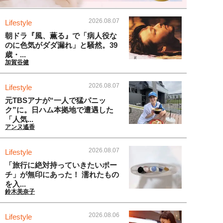
2026.08.07
Lifestyle
朝ドラ『風、薫る』で「病人役な
のに色気がダダ漏れ」と騒然。39
歳・...
加賀谷健
2026.08.07
Lifestyle
元TBSアナが“一人で猛パニッ
ク”に。日ハム本拠地で遭遇した
「人気...
アンヌ遙香
2026.08.07
Lifestyle
「旅行に絶対持っていきたいポー
チ」が無印にあった！ 濡れたもの
を入...
鈴木美奈子
2026.08.06
Lifestyle