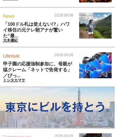
2026.08.06
News
「100ドル札は使えない!?」ハワ
イ移住の元テレ朝アナが驚い
た“最...
大木優紀
2026.08.06
Lifestyle
甲子園の応援強制参加に、母親が
猛クレーム「ネットで告発する」
／びっ...
トシタカマサ
2026.08.05