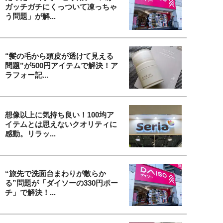
ガッチガチにくっついて凍っちゃ
う問題」が解...
“髪の毛から頭皮が透けて見える
問題”が500円アイテムで解決！ア
ラフォー記...
想像以上に気持ち良い！100均ア
イテムとは思えないクオリティに
感動。リラッ...
“旅先で洗面台まわりが散らか
る”問題が「ダイソーの330円ポー
チ」で解決！...