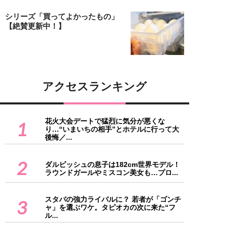
シリーズ「買ってよかったもの」
【絶賛更新中！】
アクセスランキング
花火大会デートで猛烈に気分が悪くな
1
り…“いまいちの相手”とホテルに行って大
後悔／...
2
ダルビッシュの息子は182cm世界モデル！
ラウンドガールやミスコン美女も…プロ...
スタバの強力ライバルに？ 若者が「ゴンチ
3
ャ」を選ぶワケ。タピオカの次に来た“フ
ル...