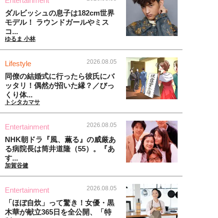
Entertainment
ダルビッシュの息子は182cm世界
モデル！ ラウンドガールやミス
コ...
ゆるま 小林
2026.08.05
Lifestyle
同僚の結婚式に行ったら彼氏にバ
ッタリ！偶然が招いた縁？／びっ
くり体...
トシタカマサ
2026.08.05
Entertainment
NHK朝ドラ『風、薫る』の威厳あ
る病院長は筒井道隆（55）。『あ
す...
加賀谷健
2026.08.05
Entertainment
「ほぼ自炊」って驚き！女優・黒
木華が献立365日を全公開、「特