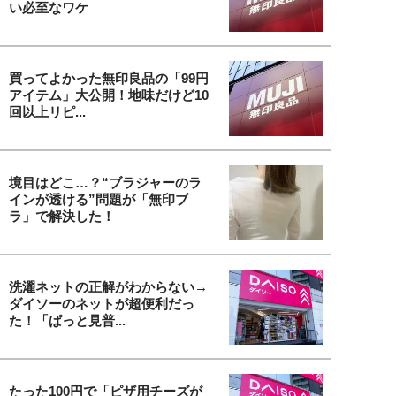
い必至なワケ
買ってよかった無印良品の「99円
アイテム」大公開！地味だけど10
回以上リピ...
境目はどこ…？“ブラジャーのラ
インが透ける”問題が「無印ブ
ラ」で解決した！
洗濯ネットの正解がわからない→
ダイソーのネットが超便利だっ
た！「ぱっと見普...
たった100円で「ピザ用チーズが