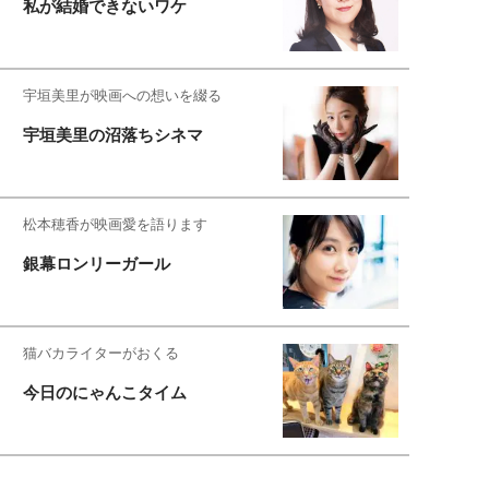
私が結婚できないワケ
宇垣美里が映画への想いを綴る
宇垣美里の沼落ちシネマ
松本穂香が映画愛を語ります
銀幕ロンリーガール
猫バカライターがおくる
今日のにゃんこタイム
映画コラムニスト・加賀谷健