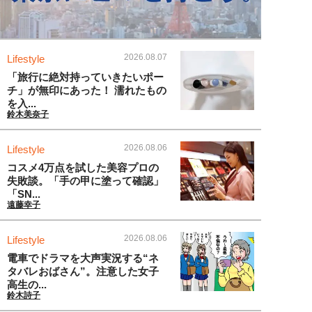
2026.08.07
Lifestyle
「旅行に絶対持っていきたいポー
チ」が無印にあった！ 濡れたもの
を入...
鈴木美奈子
2026.08.06
Lifestyle
コスメ4万点を試した美容プロの
失敗談。「手の甲に塗って確認」
「SN...
遠藤幸子
2026.08.06
Lifestyle
電車でドラマを大声実況する“ネ
タバレおばさん”。注意した女子
高生の...
鈴木詩子