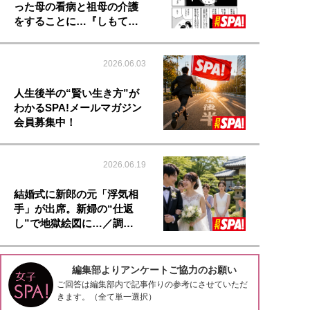
った母の看病と祖母の介護
をすることに…『しもて…
2026.06.03
人生後半の“賢い生き方”が
わかるSPA!メールマガジン
会員募集中！
2026.06.19
結婚式に新郎の元「浮気相
手」が出席。新婦の“仕返
し”で地獄絵図に…／調…