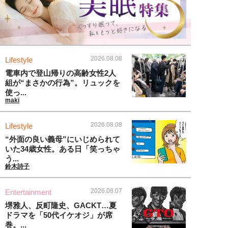
2026.08.08
Lifestyle
電車内で登山帰りの高齢女性2人
組が“まさかの行為”。リュックを
使っ...
maki
2026.08.08
Lifestyle
“外面の良い義母”にいじめられて
いた34歳女性。ある日「笑っちゃ
う...
鈴木詩子
2026.08.07
Entertainment
堺雅人、反町隆史、GACKT…夏
ドラマを「50代イケオジ」が席
巻。...