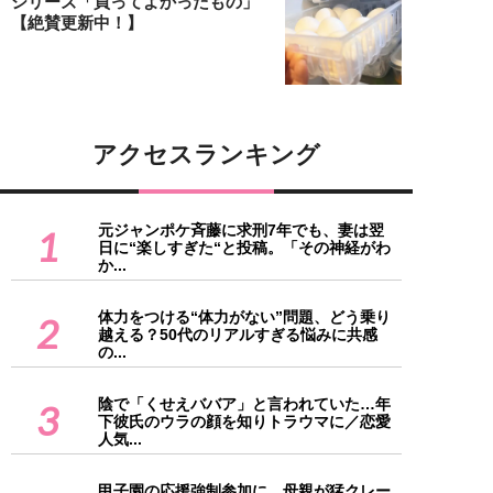
シリーズ「買ってよかったもの」
【絶賛更新中！】
アクセスランキング
元ジャンポケ斉藤に求刑7年でも、妻は翌
1
日に“楽しすぎた“と投稿。「その神経がわ
か...
体力をつける“体力がない”問題、どう乗り
2
越える？50代のリアルすぎる悩みに共感
の...
陰で「くせえババア」と言われていた…年
3
下彼氏のウラの顔を知りトラウマに／恋愛
人気...
甲子園の応援強制参加に、母親が猛クレー