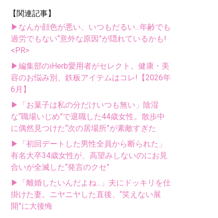
【関連記事】
▶なんか顔色が悪い、いつもだるい...年齢でも
過労でもない“意外な原因”が隠れているかも!
<PR>
▶編集部のiHerb愛用者がセレクト。健康・美
容のお悩み別、鉄板アイテムはコレ!【2026年
6月】
▶「お菓子は私の分だけいつも無い」陰湿
な“職場いじめ”で退職した44歳女性。散歩中
に偶然見つけた“次の居場所”が素敵すぎた
▶「初回デートした男性全員から断られた」
有名大卒34歳女性が、高望みしないのにお見
合いが全滅した“発言のクセ”
▶「離婚したいんだよね...」夫にドッキリを仕
掛けた妻。ニヤニヤした直後、“笑えない展
開”に大後悔