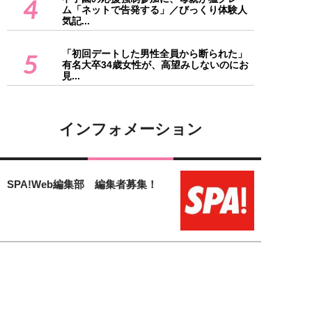
4
ム「ネットで告発する」／びっくり体験人
気記...
「初回デートした男性全員から断られた」
5
有名大卒34歳女性が、高望みしないのにお
見...
インフォメーション
SPA!Web編集部 編集者募集！
「女子SPA！」のフリーランス編
集者募集