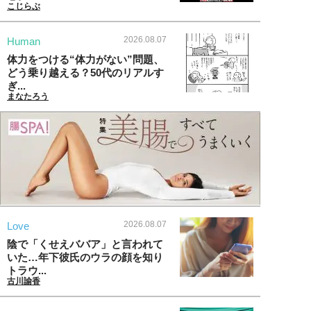
こじらぶ
2026.08.07
Human
体力をつける“体力がない”問題、
どう乗り越える？50代のリアルす
ぎ...
まなたろう
2026.08.07
Love
陰で「くせえババア」と言われて
いた…年下彼氏のウラの顔を知り
トラウ...
古川諭香