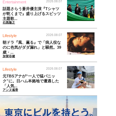
2026.08.07
Entertainment
話題さらう蒼井優主演『Tシャツ
が乾くまで』盛り上げるスピッツ
主題歌...
石黒隆之
2026.08.07
Lifestyle
朝ドラ『風、薫る』で「病人役な
のに色気がダダ漏れ」と騒然。39
歳・...
加賀谷健
2026.08.07
Lifestyle
元TBSアナが“一人で猛パニッ
ク”に。日ハム本拠地で遭遇した
「人気...
アンヌ遙香