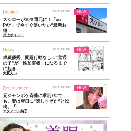
2026.08.08
Lifestyle
NEW
スシローが10％還元に！「au
PAY」で今すぐ使いたい“最新お
得...
井上ポイント
2026.08.08
News
NEW
成績優秀、問題行動なし…“普通
の子”が「性加害者」になるまで
に起き...
大夏えい
2026.08.08
Entertainment
NEW
元ジャンポケ斉藤に求刑7年で
も、妻は翌日に“楽しすぎた“と投
稿。「...
エタノール純子