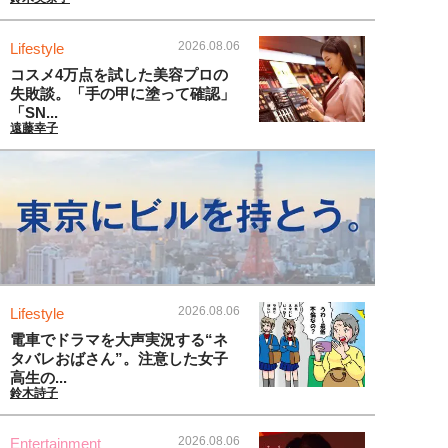
2026.08.06
Lifestyle
コスメ4万点を試した美容プロの
失敗談。「手の甲に塗って確認」
「SN...
遠藤幸子
2026.08.06
Lifestyle
電車でドラマを大声実況する“ネ
タバレおばさん”。注意した女子
高生の...
鈴木詩子
2026.08.06
Entertainment