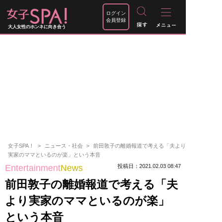
ログイン
会員登録
大人女性のホンネに向き合う
女子SPA！
ニュース・社会
前田敦子の離婚報道で考える「夫より
実家のママといるのが楽」という本音
Entertainment
News
投稿日：2021.02.03 08:47
前田敦子の離婚報道で考える「夫
より実家のママといるのが楽」
という本音