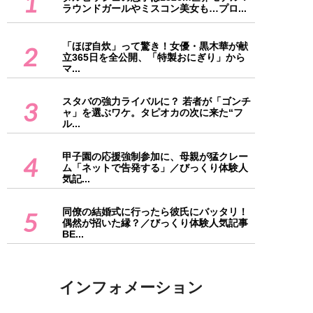
1
ラウンドガールやミスコン美女も…プロ...
「ほぼ自炊」って驚き！女優・黒木華が献
2
立365日を全公開、「特製おにぎり」から
マ...
スタバの強力ライバルに？ 若者が「ゴンチ
3
ャ」を選ぶワケ。タピオカの次に来た“フ
ル...
甲子園の応援強制参加に、母親が猛クレー
4
ム「ネットで告発する」／びっくり体験人
気記...
同僚の結婚式に行ったら彼氏にバッタリ！
5
偶然が招いた縁？／びっくり体験人気記事
BE...
インフォメーション