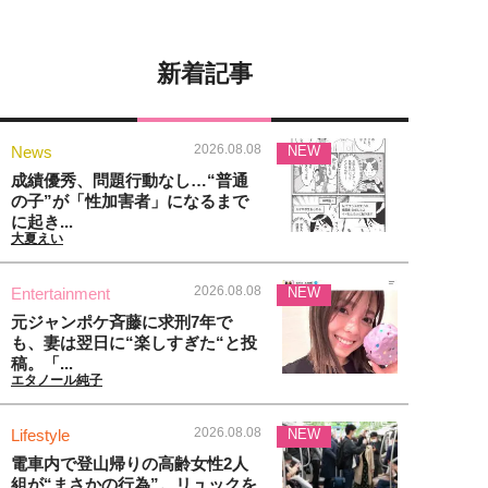
新着記事
2026.08.08
News
NEW
成績優秀、問題行動なし…“普通
の子”が「性加害者」になるまで
に起き...
大夏えい
2026.08.08
Entertainment
NEW
元ジャンポケ斉藤に求刑7年で
も、妻は翌日に“楽しすぎた“と投
稿。「...
エタノール純子
2026.08.08
Lifestyle
NEW
電車内で登山帰りの高齢女性2人
組が“まさかの行為”。リュックを