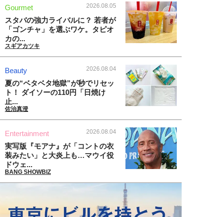
2026.08.05
Gourmet
スタバの強力ライバルに？ 若者が
「ゴンチャ」を選ぶワケ。タピオ
カの...
スギアカツキ
2026.08.04
Beauty
夏の“ベタベタ地獄”が秒でリセッ
ト！ ダイソーの110円「日焼け
止...
佐治真澄
2026.08.04
Entertainment
実写版『モアナ』が「コントの衣
装みたい」と大炎上も…マウイ役
ドウェ...
BANG SHOWBIZ