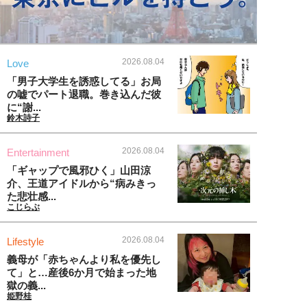
2026.08.04
Love
「男子大学生を誘惑してる」お局
の嘘でパート退職。巻き込んだ彼
に“謝...
鈴木詩子
2026.08.04
Entertainment
「ギャップで風邪ひく」山田涼
介、王道アイドルから“病みきっ
た悲壮感...
こじらぶ
2026.08.04
Lifestyle
義母が「赤ちゃんより私を優先し
て」と…産後6か月で始まった地
獄の義...
姫野桂