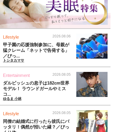
2026.08.06
Lifestyle
甲子園の応援強制参加に、母親が
猛クレーム「ネットで告発する」
／びっ...
トシタカマサ
2026.08.05
Entertainment
ダルビッシュの息子は182cm世界
モデル！ ラウンドガールやミス
コ...
ゆるま 小林
2026.08.05
Lifestyle
同僚の結婚式に行ったら彼氏にバ
ッタリ！偶然が招いた縁？／びっ