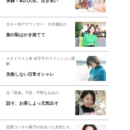
実録！私の人生、泣き笑い
元キー局アナウンサー・大木優紀の
旅の恥はかき捨てて
スタイリスト角 佑宇子のファッション図
解
失敗しない日常オシャレ
元『渡鬼』子役・宇野なおみの
話そ、お茶しよっ元気出そ
恋愛コンサル菊乃が出会った女性たち