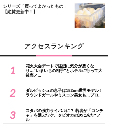
シリーズ「買ってよかったもの」
【絶賛更新中！】
アクセスランキング
花火大会デートで猛烈に気分が悪くな
1
り…“いまいちの相手”とホテルに行って大
後悔／...
2
ダルビッシュの息子は182cm世界モデル！
ラウンドガールやミスコン美女も…プロ...
スタバの強力ライバルに？ 若者が「ゴンチ
3
ャ」を選ぶワケ。タピオカの次に来た“フ
ル...