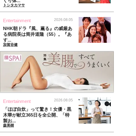
くり体...
トシタカマサ
2026.08.05
Entertainment
NHK朝ドラ『風、薫る』の威厳あ
る病院長は筒井道隆（55）。『あ
す...
加賀谷健
2026.08.05
Entertainment
「ほぼ自炊」って驚き！女優・黒
木華が献立365日を全公開、「特
製お...
森美樹