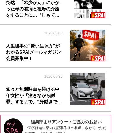
突然、「希少がん」にかか
った母の看病と祖母の介護
をすることに…『しもて…
2026.06.03
人生後半の“賢い生き方”が
わかるSPA!メールマガジン
会員募集中！
2026.05.30
堂々と無断駐車を続ける中
年女性が「泣きながら謝
罪」するまで。“身動きで…