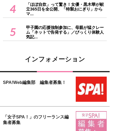
「ほぼ自炊」って驚き！女優・黒木華が献
4
立365日を全公開、「特製おにぎり」から
マ...
甲子園の応援強制参加に、母親が猛クレー
5
ム「ネットで告発する」／びっくり体験人
気記...
インフォメーション
SPA!Web編集部 編集者募集！
「女子SPA！」のフリーランス編
集者募集