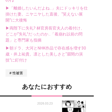
6月】
▶「離婚したいんだよね...」夫にドッキリを仕
掛けた妻。ニヤニヤした直後、“笑えない展
開”に大後悔
▶両陛下に失礼? 林官房長官夫人の着付け、
どこが“失礼”だったのか...「着崩れ以前の問
題」と専門家も指摘
▶朝ドラ、大河とNHK作品で存在感を増す30
歳・井上祐貴。凛とした美しさと“眉間の演
技”に釘付け
性被害
あなたにおすすめ
2026.03.23