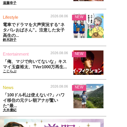
遠藤幸子
2026.08.06
Lifestyle
NEW
電車でドラマを大声実況する“ネ
タバレおばさん”。注意した女子
高生の...
鈴木詩子
2026.08.06
Entertainment
NEW
「俺、マジで向いてないな」キス
マイ玉森裕太、TVer1000万再生...
こじらぶ
2026.08.06
News
NEW
「100ドル札は使えない!?」ハワ
イ移住の元テレ朝アナが驚い
た“最...
大木優紀