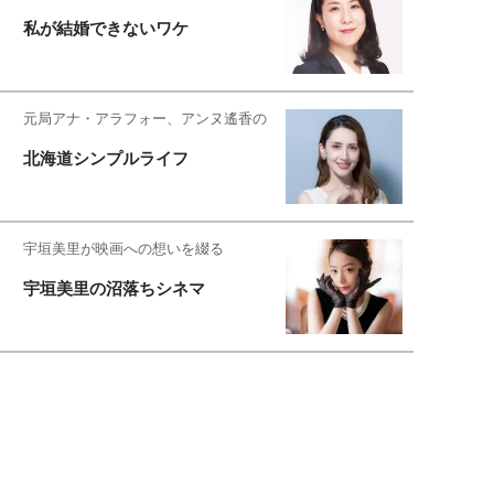
私が結婚できないワケ
元局アナ・アラフォー、アンヌ遙香の
北海道シンプルライフ
宇垣美里が映画への想いを綴る
宇垣美里の沼落ちシネマ
松本穂香が映画愛を語ります
銀幕ロンリーガール