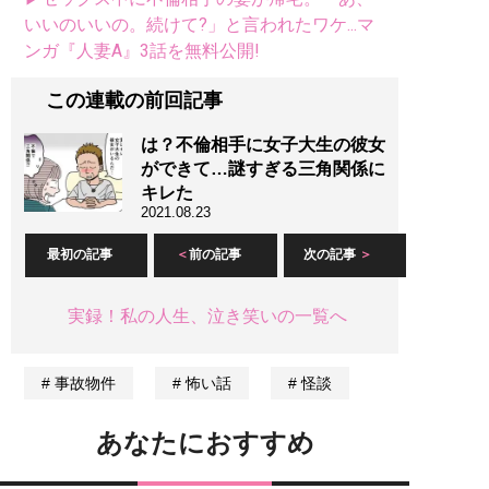
いいのいいの。続けて?」と言われたワケ...マ
ンガ『人妻A』3話を無料公開!
この連載の前回記事
は？不倫相手に女子大生の彼女
ができて…謎すぎる三角関係に
キレた
2021.08.23
最初の記事
前の記事
次の記事
実録！私の人生、泣き笑いの一覧へ
事故物件
怖い話
怪談
あなたにおすすめ