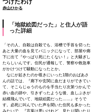
つけたわけ
赤山ひかる
「地獄絵図だった」と住人が語
った詳細
「その人、自殺は自殺でも、浴槽で手首を切った
あと大量の血を見てパニックになって、部屋や廊
下に出て『やっぱり死にたくない！』と大騒ぎし
たらしいんです。住民が通報して、警察や救急車
がかけつけて騒動になったとか。
なにが起きたのか覗きにいった1階のおばあさ
んの話では、『廊下や玄関に血だまりができてい
て、そこらじゅうのものを手当たり次第つかんで
赤い血の跡や、引きずったような後、血しぶきが
結構飛んでいて、地獄絵図だった……』そうで
す。必死に叫んでいた声を聞いた住民も多かった
みたいで、『言葉は悪いけれど、見たり聞いたり