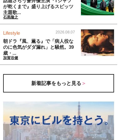
話題さらう蒼井優主演『Tシャツ
が乾くまで』盛り上げるスピッツ
主題歌...
石黒隆之
2026.08.07
Lifestyle
朝ドラ『風、薫る』で「病人役な
のに色気がダダ漏れ」と騒然。39
歳・...
加賀谷健
新着記事をもっと見る