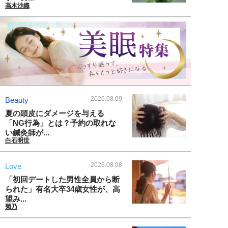
高木沙織
2026.08.09
Beauty
夏の頭皮にダメージを与える
「NG行為」とは？予約の取れな
い鍼灸師が...
白石明世
2026.08.08
Love
「初回デートした男性全員から断
られた」有名大卒34歳女性が、高
望み...
菊乃