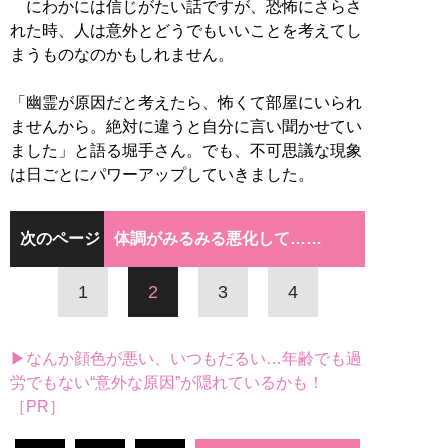
にわかには信じがたい話ですが、恐怖にさらさ
れた時、人は意外とどうでもいいことを考えてし
まうものなのかもしれません。
「幽霊が原因だと考えたら、怖くて部屋にいられ
ませんから。絶対に違うと自分に言い聞かせてい
ました」と語る堀手さん。でも、不可思議な現象
は日ごとにパワーアップしていきました。
次のページ
体調がみるみる悪化して……
1
2
3
4
▶なんか顔色が悪い、いつもだるい…年齢でも過
労でもない“意外な原因”が隠れているかも！
［PR］