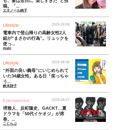
も、妻は翌日に“楽しすぎた“と投
稿。「...
エタノール純子
2026.08.08
Lifestyle
電車内で登山帰りの高齢女性2人
組が“まさかの行為”。リュックを
使っ...
maki
2026.08.08
Lifestyle
“外面の良い義母”にいじめられて
いた34歳女性。ある日「笑っちゃ
う...
鈴木詩子
2026.08.07
Entertainment
堺雅人、反町隆史、GACKT…夏
ドラマを「50代イケオジ」が席
巻。...
こじらぶ