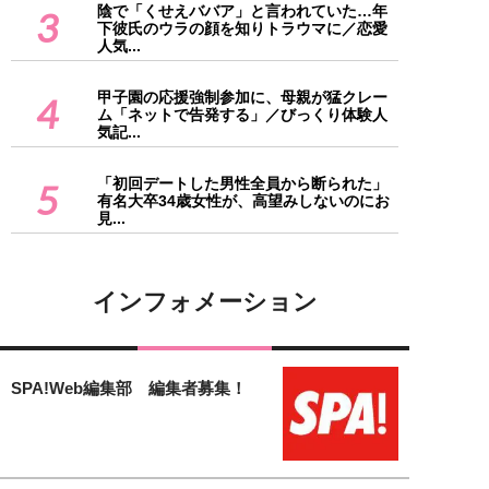
陰で「くせえババア」と言われていた…年
3
下彼氏のウラの顔を知りトラウマに／恋愛
人気...
甲子園の応援強制参加に、母親が猛クレー
4
ム「ネットで告発する」／びっくり体験人
気記...
「初回デートした男性全員から断られた」
5
有名大卒34歳女性が、高望みしないのにお
見...
インフォメーション
SPA!Web編集部 編集者募集！