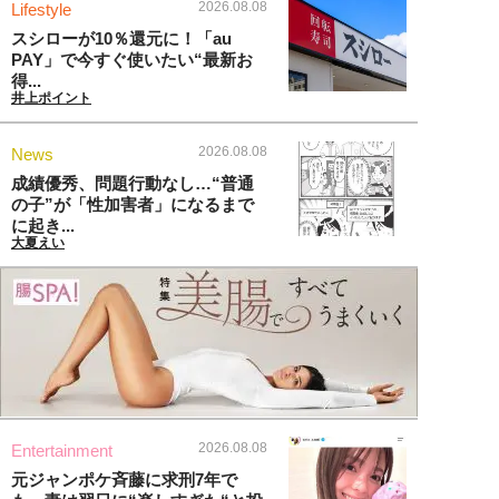
2026.08.08
Lifestyle
スシローが10％還元に！「au
PAY」で今すぐ使いたい“最新お
得...
井上ポイント
2026.08.08
News
成績優秀、問題行動なし…“普通
の子”が「性加害者」になるまで
に起き...
大夏えい
2026.08.08
Entertainment
元ジャンポケ斉藤に求刑7年で