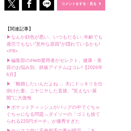
コメントをする・見る
【関連記事】
▶なんか顔色が悪い、いつもだるい...年齢でも
過労でもない“意外な原因”が隠れているかも!
<PR>
▶編集部のiHerb愛用者がセレクト。健康・美
容のお悩み別、鉄板アイテムはコレ!【2026年
6月】
▶「離婚したいんだよね...」夫にドッキリを仕
掛けた妻。ニヤニヤした直後、“笑えない展
開”に大後悔
▶ポケットティッシュがバッグの中でぐちゃ
ぐちゃになる問題→ダイソーの「ゴミも捨て
られる220円ポーチ」が優秀すぎた
▶セックス中に不倫相手の妻が帰宅。「あ、