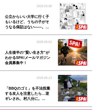
2026.03.08
公立からいい大学に行く子
もいるけど、うちの子がそ
うなる保証はない――。…
2026.06.03
人生後半の“賢い生き方”が
わかるSPA!メールマガジン
会員募集中！
2026.06.13
「BBQのゴミ」を不法投棄
する友人を注意したら…逆
ギレされ、村八分に。…