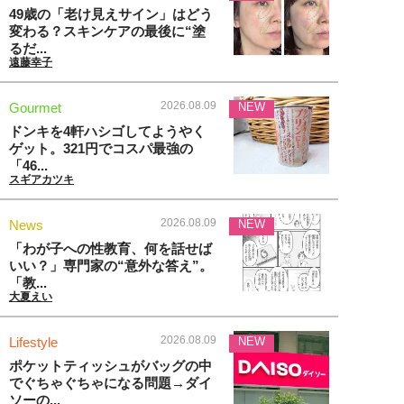
49歳の「老け見えサイン」はどう
変わる？スキンケアの最後に“塗
るだ...
遠藤幸子
2026.08.09
Gourmet
NEW
ドンキを4軒ハシゴしてようやく
ゲット。321円でコスパ最強の
「46...
スギアカツキ
2026.08.09
News
NEW
「わが子への性教育、何を話せば
いい？」専門家の“意外な答え”。
「教...
大夏えい
2026.08.09
Lifestyle
NEW
ポケットティッシュがバッグの中
でぐちゃぐちゃになる問題→ダイ
ソーの...