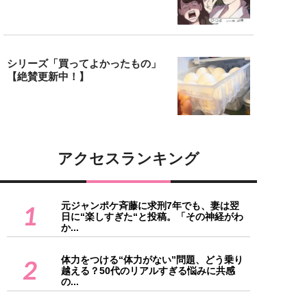
シリーズ「買ってよかったもの」
【絶賛更新中！】
アクセスランキング
元ジャンポケ斉藤に求刑7年でも、妻は翌
1
日に“楽しすぎた“と投稿。「その神経がわ
か...
体力をつける“体力がない”問題、どう乗り
2
越える？50代のリアルすぎる悩みに共感
の...