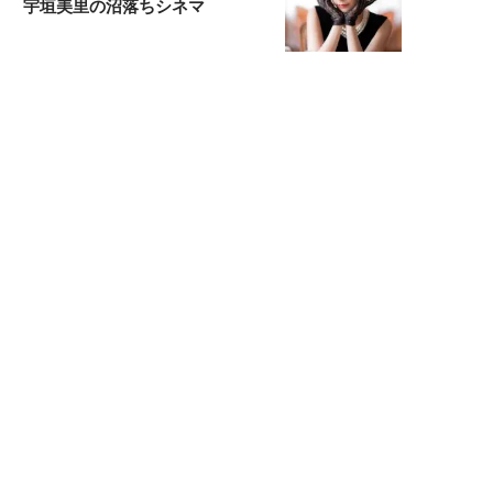
宇垣美里の沼落ちシネマ
松本穂香が映画愛を語ります
銀幕ロンリーガール
猫バカライターがおくる
今日のにゃんこタイム
もっと見る>>