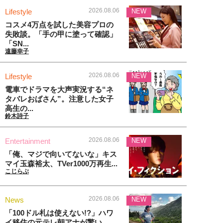
2026.08.06
Lifestyle
NEW
コスメ4万点を試した美容プロの
失敗談。「手の甲に塗って確認」
「SN...
遠藤幸子
2026.08.06
Lifestyle
NEW
電車でドラマを大声実況する“ネ
タバレおばさん”。注意した女子
高生の...
鈴木詩子
2026.08.06
Entertainment
NEW
「俺、マジで向いてないな」キス
マイ玉森裕太、TVer1000万再生...
こじらぶ
2026.08.06
News
NEW
「100ドル札は使えない!?」ハワ
イ移住の元テレ朝アナが驚い