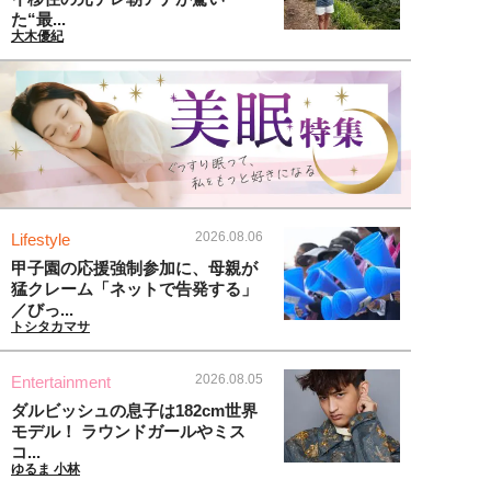
た“最...
大木優紀
2026.08.06
Lifestyle
甲子園の応援強制参加に、母親が
猛クレーム「ネットで告発する」
／びっ...
トシタカマサ
2026.08.05
Entertainment
ダルビッシュの息子は182cm世界
モデル！ ラウンドガールやミス
コ...
ゆるま 小林