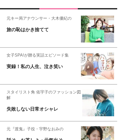
元キー局アナウンサー・大木優紀の
旅の恥はかき捨てて
女子SPA!が贈る実話エピソード集
実録！私の人生、泣き笑い
スタイリスト角 佑宇子のファッション図
解
失敗しない日常オシャレ
元『渡鬼』子役・宇野なおみの