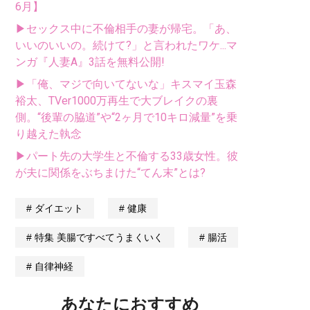
6月】
▶セックス中に不倫相手の妻が帰宅。「あ、
いいのいいの。続けて?」と言われたワケ...マ
ンガ『人妻A』3話を無料公開!
▶「俺、マジで向いてないな」キスマイ玉森
裕太、TVer1000万再生で大ブレイクの裏
側。“後輩の脇道”や“2ヶ月で10キロ減量”を乗
り越えた執念
▶パート先の大学生と不倫する33歳女性。彼
が夫に関係をぶちまけた“てん末”とは?
ダイエット
健康
特集 美腸ですべてうまくいく
腸活
自律神経
あなたにおすすめ