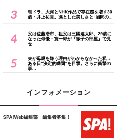
3
朝ドラ、大河とNHK作品で存在感を増す30
歳・井上祐貴。凛とした美しさと“眉間の...
父は佐藤浩市、祖父は三國連太郎。29歳に
4
なった俳優・寛一郎が『徹子の部屋』で見
せ...
夫が母親を嫌う理由がわからなかった私→
5
ある日“決定的瞬間”を目撃。さらに衝撃の
事...
インフォメーション
SPA!Web編集部 編集者募集！