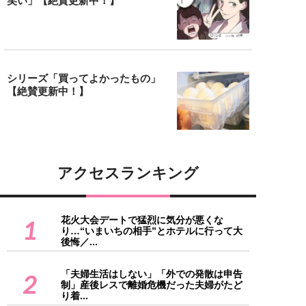
笑い」【絶賛更新中！】
シリーズ「買ってよかったもの」
【絶賛更新中！】
アクセスランキング
花火大会デートで猛烈に気分が悪くな
1
り…“いまいちの相手”とホテルに行って大
後悔／...
「夫婦生活はしない」「外での発散は申告
2
制」産後レスで離婚危機だった夫婦がたど
り着...