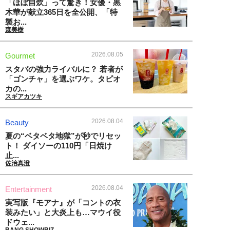
「ほぼ自炊」って驚き！女優・黒
木華が献立365日を全公開、「特
製お...
森美樹
2026.08.05
Gourmet
スタバの強力ライバルに？ 若者が
「ゴンチャ」を選ぶワケ。タピオ
カの...
スギアカツキ
2026.08.04
Beauty
夏の“ベタベタ地獄”が秒でリセッ
ト！ ダイソーの110円「日焼け
止...
佐治真澄
2026.08.04
Entertainment
実写版『モアナ』が「コントの衣
装みたい」と大炎上も…マウイ役
ドウェ...
BANG SHOWBIZ