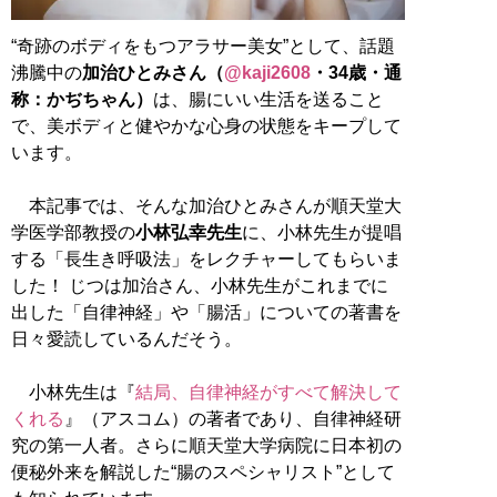
“奇跡のボディをもつアラサー美女”として、話題
沸騰中の
加治ひとみさん（
@kaji2608
・34歳・通
称：かぢちゃん）
は、腸にいい生活を送ること
で、美ボディと健やかな心身の状態をキープして
います。
本記事では、そんな加治ひとみさんが順天堂大
学医学部教授の
小林弘幸先生
に、小林先生が提唱
する「長生き呼吸法」をレクチャーしてもらいま
した！ じつは加治さん、小林先生がこれまでに
出した「自律神経」や「腸活」についての著書を
日々愛読しているんだそう。
小林先生は『
結局、自律神経がすべて解決して
くれる
』（アスコム）の著者であり、自律神経研
究の第一人者。さらに順天堂大学病院に日本初の
便秘外来を解説した“腸のスペシャリスト”として