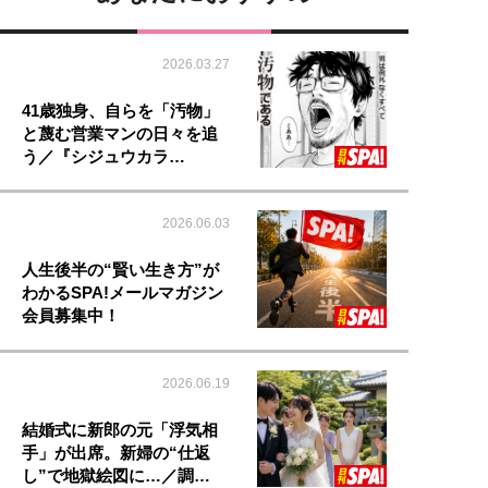
2026.03.27
41歳独身、自らを「汚物」
と蔑む営業マンの日々を追
う／『シジュウカラ…
2026.06.03
人生後半の“賢い生き方”が
わかるSPA!メールマガジン
会員募集中！
2026.06.19
結婚式に新郎の元「浮気相
手」が出席。新婦の“仕返
し”で地獄絵図に…／調…