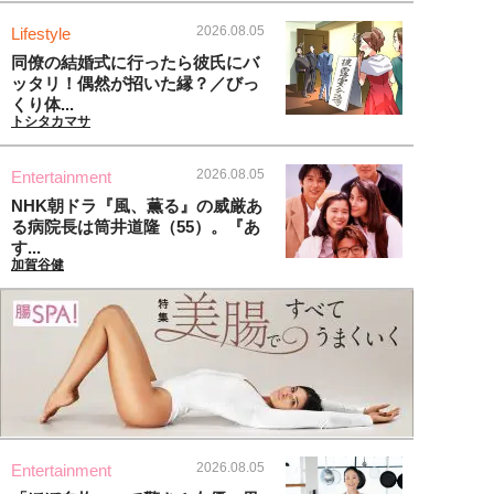
2026.08.05
Lifestyle
同僚の結婚式に行ったら彼氏にバ
ッタリ！偶然が招いた縁？／びっ
くり体...
トシタカマサ
2026.08.05
Entertainment
NHK朝ドラ『風、薫る』の威厳あ
る病院長は筒井道隆（55）。『あ
す...
加賀谷健
2026.08.05
Entertainment