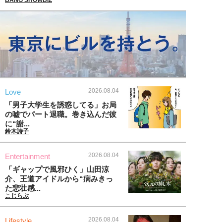
2026.08.04
Love
「男子大学生を誘惑してる」お局
の嘘でパート退職。巻き込んだ彼
に“謝...
鈴木詩子
2026.08.04
Entertainment
「ギャップで風邪ひく」山田涼
介、王道アイドルから“病みきっ
た悲壮感...
こじらぶ
2026.08.04
Lifestyle