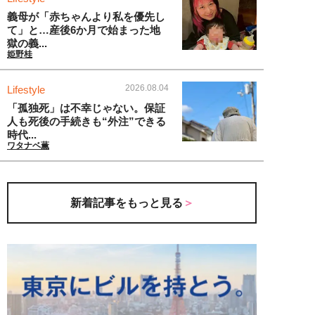
義母が「赤ちゃんより私を優先し
て」と…産後6か月で始まった地
獄の義...
姫野桂
2026.08.04
Lifestyle
「孤独死」は不幸じゃない。保証
人も死後の手続きも“外注”できる
時代...
ワタナベ薫
新着記事をもっと見る