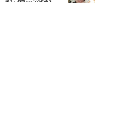
話そ、お茶しよっ元気出そ
恋愛コンサル菊乃が出会った女性たち
私が結婚できないワケ
元局アナ・アラフォー、アンヌ遙香の
北海道シンプルライフ
宇垣美里が映画への想いを綴る
宇垣美里の沼落ちシネマ
松本穂香が映画愛を語ります