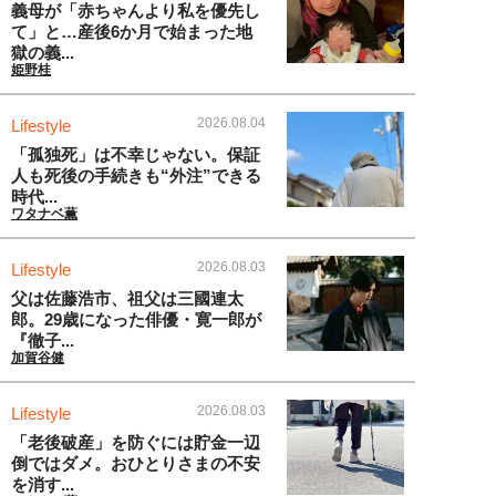
義母が「赤ちゃんより私を優先し
て」と…産後6か月で始まった地
獄の義...
姫野桂
2026.08.04
Lifestyle
「孤独死」は不幸じゃない。保証
人も死後の手続きも“外注”できる
時代...
ワタナベ薫
2026.08.03
Lifestyle
父は佐藤浩市、祖父は三國連太
郎。29歳になった俳優・寛一郎が
『徹子...
加賀谷健
2026.08.03
Lifestyle
「老後破産」を防ぐには貯金一辺
倒ではダメ。おひとりさまの不安
を消す...