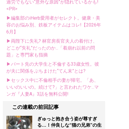
過労でもない“意外な原因”が隠れているかも!
<PR>
▶編集部のiHerb愛用者がセレクト。健康・美
容のお悩み別、鉄板アイテムはコレ!【2026年
6月】
▶両陛下に失礼? 林官房長官夫人の着付け、
どこが“失礼”だったのか...「着崩れ以前の問
題」と専門家も指摘
▶パート先の大学生と不倫する33歳女性。彼
が夫に関係をぶちまけた“てん末”とは?
▶セックス中に不倫相手の妻が帰宅。「あ、
いいのいいの。続けて?」と言われたワケ...マ
ンガ『人妻A』3話を無料公開!
この連載の前回記事
ぎゅっと抱き合う姿が尊すぎ
る…！仲良しな“猫の兄弟”の生