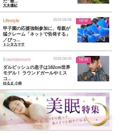
た“最...
大木優紀
2026.08.06
Lifestyle
NEW
甲子園の応援強制参加に、母親が
猛クレーム「ネットで告発する」
／びっ...
トシタカマサ
2026.08.05
Entertainment
NEW
ダルビッシュの息子は182cm世界
モデル！ ラウンドガールやミス
コ...
ゆるま 小林