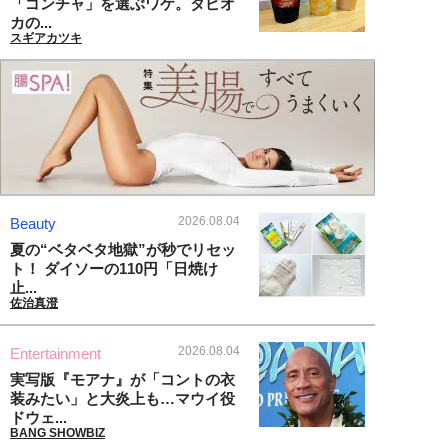
「ゴンチャ」を選ぶワケ。タピオ
カの...
スギアカツキ
2026.08.04
Beauty
夏の“ベタベタ地獄”が秒でリセッ
ト！ ダイソーの110円「日焼け
止...
佐治真澄
2026.08.04
Entertainment
実写版『モアナ』が「コントの衣
装みたい」と大炎上も…マウイ役
ドウェ...
BANG SHOWBIZ