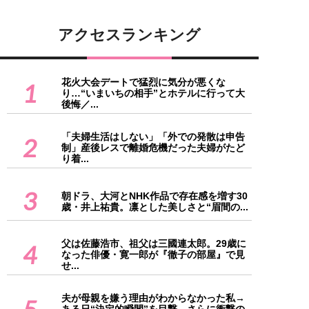
アクセスランキング
花火大会デートで猛烈に気分が悪くな
1
り…“いまいちの相手”とホテルに行って大
後悔／...
「夫婦生活はしない」「外での発散は申告
2
制」産後レスで離婚危機だった夫婦がたど
り着...
3
朝ドラ、大河とNHK作品で存在感を増す30
歳・井上祐貴。凛とした美しさと“眉間の...
父は佐藤浩市、祖父は三國連太郎。29歳に
4
なった俳優・寛一郎が『徹子の部屋』で見
せ...
夫が母親を嫌う理由がわからなかった私→
5