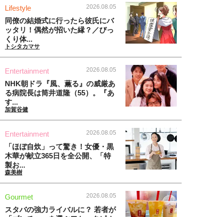
2026.08.05
Lifestyle
同僚の結婚式に行ったら彼氏にバ
ッタリ！偶然が招いた縁？／びっ
くり体...
トシタカマサ
2026.08.05
Entertainment
NHK朝ドラ『風、薫る』の威厳あ
る病院長は筒井道隆（55）。『あ
す...
加賀谷健
2026.08.05
Entertainment
「ほぼ自炊」って驚き！女優・黒
木華が献立365日を全公開、「特
製お...
森美樹
2026.08.05
Gourmet
スタバの強力ライバルに？ 若者が