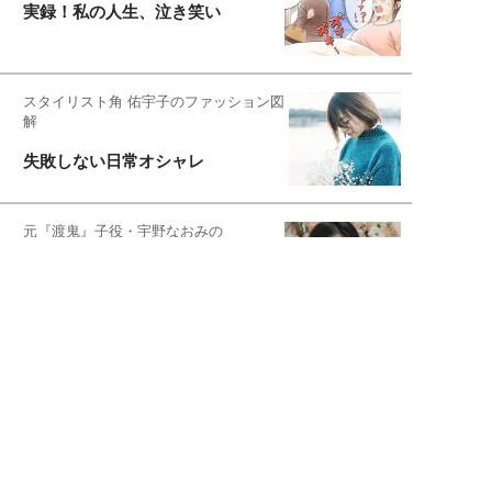
実録！私の人生、泣き笑い
スタイリスト角 佑宇子のファッション図
解
失敗しない日常オシャレ
元『渡鬼』子役・宇野なおみの
話そ、お茶しよっ元気出そ
恋愛コンサル菊乃が出会った女性たち
私が結婚できないワケ
元局アナ・アラフォー、アンヌ遙香の