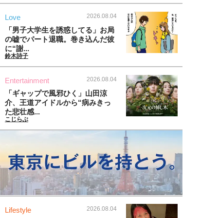
2026.08.04
Love
「男子大学生を誘惑してる」お局
の嘘でパート退職。巻き込んだ彼
に“謝...
鈴木詩子
2026.08.04
Entertainment
「ギャップで風邪ひく」山田涼
介、王道アイドルから“病みきっ
た悲壮感...
こじらぶ
2026.08.04
Lifestyle