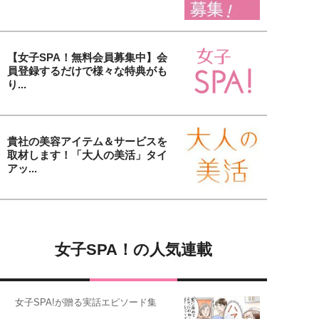
【女子SPA！無料会員募集中】会
員登録するだけで様々な特典がも
り...
貴社の美容アイテム＆サービスを
取材します！「大人の美活」タイ
アッ...
女子SPA！の人気連載
女子SPA!が贈る実話エピソード集