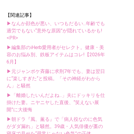
【関連記事】
▶なんか顔色が悪い、いつもだるい...年齢でも
過労でもない“意外な原因”が隠れているかも!
<PR>
▶編集部のiHerb愛用者がセレクト。健康・美
容のお悩み別、鉄板アイテムはコレ!【2026年
6月】
▶元ジャンポケ斉藤に求刑7年でも、妻は翌日
に“楽しすぎた“と投稿。「その神経がわから
ん」と騒然
▶「離婚したいんだよね...」夫にドッキリを仕
掛けた妻。ニヤニヤした直後、“笑えない展
開”に大後悔
▶朝ドラ『風、薫る』で「病人役なのに色気
がダダ漏れ」と騒然。39歳・人気俳優が藁の
寝床で見せた“尋常じゃない色気”の正体