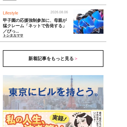
2026.08.06
Lifestyle
甲子園の応援強制参加に、母親が
猛クレーム「ネットで告発する」
／びっ...
トシタカマサ
新着記事をもっと見る