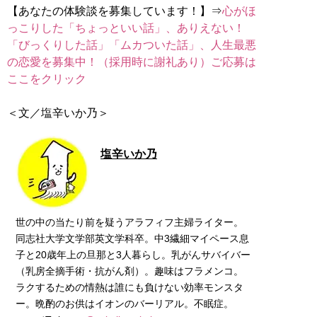
【あなたの体験談を募集しています！】⇒
心がほ
っこりした「ちょっといい話」、ありえない！
「びっくりした話」「ムカついた話」、人生最悪
の恋愛を募集中！（採用時に謝礼あり）ご応募は
ここをクリック
＜文／塩辛いか乃＞
塩辛いか乃
世の中の当たり前を疑うアラフィフ主婦ライター。
同志社大学文学部英文学科卒。中3繊細マイペース息
子と20歳年上の旦那と3人暮らし。乳がんサバイバー
（乳房全摘手術・抗がん剤）。趣味はフラメンコ。
ラクするための情熱は誰にも負けない効率モンスタ
ー。晩酌のお供はイオンのバーリアル。不眠症。