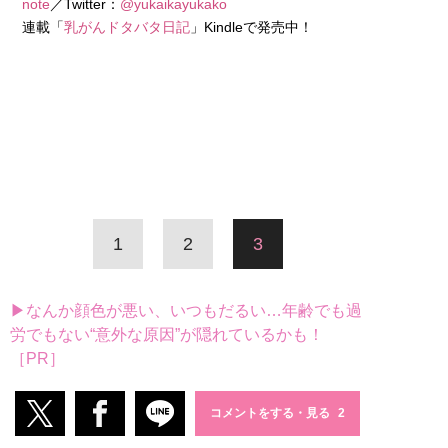
note
／Twitter：
@yukaikayukako
連載「
乳がんドタバタ日記
」Kindleで発売中！
1
2
3
▶なんか顔色が悪い、いつもだるい…年齢でも過
労でもない“意外な原因”が隠れているかも！
［PR］
コメントをする・見る