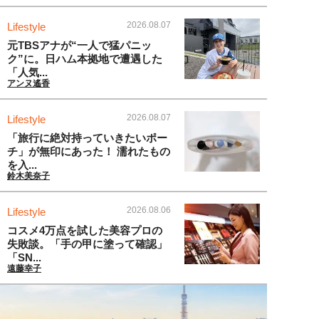
2026.08.07
Lifestyle
元TBSアナが“一人で猛パニッ
ク”に。日ハム本拠地で遭遇した
「人気...
アンヌ遙香
2026.08.07
Lifestyle
「旅行に絶対持っていきたいポー
チ」が無印にあった！ 濡れたもの
を入...
鈴木美奈子
2026.08.06
Lifestyle
コスメ4万点を試した美容プロの
失敗談。「手の甲に塗って確認」
「SN...
遠藤幸子