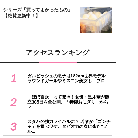
シリーズ「買ってよかったもの」
【絶賛更新中！】
アクセスランキング
1
ダルビッシュの息子は182cm世界モデル！
ラウンドガールやミスコン美女も…プロ...
「ほぼ自炊」って驚き！女優・黒木華が献
2
立365日を全公開、「特製おにぎり」から
マ...
スタバの強力ライバルに？ 若者が「ゴンチ
3
ャ」を選ぶワケ。タピオカの次に来た“フ
ル...