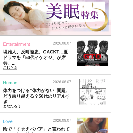
2026.08.07
Entertainment
堺雅人、反町隆史、GACKT…夏
ドラマを「50代イケオジ」が席
巻。...
こじらぶ
2026.08.07
Human
体力をつける“体力がない”問題、
どう乗り越える？50代のリアルす
ぎ...
まなたろう
2026.08.07
Love
陰で「くせえババア」と言われて