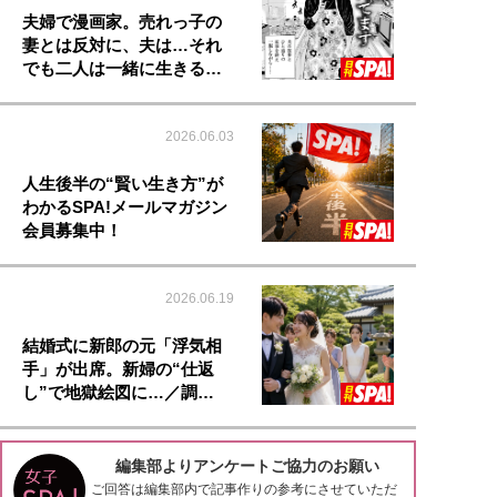
夫婦で漫画家。売れっ子の
妻とは反対に、夫は…それ
でも二人は一緒に生きる…
2026.06.03
人生後半の“賢い生き方”が
わかるSPA!メールマガジン
会員募集中！
2026.06.19
結婚式に新郎の元「浮気相
手」が出席。新婦の“仕返
し”で地獄絵図に…／調…