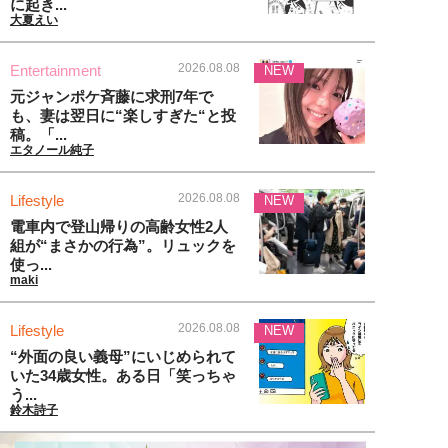
に起き...
大夏えい
2026.08.08
Entertainment
NEW
元ジャンポケ斉藤に求刑7年で
も、妻は翌日に“楽しすぎた“と投
稿。「...
エタノール純子
2026.08.08
Lifestyle
NEW
電車内で登山帰りの高齢女性2人
組が“まさかの行為”。リュックを
使っ...
maki
2026.08.08
Lifestyle
NEW
“外面の良い義母”にいじめられて
いた34歳女性。ある日「笑っちゃ
う...
鈴木詩子