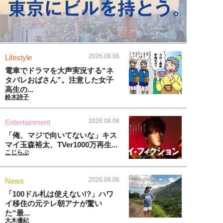
2026.08.06
Lifestyle
電車でドラマを大声実況する“ネ
タバレおばさん”。注意した女子
高生の...
鈴木詩子
2026.08.06
Entertainment
「俺、マジで向いてないな」キス
マイ玉森裕太、TVer1000万再生...
こじらぶ
2026.08.06
News
「100ドル札は使えない!?」ハワ
イ移住の元テレ朝アナが驚い
た“最...
大木優紀