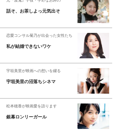
元『渡鬼』子役・宇野なおみの
話そ、お茶しよっ元気出そ
恋愛コンサル菊乃が出会った女性たち
私が結婚できないワケ
宇垣美里が映画への想いを綴る
宇垣美里の沼落ちシネマ
松本穂香が映画愛を語ります
銀幕ロンリーガール