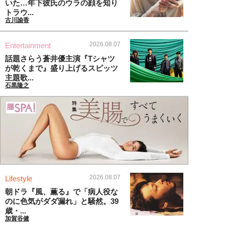
いた…年下彼氏のウラの顔を知り
トラウ...
古川諭香
2026.08.07
Entertainment
話題さらう蒼井優主演『Tシャツ
が乾くまで』盛り上げるスピッツ
主題歌...
石黒隆之
2026.08.07
Lifestyle
朝ドラ『風、薫る』で「病人役な
のに色気がダダ漏れ」と騒然。39
歳・...
加賀谷健