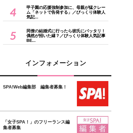
甲子園の応援強制参加に、母親が猛クレー
4
ム「ネットで告発する」／びっくり体験人
気記...
同僚の結婚式に行ったら彼氏にバッタリ！
5
偶然が招いた縁？／びっくり体験人気記事
BE...
インフォメーション
SPA!Web編集部 編集者募集！
「女子SPA！」のフリーランス編
集者募集