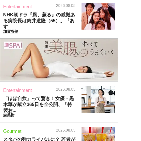
2026.08.05
Entertainment
NHK朝ドラ『風、薫る』の威厳あ
る病院長は筒井道隆（55）。『あ
す...
加賀谷健
2026.08.05
Entertainment
「ほぼ自炊」って驚き！女優・黒
木華が献立365日を全公開、「特
製お...
森美樹
2026.08.05
Gourmet
スタバの強力ライバルに？ 若者が