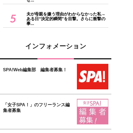
夫が母親を嫌う理由がわからなかった私→
5
ある日“決定的瞬間”を目撃。さらに衝撃の
事...
インフォメーション
SPA!Web編集部 編集者募集！
「女子SPA！」のフリーランス編
集者募集