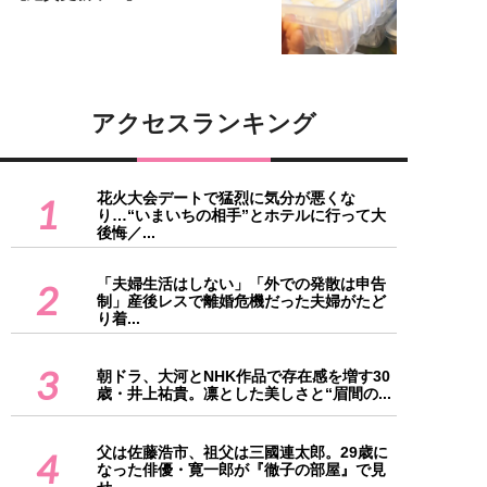
アクセスランキング
花火大会デートで猛烈に気分が悪くな
1
り…“いまいちの相手”とホテルに行って大
後悔／...
「夫婦生活はしない」「外での発散は申告
2
制」産後レスで離婚危機だった夫婦がたど
り着...
3
朝ドラ、大河とNHK作品で存在感を増す30
歳・井上祐貴。凛とした美しさと“眉間の...
父は佐藤浩市、祖父は三國連太郎。29歳に
4
なった俳優・寛一郎が『徹子の部屋』で見
せ...