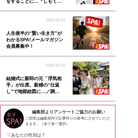
をすることに…『しもて…
2026.06.03
人生後半の“賢い生き方”が
わかるSPA!メールマガジン
会員募集中！
2026.06.19
結婚式に新郎の元「浮気相
手」が出席。新婦の“仕返
し”で地獄絵図に…／調…