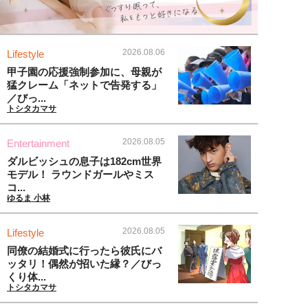
2026.08.06
Lifestyle
甲子園の応援強制参加に、母親が
猛クレーム「ネットで告発する」
／びっ...
トシタカマサ
2026.08.05
Entertainment
ダルビッシュの息子は182cm世界
モデル！ ラウンドガールやミス
コ...
ゆるま 小林
2026.08.05
Lifestyle
同僚の結婚式に行ったら彼氏にバ
ッタリ！偶然が招いた縁？／びっ
くり体...
トシタカマサ