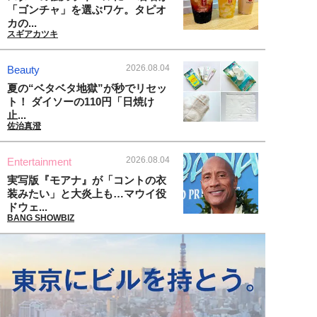
「ゴンチャ」を選ぶワケ。タピオ
カの...
スギアカツキ
2026.08.04
Beauty
夏の“ベタベタ地獄”が秒でリセッ
ト！ ダイソーの110円「日焼け
止...
佐治真澄
2026.08.04
Entertainment
実写版『モアナ』が「コントの衣
装みたい」と大炎上も…マウイ役
ドウェ...
BANG SHOWBIZ