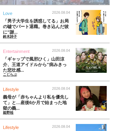
2026.08.04
Love
「男子大学生を誘惑してる」お局
の嘘でパート退職。巻き込んだ彼
に“謝...
鈴木詩子
2026.08.04
Entertainment
「ギャップで風邪ひく」山田涼
介、王道アイドルから“病みきっ
た悲壮感...
こじらぶ
2026.08.04
Lifestyle
義母が「赤ちゃんより私を優先し
て」と…産後6か月で始まった地
獄の義...
姫野桂
2026.08.04
Lifestyle