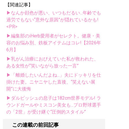
【関連記事】
▶なんか顔色が悪い、いつもだるい...年齢でも
過労でもない“意外な原因”が隠れているかも!
<PR>
▶編集部のiHerb愛用者がセレクト。健康・美
容のお悩み別、鉄板アイテムはコレ!【2026年
6月】
▶乳がん治療におびえていた私が救われた、
ある女性が“笑いながら放った一言”
▶「離婚したいんだよね...」夫にドッキリを仕
掛けた妻。ニヤニヤした直後、“笑えない展
開”に大後悔
▶ダルビッシュの息子は182cm世界モデル! ラ
ウンドガールやミスコン美女も...プロ野球選手
の「2世」が受け継ぐ“圧倒的スタイル”
この連載の前回記事