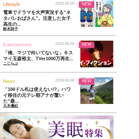
2026.08.06
Lifestyle
NEW
電車でドラマを大声実況する“ネ
タバレおばさん”。注意した女子
高生の...
鈴木詩子
2026.08.06
Entertainment
NEW
「俺、マジで向いてないな」キス
マイ玉森裕太、TVer1000万再生...
こじらぶ
2026.08.06
News
NEW
「100ドル札は使えない!?」ハワ
イ移住の元テレ朝アナが驚い
た“最...
大木優紀