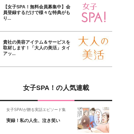
【女子SPA！無料会員募集中】会
員登録するだけで様々な特典がも
り...
貴社の美容アイテム＆サービスを
取材します！「大人の美活」タイ
アッ...
女子SPA！の人気連載
女子SPA!が贈る実話エピソード集
実録！私の人生、泣き笑い