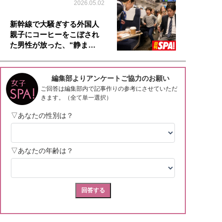
2026.05.02
新幹線で大騒ぎする外国人
親子にコーヒーをこぼされ
た男性が放った、“静ま…