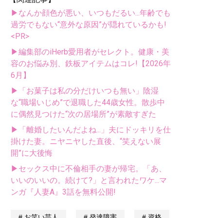
▶なんか顔色が悪い、いつもだるい...年齢でも
過労でもない“意外な原因”が隠れているかも!
<PR>
▶編集部のiHerb愛用者がセレクト。健康・美
容のお悩み別、鉄板アイテムはコレ!【2026年
6月】
▶「お菓子は私の分だけいつも無い」陰湿
な“職場いじめ”で退職した44歳女性。散歩中
に偶然見つけた“次の居場所”が素敵すぎた
▶「離婚したいんだよね...」夫にドッキリを仕
掛けた妻。ニヤニヤした直後、“笑えない展
開”に大後悔
▶セックス中に不倫相手の妻が帰宅。「あ、
いいのいいの。続けて?」と言われたワケ...マ
ンガ『人妻A』3話を無料公開!
お笑い芸人
発達障害
資格