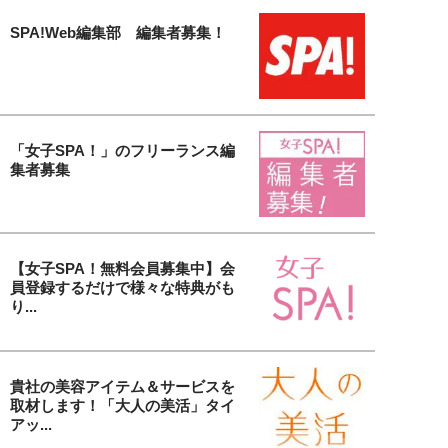
SPA!Web編集部 編集者募集！
「女子SPA！」のフリーランス編
集者募集
【女子SPA！無料会員募集中】会
員登録するだけで様々な特典がも
り...
貴社の美容アイテム＆サービスを
取材します！「大人の美活」タイ
アッ...