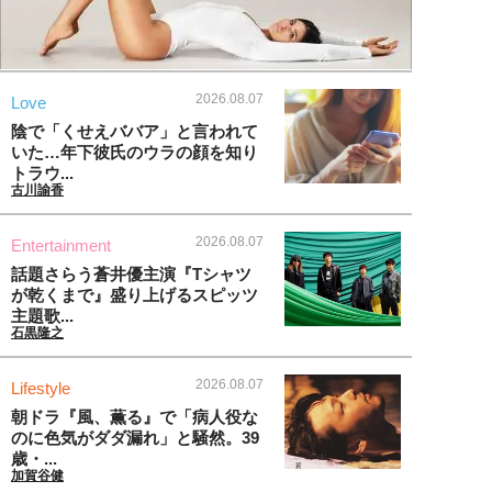
2026.08.07
Love
陰で「くせえババア」と言われて
いた…年下彼氏のウラの顔を知り
トラウ...
古川諭香
2026.08.07
Entertainment
話題さらう蒼井優主演『Tシャツ
が乾くまで』盛り上げるスピッツ
主題歌...
石黒隆之
2026.08.07
Lifestyle
朝ドラ『風、薫る』で「病人役な
のに色気がダダ漏れ」と騒然。39
歳・...
加賀谷健