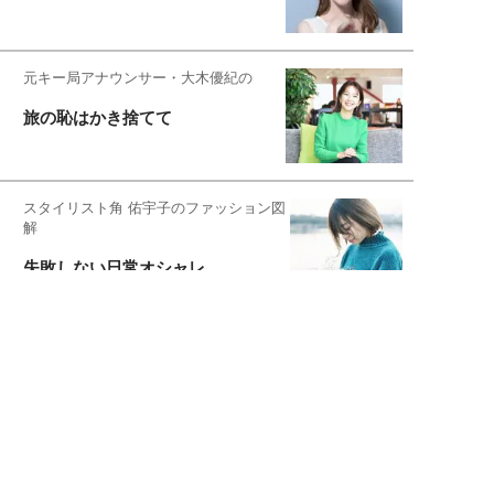
元キー局アナウンサー・大木優紀の
旅の恥はかき捨てて
スタイリスト角 佑宇子のファッション図
解
失敗しない日常オシャレ
元『渡鬼』子役・宇野なおみの
話そ、お茶しよっ元気出そ
宇垣美里が映画への想いを綴る