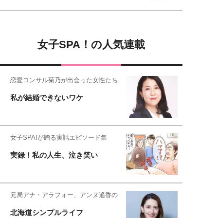
女子SPA！の人気連載
恋愛コンサル菊乃が出会った女性たち
私が結婚できないワケ
女子SPA!が贈る実話エピソード集
実録！私の人生、泣き笑い
元局アナ・アラフォー、アンヌ遙香の
北海道シンプルライフ