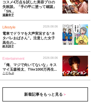
コスメ4万点を試した美容プロの
失敗談。「手の甲に塗って確認」
「SN...
遠藤幸子
2026.08.06
Lifestyle
電車でドラマを大声実況する“ネ
タバレおばさん”。注意した女子
高生の...
鈴木詩子
2026.08.06
Entertainment
「俺、マジで向いてないな」キス
マイ玉森裕太、TVer1000万再生...
こじらぶ
新着記事をもっと見る