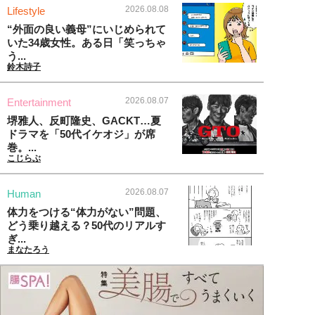
2026.08.08
Lifestyle
“外面の良い義母”にいじめられて
いた34歳女性。ある日「笑っちゃ
う...
鈴木詩子
2026.08.07
Entertainment
堺雅人、反町隆史、GACKT…夏
ドラマを「50代イケオジ」が席
巻。...
こじらぶ
2026.08.07
Human
体力をつける“体力がない”問題、
どう乗り越える？50代のリアルす
ぎ...
まなたろう