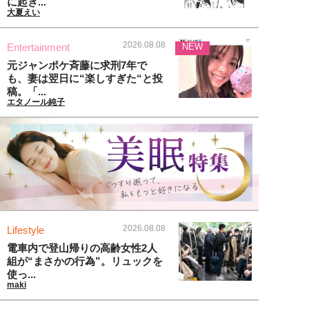
に起き...
大夏えい
2026.08.08
Entertainment
NEW
元ジャンポケ斉藤に求刑7年で
も、妻は翌日に“楽しすぎた“と投
稿。「...
エタノール純子
2026.08.08
Lifestyle
電車内で登山帰りの高齢女性2人
組が“まさかの行為”。リュックを
使っ...
maki