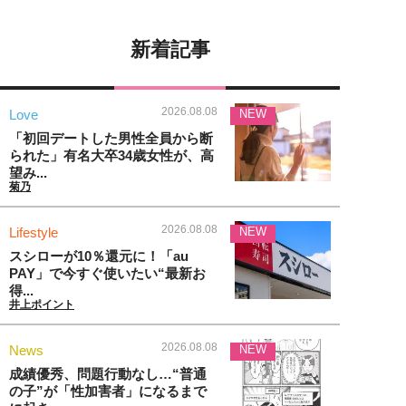
新着記事
2026.08.08
Love
NEW
「初回デートした男性全員から断
られた」有名大卒34歳女性が、高
望み...
菊乃
2026.08.08
Lifestyle
NEW
スシローが10％還元に！「au
PAY」で今すぐ使いたい“最新お
得...
井上ポイント
2026.08.08
News
NEW
成績優秀、問題行動なし…“普通
の子”が「性加害者」になるまで