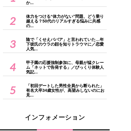
か...
体力をつける“体力がない”問題、どう乗り
2
越える？50代のリアルすぎる悩みに共感
の...
陰で「くせえババア」と言われていた…年
3
下彼氏のウラの顔を知りトラウマに／恋愛
人気...
甲子園の応援強制参加に、母親が猛クレー
4
ム「ネットで告発する」／びっくり体験人
気記...
「初回デートした男性全員から断られた」
5
有名大卒34歳女性が、高望みしないのにお
見...
インフォメーション