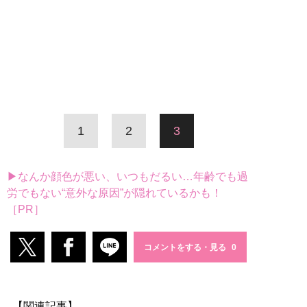
1
2
3
▶なんか顔色が悪い、いつもだるい…年齢でも過
労でもない“意外な原因”が隠れているかも！
［PR］
コメントをする・見る
【関連記事】