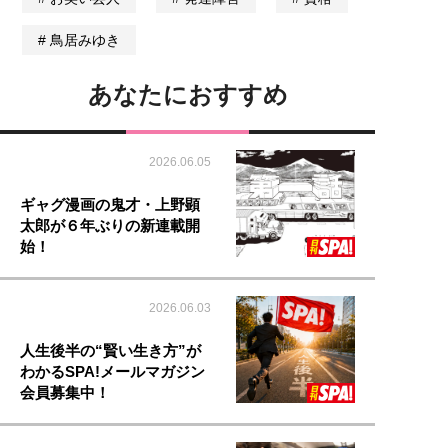
鳥居みゆき
あなたにおすすめ
2026.06.05
ギャグ漫画の鬼才・上野顕
太郎が６年ぶりの新連載開
始！
2026.06.03
人生後半の“賢い生き方”が
わかるSPA!メールマガジン
会員募集中！