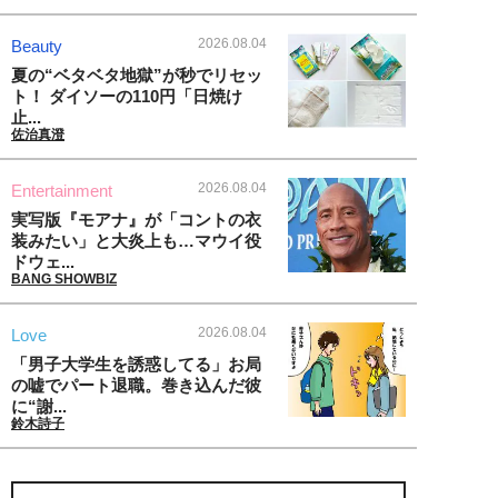
2026.08.04
Beauty
夏の“ベタベタ地獄”が秒でリセッ
ト！ ダイソーの110円「日焼け
止...
佐治真澄
2026.08.04
Entertainment
実写版『モアナ』が「コントの衣
装みたい」と大炎上も…マウイ役
ドウェ...
BANG SHOWBIZ
2026.08.04
Love
「男子大学生を誘惑してる」お局
の嘘でパート退職。巻き込んだ彼
に“謝...
鈴木詩子