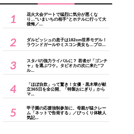
花火大会デートで猛烈に気分が悪くな
1
り…“いまいちの相手”とホテルに行って大
後悔／...
2
ダルビッシュの息子は182cm世界モデル！
ラウンドガールやミスコン美女も…プロ...
スタバの強力ライバルに？ 若者が「ゴンチ
3
ャ」を選ぶワケ。タピオカの次に来た“フ
ル...
「ほぼ自炊」って驚き！女優・黒木華が献
4
立365日を全公開、「特製おにぎり」から
マ...
甲子園の応援強制参加に、母親が猛クレー
5
ム「ネットで告発する」／びっくり体験人
気記...