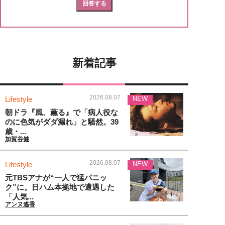
新着記事
2026.08.07
Lifestyle
NEW
朝ドラ『風、薫る』で「病人役な
のに色気がダダ漏れ」と騒然。39
歳・...
加賀谷健
2026.08.07
Lifestyle
NEW
元TBSアナが“一人で猛パニッ
ク”に。日ハム本拠地で遭遇した
「人気...
アンヌ遙香