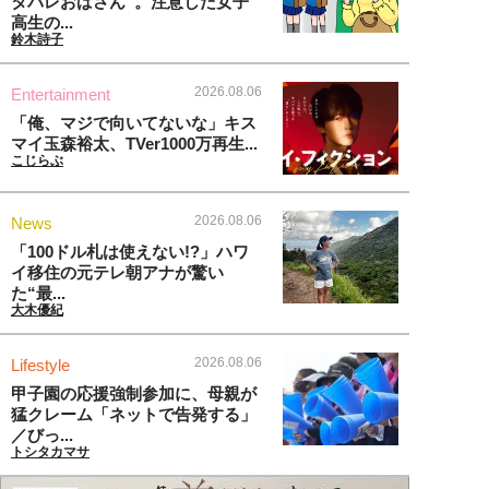
タバレおばさん”。注意した女子
高生の...
鈴木詩子
2026.08.06
Entertainment
「俺、マジで向いてないな」キス
マイ玉森裕太、TVer1000万再生...
こじらぶ
2026.08.06
News
「100ドル札は使えない!?」ハワ
イ移住の元テレ朝アナが驚い
た“最...
大木優紀
2026.08.06
Lifestyle
甲子園の応援強制参加に、母親が
猛クレーム「ネットで告発する」
／びっ...
トシタカマサ