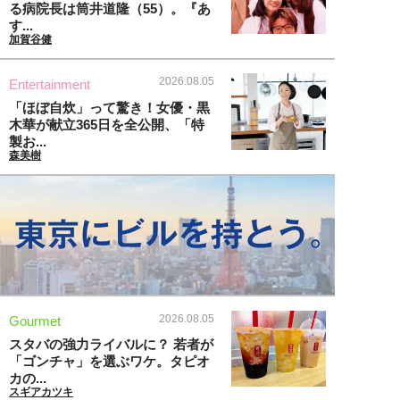
る病院長は筒井道隆（55）。『あ
す...
加賀谷健
2026.08.05
Entertainment
「ほぼ自炊」って驚き！女優・黒
木華が献立365日を全公開、「特
製お...
森美樹
2026.08.05
Gourmet
スタバの強力ライバルに？ 若者が
「ゴンチャ」を選ぶワケ。タピオ
カの...
スギアカツキ