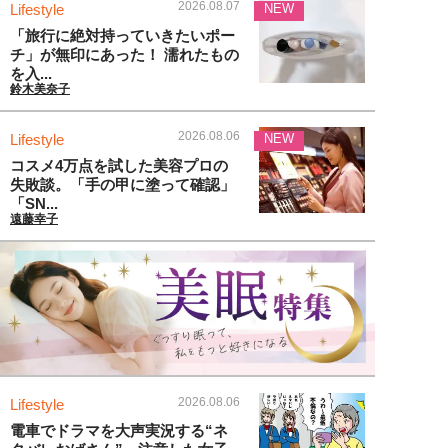
2026.08.07
Lifestyle
NEW
「旅行に絶対持っていきたいポー
チ」が無印にあった！ 濡れたもの
を入...
鈴木美奈子
2026.08.06
Lifestyle
NEW
コスメ4万点を試した美容プロの
失敗談。「手の甲に塗って確認」
「SN...
遠藤幸子
2026.08.06
Lifestyle
電車でドラマを大声実況する“ネ