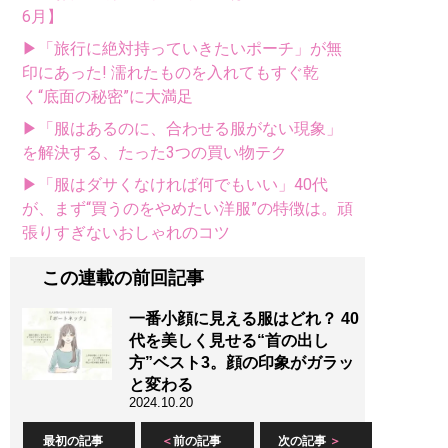
6月】
▶「旅行に絶対持っていきたいポーチ」が無
印にあった! 濡れたものを入れてもすぐ乾
く“底面の秘密”に大満足
▶「服はあるのに、合わせる服がない現象」
を解決する、たった3つの買い物テク
▶「服はダサくなければ何でもいい」40代
が、まず“買うのをやめたい洋服”の特徴は。頑
張りすぎないおしゃれのコツ
この連載の前回記事
一番小顔に見える服はどれ？ 40
代を美しく見せる“首の出し
方”ベスト3。顔の印象がガラッ
と変わる
2024.10.20
最初の記事
前の記事
次の記事