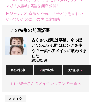
ンガ『人妻A』3話を無料公開!
▶ジャンポケ斉藤が不倫、「子どもをかわい
がっていたのに」の声に違和感
この特集の前回記事
古くさい眉毛は卒業。今っぽ
い“ふんわり眉”はピンクを使
う!? 一流ヘアメイクに教わりま
した
2025.01.26
最初の記事
前の記事
次の記事
山下智子さんのメイクレッスンの一覧へ
メイク