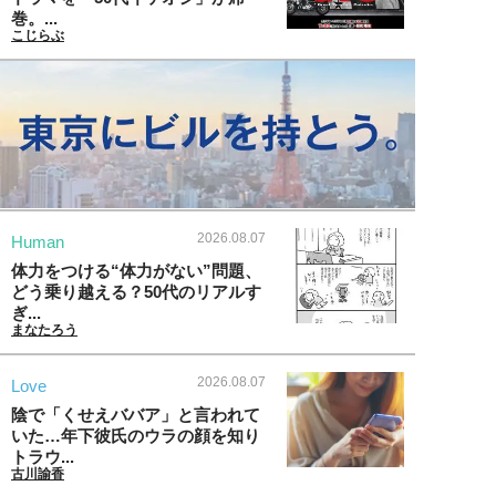
巻。...
こじらぶ
2026.08.07
Human
体力をつける“体力がない”問題、
どう乗り越える？50代のリアルす
ぎ...
まなたろう
2026.08.07
Love
陰で「くせえババア」と言われて
いた…年下彼氏のウラの顔を知り
トラウ...
古川諭香