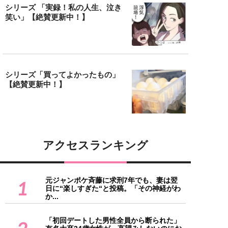
シリーズ 「実録！私の人生、泣き
笑い」【絶賛更新中！】
シリーズ「買ってよかったもの」
【絶賛更新中！】
アクセスランキング
元ジャンポケ斉藤に求刑7年でも、妻は翌
1
日に“楽しすぎた“と投稿。「その神経がわ
か...
「初回デートした男性全員から断られた」