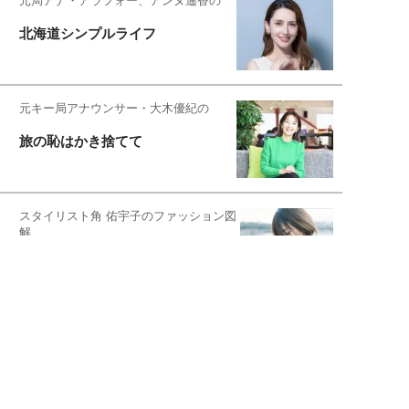
元局アナ・アラフォー、アンヌ遙香の
北海道シンプルライフ
元キー局アナウンサー・大木優紀の
旅の恥はかき捨てて
スタイリスト角 佑宇子のファッション図
解
失敗しない日常オシャレ
元『渡鬼』子役・宇野なおみの
話そ、お茶しよっ元気出そ