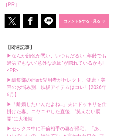
［PR］
コメントをする・見る
【関連記事】
▶なんか顔色が悪い、いつもだるい...年齢でも
過労でもない“意外な原因”が隠れているかも!
<PR>
▶編集部のiHerb愛用者がセレクト。健康・美
容のお悩み別、鉄板アイテムはコレ!【2026年
6月】
▶「離婚したいんだよね...」夫にドッキリを仕
掛けた妻。ニヤニヤした直後、“笑えない展
開”に大後悔
▶セックス中に不倫相手の妻が帰宅。「あ、
いいのいいの。続けて?」と言われたワケ...マ