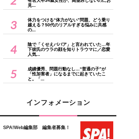
2
有名大卒34歳女性が、高望みしないのにお
見...
体力をつける“体力がない”問題、どう乗り
3
越える？50代のリアルすぎる悩みに共感
の...
陰で「くせえババア」と言われていた…年
4
下彼氏のウラの顔を知りトラウマに／恋愛
人気...
成績優秀、問題行動なし…“普通の子”が
5
「性加害者」になるまでに起きていたこ
と。「...
インフォメーション
SPA!Web編集部 編集者募集！