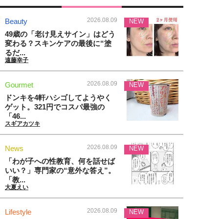
2026.08.09
Beauty
NEW
49歳の「老け見えサイン」はどう
変わる？スキンケアの最後に“塗
るだ...
遠藤幸子
2026.08.09
Gourmet
NEW
ドンキを4軒ハシゴしてようやく
ゲット。321円でコスパ最強の
「46...
スギアカツキ
2026.08.09
News
NEW
「わが子への性教育、何を話せば
いい？」専門家の“意外な答え”。
「教...
大夏えい
2026.08.09
Lifestyle
NEW