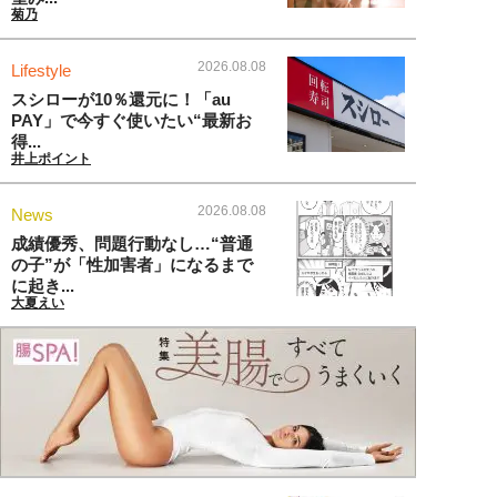
菊乃
2026.08.08
Lifestyle
スシローが10％還元に！「au
PAY」で今すぐ使いたい“最新お
得...
井上ポイント
2026.08.08
News
成績優秀、問題行動なし…“普通
の子”が「性加害者」になるまで
に起き...
大夏えい