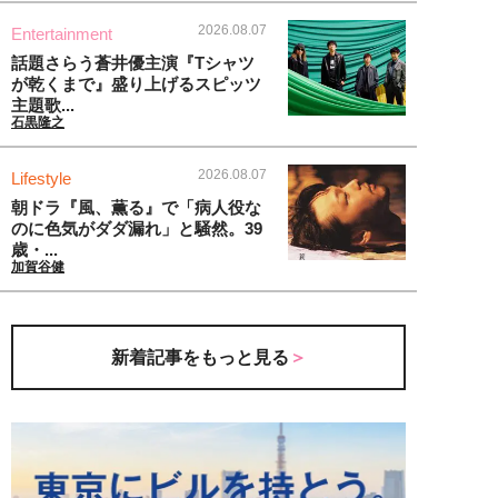
2026.08.07
Entertainment
話題さらう蒼井優主演『Tシャツ
が乾くまで』盛り上げるスピッツ
主題歌...
石黒隆之
2026.08.07
Lifestyle
朝ドラ『風、薫る』で「病人役な
のに色気がダダ漏れ」と騒然。39
歳・...
加賀谷健
新着記事をもっと見る