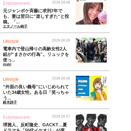
2026.08.08
Entertainment
元ジャンポケ斉藤に求刑7年で
も、妻は翌日に“楽しすぎた“と投
稿。「...
エタノール純子
2026.08.08
Lifestyle
電車内で登山帰りの高齢女性2人
組が“まさかの行為”。リュックを
使っ...
maki
2026.08.08
Lifestyle
“外面の良い義母”にいじめられて
いた34歳女性。ある日「笑っちゃ
う...
鈴木詩子
2026.08.07
Entertainment
堺雅人、反町隆史、GACKT…夏
ドラマを「50代イケオジ」が席