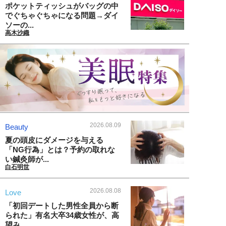
ポケットティッシュがバッグの中
でぐちゃぐちゃになる問題→ダイ
ソーの...
高木沙織
2026.08.09
Beauty
夏の頭皮にダメージを与える
「NG行為」とは？予約の取れな
い鍼灸師が...
白石明世
2026.08.08
Love
「初回デートした男性全員から断
られた」有名大卒34歳女性が、高
望み...