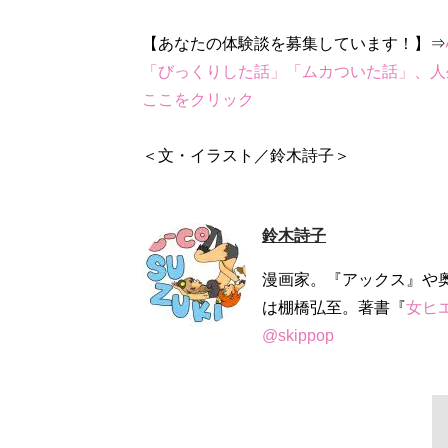
【あなたの体験談を募集しています！】⇒
「びっくりした話」「ムカついた話」、人
ここをクリック
＜文・イラスト／鈴木詩子＞
鈴木詩子
漫画家。『アックス』や
は棚橋弘至。著書『
女ヒ
@skippop