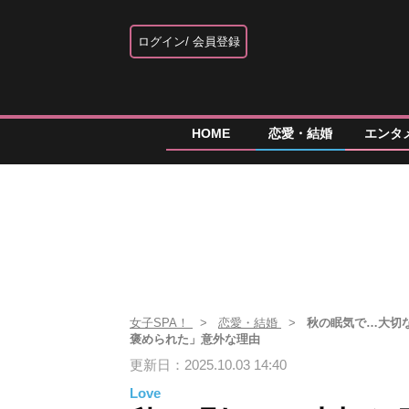
ログイン
会員登録
HOME
恋愛・結婚
エンタ
女子SPA！
恋愛・結婚
秋の眠気で…大切
褒められた」意外な理由
更新日：2025.10.03 14:40
Love