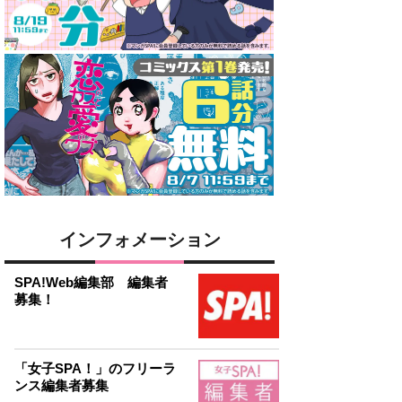
インフォメーション
SPA!Web編集部 編集者
募集！
「女子SPA！」のフリーラ
ンス編集者募集