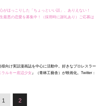
心がほっこりした「ちょっといい話」、ありえない！
生最悪の恋愛を募集中！（採用時に謝礼あり）ご応募は
奥様向け実話漫画誌を中心に活動中。好きなプロレスラー
エラルキー底辺少女
』（青林工藝舎）が映画化。Twitter：
1
2