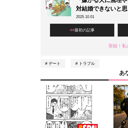
「嫌がる犬に無理や
対結婚できないと思
2025.10.01
最初の記事
実録！私
デート
トラブル
あ