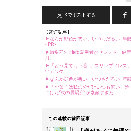
Xでポストする
【関連記事】
▶なんか顔色が悪い、いつもだるい...年
<PR>
▶編集部のiHerb愛用者がセレクト。健
月】
▶「どう見ても下着...」スリップドレ
い」ワケ
▶なんか顔色が悪い、いつもだるい...年
▶「お菓子は私の分だけいつも無い」陰湿
つけた“次の居場所”が素敵すぎた
この連載の前回記事