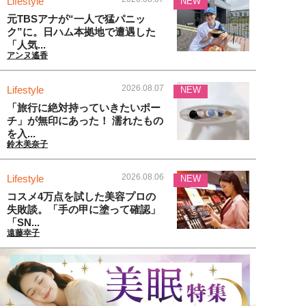
Lifestyle
NEW
元TBSアナが“一人で猛パニッ
ク”に。日ハム本拠地で遭遇した
「人気...
アンヌ遙香
2026.08.07
Lifestyle
NEW
「旅行に絶対持っていきたいポー
チ」が無印にあった！ 濡れたもの
を入...
鈴木美奈子
2026.08.06
Lifestyle
NEW
コスメ4万点を試した美容プロの
失敗談。「手の甲に塗って確認」
「SN...
遠藤幸子