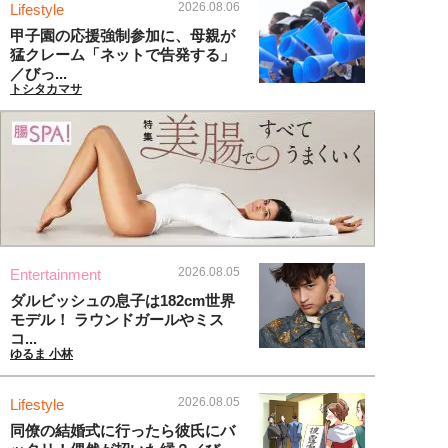
2026.08.06
Lifestyle
甲子園の応援強制参加に、母親が
猛クレーム「ネットで告発する」
／びっ...
トシタカマサ
2026.08.05
Entertainment
ダルビッシュの息子は182cm世界
モデル！ ラウンドガールやミス
コ...
ゆるま 小林
2026.08.05
Lifestyle
同僚の結婚式に行ったら彼氏にバ