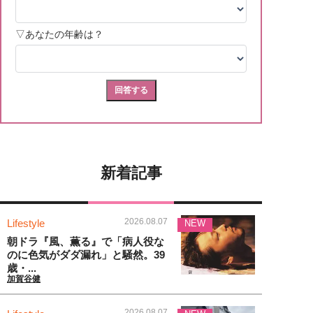
新着記事
2026.08.07
Lifestyle
NEW
朝ドラ『風、薫る』で「病人役な
のに色気がダダ漏れ」と騒然。39
歳・...
加賀谷健
2026.08.07