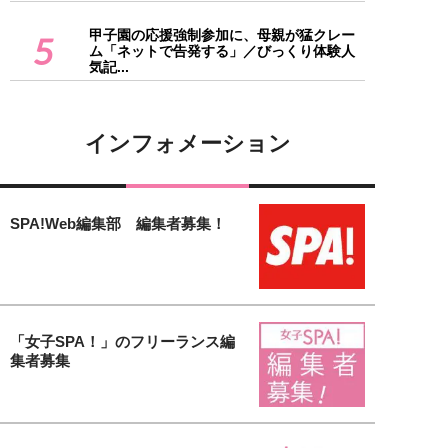
甲子園の応援強制参加に、母親が猛クレー
5
ム「ネットで告発する」／びっくり体験人
気記...
インフォメーション
SPA!Web編集部 編集者募集！
「女子SPA！」のフリーランス編
集者募集