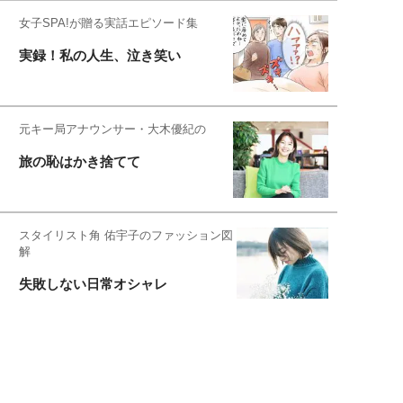
女子SPA!が贈る実話エピソード集
実録！私の人生、泣き笑い
元キー局アナウンサー・大木優紀の
旅の恥はかき捨てて
スタイリスト角 佑宇子のファッション図
解
失敗しない日常オシャレ
元『渡鬼』子役・宇野なおみの
話そ、お茶しよっ元気出そ