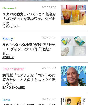
2026.08.05
Gourmet
スタバの強力ライバルに？ 若者が
「ゴンチャ」を選ぶワケ。タピオ
カの...
スギアカツキ
2026.08.04
Beauty
夏の“ベタベタ地獄”が秒でリセッ
ト！ ダイソーの110円「日焼け
止...
佐治真澄
2026.08.04
Entertainment
実写版『モアナ』が「コントの衣
装みたい」と大炎上も…マウイ役
ドウェ...
BANG SHOWBIZ
2026.08.04
Love