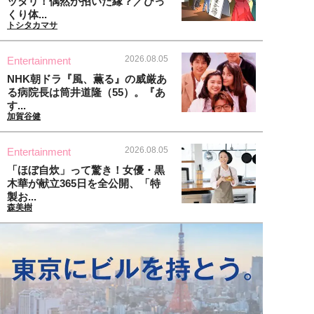
ッタリ！偶然が招いた縁？／びっ
くり体...
トシタカマサ
2026.08.05
Entertainment
NHK朝ドラ『風、薫る』の威厳あ
る病院長は筒井道隆（55）。『あ
す...
加賀谷健
2026.08.05
Entertainment
「ほぼ自炊」って驚き！女優・黒
木華が献立365日を全公開、「特
製お...
森美樹