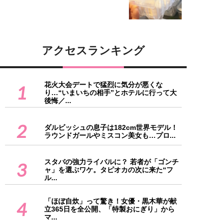
アクセスランキング
花火大会デートで猛烈に気分が悪くな
1
り…“いまいちの相手”とホテルに行って大
後悔／...
2
ダルビッシュの息子は182cm世界モデル！
ラウンドガールやミスコン美女も…プロ...
スタバの強力ライバルに？ 若者が「ゴンチ
3
ャ」を選ぶワケ。タピオカの次に来た“フ
ル...
「ほぼ自炊」って驚き！女優・黒木華が献
4
立365日を全公開、「特製おにぎり」から
マ...