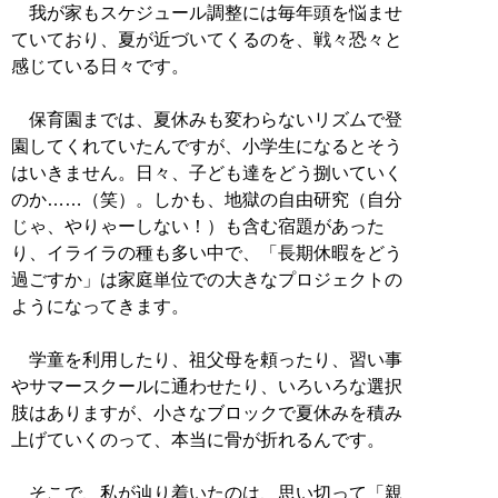
我が家もスケジュール調整には毎年頭を悩ませ
ていており、夏が近づいてくるのを、戦々恐々と
感じている日々です。
保育園までは、夏休みも変わらないリズムで登
園してくれていたんですが、小学生になるとそう
はいきません。日々、子ども達をどう捌いていく
のか……（笑）。しかも、地獄の自由研究（自分
じゃ、やりゃーしない！）も含む宿題があった
り、イライラの種も多い中で、「長期休暇をどう
過ごすか」は家庭単位での大きなプロジェクトの
ようになってきます。
学童を利用したり、祖父母を頼ったり、習い事
やサマースクールに通わせたり、いろいろな選択
肢はありますが、小さなブロックで夏休みを積み
上げていくのって、本当に骨が折れるんです。
そこで、私が辿り着いたのは、思い切って「親