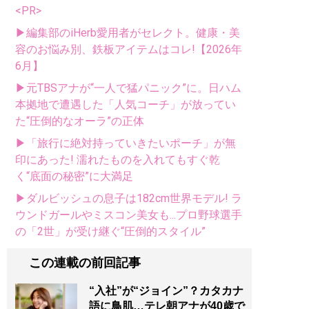
<PR>
▶編集部のiHerb愛用者がセレクト。健康・美
容のお悩み別、鉄板アイテムはコレ!【2026年
6月】
▶元TBSアナが“一人で猛パニック”に。日ハム
本拠地で遭遇した「人気コーチ」が放ってい
た“圧倒的なオーラ”の正体
▶「旅行に絶対持っていきたいポーチ」が無
印にあった! 濡れたものを入れてもすぐ乾
く“底面の秘密”に大満足
▶ダルビッシュの息子は182cm世界モデル! ラ
ウンドガールやミスコン美女も...プロ野球選手
の「2世」が受け継ぐ“圧倒的スタイル”
この連載の前回記事
“入社”が“ジョイン”？カタカナ
語に鳥肌…テレ朝アナが40歳で