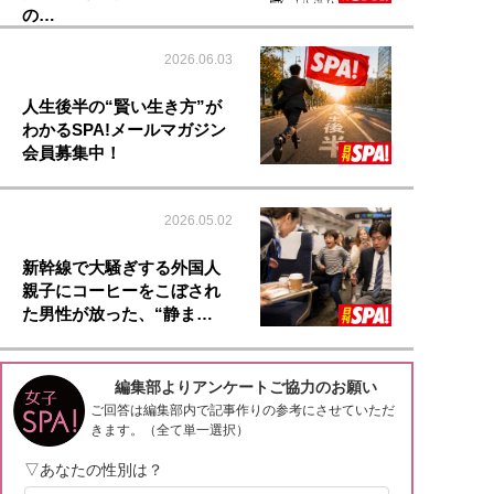
の…
2026.06.03
人生後半の“賢い生き方”が
わかるSPA!メールマガジン
会員募集中！
2026.05.02
新幹線で大騒ぎする外国人
親子にコーヒーをこぼされ
た男性が放った、“静ま…