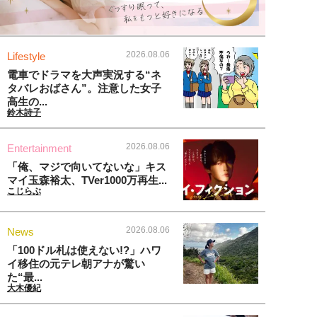
2026.08.06
Lifestyle
電車でドラマを大声実況する“ネ
タバレおばさん”。注意した女子
高生の...
鈴木詩子
2026.08.06
Entertainment
「俺、マジで向いてないな」キス
マイ玉森裕太、TVer1000万再生...
こじらぶ
2026.08.06
News
「100ドル札は使えない!?」ハワ
イ移住の元テレ朝アナが驚い
た“最...
大木優紀