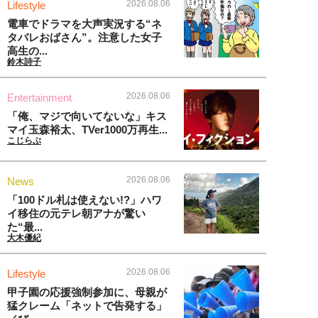
2026.08.06
Lifestyle
電車でドラマを大声実況する“ネ
タバレおばさん”。注意した女子
高生の...
鈴木詩子
2026.08.06
Entertainment
「俺、マジで向いてないな」キス
マイ玉森裕太、TVer1000万再生...
こじらぶ
2026.08.06
News
「100ドル札は使えない!?」ハワ
イ移住の元テレ朝アナが驚い
た“最...
大木優紀
2026.08.06
Lifestyle
甲子園の応援強制参加に、母親が
猛クレーム「ネットで告発する」