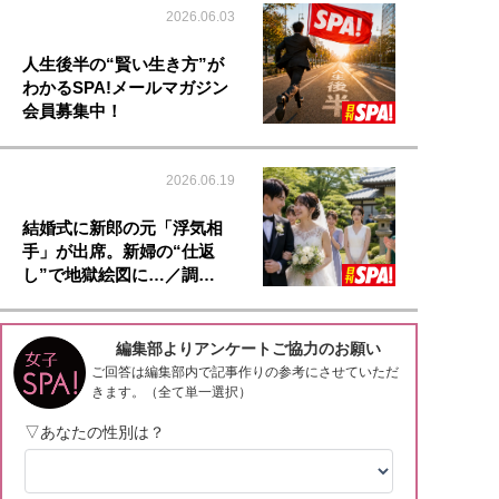
2026.06.03
人生後半の“賢い生き方”が
わかるSPA!メールマガジン
会員募集中！
2026.06.19
結婚式に新郎の元「浮気相
手」が出席。新婦の“仕返
し”で地獄絵図に…／調…