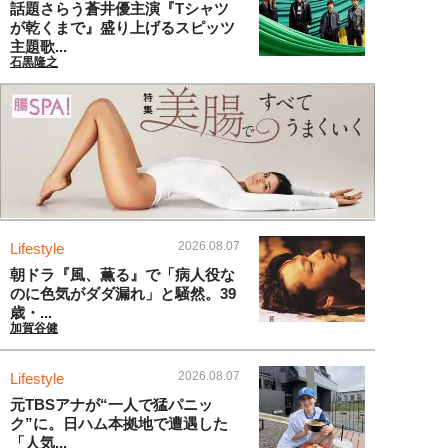
話題さらう蒼井優主演『Tシャツ
が乾くまで』盛り上げるスピッツ
主題歌...
石黒隆之
2026.08.07
Lifestyle
朝ドラ『風、薫る』で「病人役な
のに色気がダダ漏れ」と騒然。39
歳・...
加賀谷健
2026.08.07
Lifestyle
元TBSアナが“一人で猛パニッ
ク”に。日ハム本拠地で遭遇した
「人気...