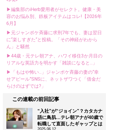
<PR>
▶編集部のiHerb愛用者がセレクト。健康・美
容のお悩み別、鉄板アイテムはコレ!【2026年
6月】
▶元ジャンポケ斉藤に求刑7年でも、妻は翌日
に“楽しすぎた“と投稿。「その神経がわから
ん」と騒然
▶44歳・元テレ朝アナ、ハワイ移住3か月目の
リアルな英語力を明かす「雑談になると...」
▶「もはや怖い...」ジャンポケ斉藤の妻の“幸
せアピール”SNSに、ネットザワつく「借金だ
らけのはずでは?」
この連載の前回記事
“入社”が“ジョイン”？カタカナ
語に鳥肌…テレ朝アナが40歳で
転職して直面したギャップとは
2025.06.12