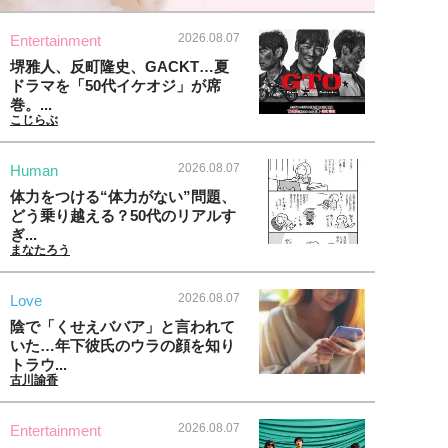
2026.08.07
Entertainment
堺雅人、反町隆史、GACKT…夏
ドラマを「50代イケオジ」が席
巻。...
こじらぶ
2026.08.07
Human
体力をつける“体力がない”問題、
どう乗り越える？50代のリアルす
ぎ...
まなたろう
2026.08.07
Love
陰で「くせえババア」と言われて
いた…年下彼氏のウラの顔を知り
トラウ...
古川諭香
2026.08.07
Entertainment