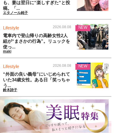
も、妻は翌日に“楽しすぎた“と投
稿。「...
エタノール純子
2026.08.08
Lifestyle
NEW
電車内で登山帰りの高齢女性2人
組が“まさかの行為”。リュックを
使っ...
maki
2026.08.08
Lifestyle
NEW
“外面の良い義母”にいじめられて
いた34歳女性。ある日「笑っちゃ
う...
鈴木詩子