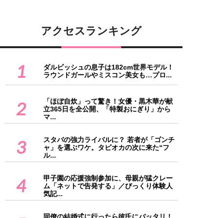
アクセスランキング
1
ダルビッシュの息子は182cm世界モデル！
ラウンドガールやミスコン美女も…プロ...
「ほぼ自炊」って驚き！女優・黒木華が献
2
立365日を全公開、「特製おにぎり」から
マ...
スタバの強力ライバルに？ 若者が「ゴンチ
3
ャ」を選ぶワケ。タピオカの次に来た“フ
ル...
甲子園の応援強制参加に、母親が猛クレー
4
ム「ネットで告発する」／びっくり体験人
気記...
同僚の結婚式に行ったら彼氏にバッタリ！