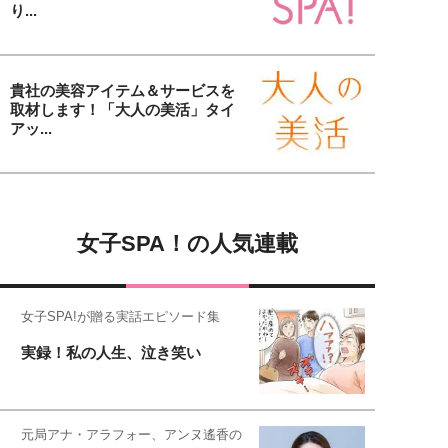
り...
貴社の美容アイテム＆サービスを
取材します！「大人の美活」タイ
アッ...
女子SPA！の人気連載
女子SPA!が贈る実話エピソード集
実録！私の人生、泣き笑い
元局アナ・アラフォー、アンヌ遙香の