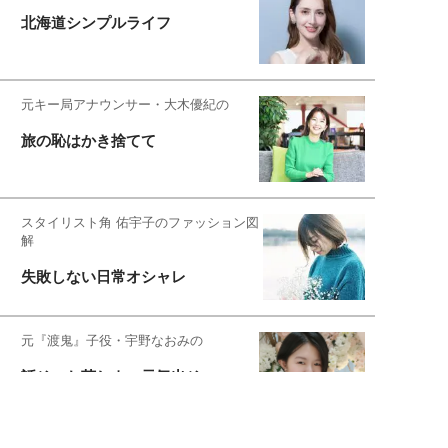
北海道シンプルライフ
元キー局アナウンサー・大木優紀の
旅の恥はかき捨てて
スタイリスト角 佑宇子のファッション図
解
失敗しない日常オシャレ
元『渡鬼』子役・宇野なおみの
話そ、お茶しよっ元気出そ