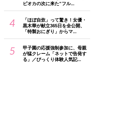
ピオカの次に来た“フル...
4
「ほぼ自炊」って驚き！女優・
黒木華が献立365日を全公開、
「特製おにぎり」からマ...
5
甲子園の応援強制参加に、母親
が猛クレーム「ネットで告発す
る」／びっくり体験人気記...