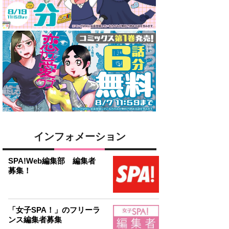
インフォメーション
SPA!Web編集部 編集者
募集！
「女子SPA！」のフリーラ
ンス編集者募集