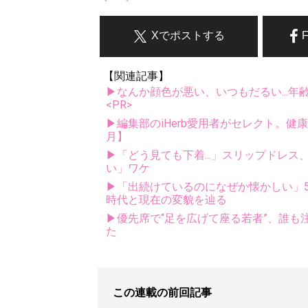
Xでポストする
【関連記事】
▶なんか顔色が悪い、いつもだるい...年
<PR>
▶編集部のiHerb愛用者がセレクト。健
月】
▶「どう見ても下着...」スリップドレ
い」ワケ
▶「出続けているのになぜか懐かしい」5
時代と現在の変貌を辿る
▶優先席で“足を広げて座る若者”、誰も注
た
この連載の前回記事