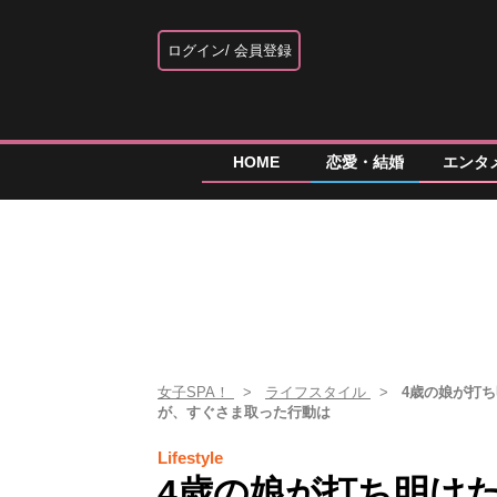
ログイン
会員登録
HOME
恋愛・結婚
エンタ
女子SPA！
ライフスタイル
4歳の娘が打
が、すぐさま取った行動は
Lifestyle
4歳の娘が打ち明け