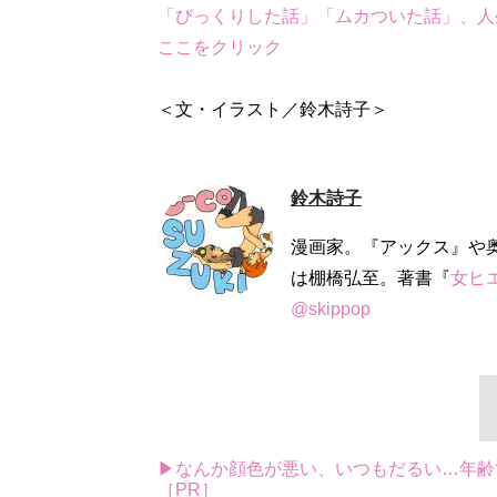
「びっくりした話」「ムカついた話」、人
ここをクリック
＜文・イラスト／鈴木詩子＞
鈴木詩子
漫画家。『アックス』や
は棚橋弘至。著書『
女ヒ
@skippop
▶なんか顔色が悪い、いつもだるい…年齢
［PR］