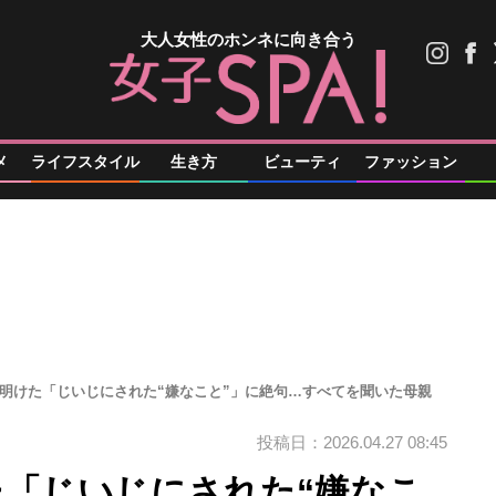
大人女性のホンネに向き合う
メ
ライフスタイル
生き方
ビューティ
ファッション
ち明けた「じいじにされた“嫌なこと”」に絶句…すべてを聞いた母親
投稿日：2026.04.27 08:45
た「じいじにされた“嫌なこ