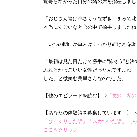
近寄らなかった自分の隣の席を指差しまし
「おじさん達は小さくうなずき、まるで叱
本当にすごいなと心の中で拍手しましたね
いつの間にか車内はすっかり静けさを取
「最初は見た目だけで勝手に“怖そう”と
ふれるかっこいい女性だったんですよね。
した」と微笑む美里さんなのでした。
【他のエピソードを読む】⇒
「実録！私の
【あなたの体験談を募集しています！】⇒
「びっくりした話」「ムカついた話」、人
ここをクリック