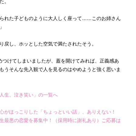
た。
られた子どものように大人しく座って……このお姉さん
」
り戻し、ホッとした空気で満たされたそう。
決めつけてしまいましたが、蓋を開けてみれば、正義感あ
もうそんな先入観で人を見るのはやめようと強く思いま
人生、泣き笑い」の一覧へ
心がほっこりした「ちょっといい話」、ありえない！
生最悪の恋愛を募集中！（採用時に謝礼あり）ご応募は