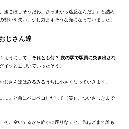
、酒こぼしそうだわ。さっきから迷惑なんだよ』と詰め
の勢いを失い、少し気まずそうな顔になっていました」
おじさん達
ぐようにして「
それとも何？ 次の駅で駅員に突き出さな
グイッと近づいていったそう。
おじさん達はみるみるうちに小さくなっていきます。
……』と急にペコペコしだして（笑）。ついさっきまで
、そこ空いてるから静かに座りな」と、先ほどまで誰も