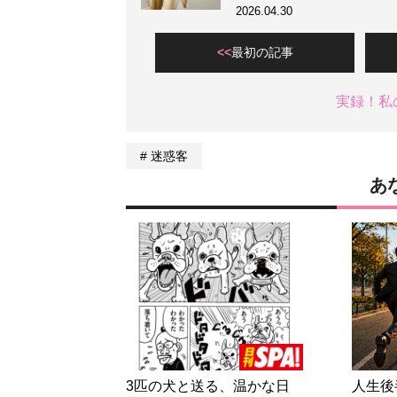
2026.04.30
最初の記事
実録！私
迷惑客
あ
3匹の犬と送る、温かな日
人生後