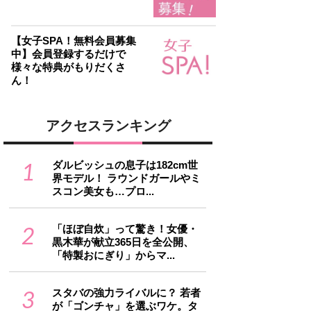
【女子SPA！無料会員募集
中】会員登録するだけで
様々な特典がもりだくさ
ん！
アクセスランキング
1
ダルビッシュの息子は182cm世
界モデル！ ラウンドガールやミ
スコン美女も…プロ...
2
「ほぼ自炊」って驚き！女優・
黒木華が献立365日を全公開、
「特製おにぎり」からマ...
3
スタバの強力ライバルに？ 若者
が「ゴンチャ」を選ぶワケ。タ