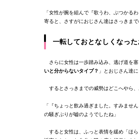
「女性が腕を組んで『歌うわ、ぶつかるわ
寄ると、さすがにおじさん達はさっきまで
一転しておとなしくなった
さらに女性は一歩踏み込み、逃げ道を塞
いと分からないタイプ？
」とおじさん達に
するとさっきまでの威勢はどこへやら、
「『ちょっと飲み過ぎました。すみません
の騒ぎぶりが嘘のようでしたね」
すると女性は、ふっと表情を緩め「ほら