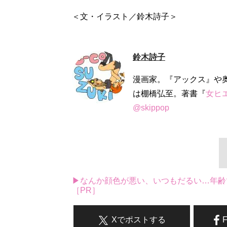
＜文・イラスト／鈴木詩子＞
鈴木詩子
漫画家。『アックス』や
は棚橋弘至。著書『
女ヒ
@skippop
▶なんか顔色が悪い、いつもだるい…年齢
［PR］
Xでポストする