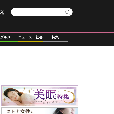
グルメ
ニュース・社会
特集