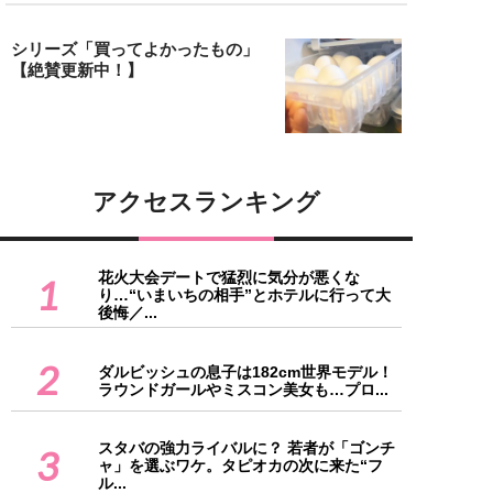
シリーズ「買ってよかったもの」
【絶賛更新中！】
アクセスランキング
花火大会デートで猛烈に気分が悪くな
1
り…“いまいちの相手”とホテルに行って大
後悔／...
2
ダルビッシュの息子は182cm世界モデル！
ラウンドガールやミスコン美女も…プロ...
スタバの強力ライバルに？ 若者が「ゴンチ
3
ャ」を選ぶワケ。タピオカの次に来た“フ
ル...