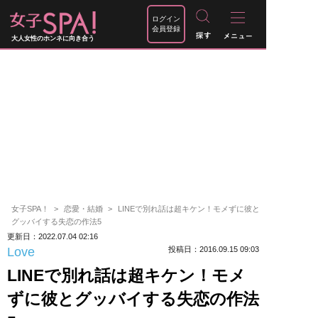
ログイン
会員登録
大人女性のホンネに向き合う
女子SPA！
恋愛・結婚
LINEで別れ話は超キケン！モメずに彼と
グッバイする失恋の作法5
更新日：2022.07.04 02:16
Love
投稿日：2016.09.15 09:03
LINEで別れ話は超キケン！モメ
ずに彼とグッバイする失恋の作法