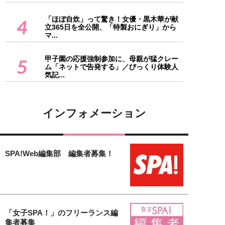
「ほぼ自炊」って驚き！女優・黒木華が献
4
立365日を全公開、「特製おにぎり」から
マ...
甲子園の応援強制参加に、母親が猛クレー
5
ム「ネットで告発する」／びっくり体験人
気記...
インフォメーション
SPA!Web編集部 編集者募集！
「女子SPA！」のフリーランス編
集者募集