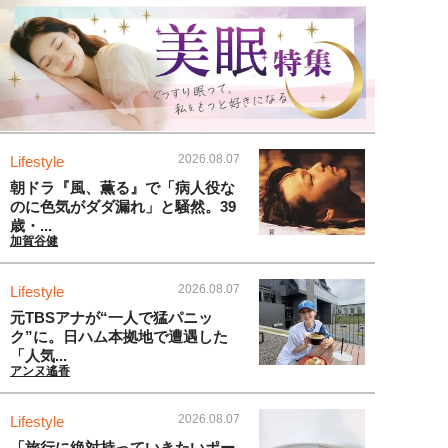
2026.08.07
Lifestyle
朝ドラ『風、薫る』で「病人役な
のに色気がダダ漏れ」と騒然。39
歳・...
加賀谷健
2026.08.07
Lifestyle
元TBSアナが“一人で猛パニッ
ク”に。日ハム本拠地で遭遇した
「人気...
アンヌ遙香
2026.08.07
Lifestyle
「旅行に絶対持っていきたいポー