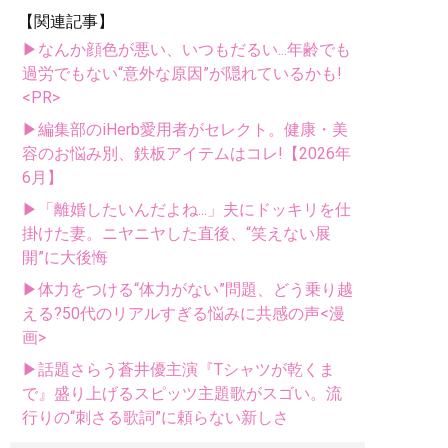
【関連記事】
▶なんか顔色が悪い、いつもだるい...年齢でも
過労でもない“意外な原因”が隠れているかも!
<PR>
▶編集部のiHerb愛用者がセレクト。健康・美
容のお悩み別、鉄板アイテムはコレ!【2026年
6月】
▶「離婚したいんだよね...」夫にドッキリを仕
掛けた妻。ニヤニヤした直後、“笑えない展
開”に大後悔
▶体力をつける“体力がない”問題、どう乗り越
える?50代のリアルすぎる悩みに共感の声<漫
画>
▶話題さらう蒼井優主演『Tシャツが乾くま
で』盛り上げるスピッツ主題歌がスゴい。流
行りの“刺さる歌詞”に頼らない新しさ