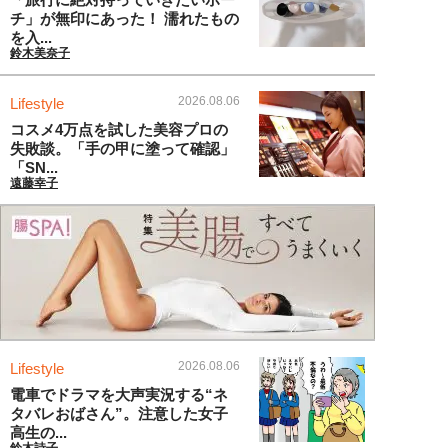
チ」が無印にあった！ 濡れたもの
を入...
鈴木美奈子
2026.08.06
Lifestyle
コスメ4万点を試した美容プロの
失敗談。「手の甲に塗って確認」
「SN...
遠藤幸子
2026.08.06
Lifestyle
電車でドラマを大声実況する“ネ
タバレおばさん”。注意した女子
高生の...