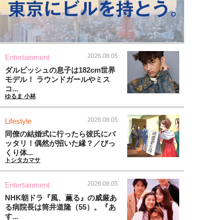
2026.08.05
Entertainment
ダルビッシュの息子は182cm世界
モデル！ ラウンドガールやミス
コ...
ゆるま 小林
2026.08.05
Lifestyle
同僚の結婚式に行ったら彼氏にバ
ッタリ！偶然が招いた縁？／びっ
くり体...
トシタカマサ
2026.08.05
Entertainment
NHK朝ドラ『風、薫る』の威厳あ
る病院長は筒井道隆（55）。『あ
す...