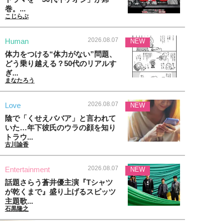
巻。...
こじらぶ
2026.08.07
Human
NEW
体力をつける“体力がない”問題、
どう乗り越える？50代のリアルす
ぎ...
まなたろう
2026.08.07
Love
NEW
陰で「くせえババア」と言われて
いた…年下彼氏のウラの顔を知り
トラウ...
古川諭香
2026.08.07
Entertainment
NEW
話題さらう蒼井優主演『Tシャツ
が乾くまで』盛り上げるスピッツ
主題歌...
石黒隆之