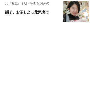
元『渡鬼』子役・宇野なおみの
話そ、お茶しよっ元気出そ
恋愛コンサル菊乃が出会った女性たち
私が結婚できないワケ
宇垣美里が映画への想いを綴る
宇垣美里の沼落ちシネマ
松本穂香が映画愛を語ります
銀幕ロンリーガール