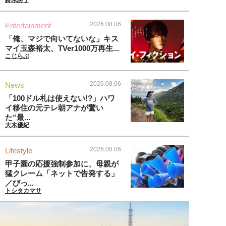
鈴木詩子
2026.08.06
Entertainment
「俺、マジで向いてないな」キス
マイ玉森裕太、TVer1000万再生...
こじらぶ
2026.08.06
News
「100ドル札は使えない!?」ハワ
イ移住の元テレ朝アナが驚い
た“最...
大木優紀
2026.08.06
Lifestyle
甲子園の応援強制参加に、母親が
猛クレーム「ネットで告発する」
／びっ...
トシタカマサ