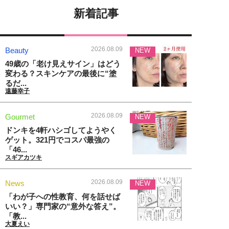
新着記事
2026.08.09
Beauty
NEW
49歳の「老け見えサイン」はどう
変わる？スキンケアの最後に“塗
るだ...
遠藤幸子
2026.08.09
Gourmet
NEW
ドンキを4軒ハシゴしてようやく
ゲット。321円でコスパ最強の
「46...
スギアカツキ
2026.08.09
News
NEW
「わが子への性教育、何を話せば
いい？」専門家の“意外な答え”。
「教...
大夏えい