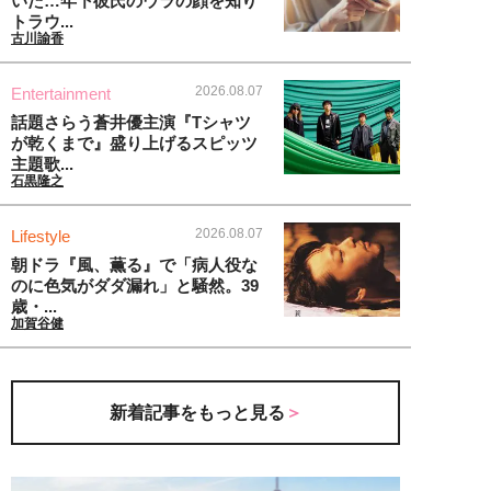
いた…年下彼氏のウラの顔を知り
トラウ...
古川諭香
2026.08.07
Entertainment
話題さらう蒼井優主演『Tシャツ
が乾くまで』盛り上げるスピッツ
主題歌...
石黒隆之
2026.08.07
Lifestyle
朝ドラ『風、薫る』で「病人役な
のに色気がダダ漏れ」と騒然。39
歳・...
加賀谷健
新着記事をもっと見る