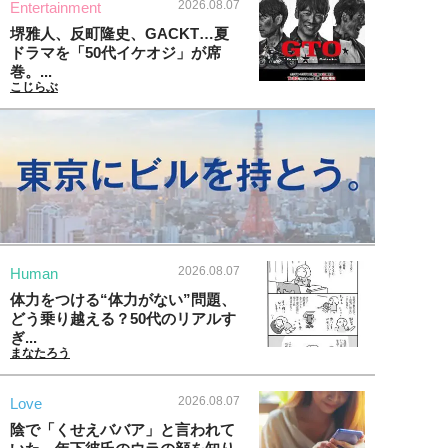
2026.08.07
Entertainment
堺雅人、反町隆史、GACKT…夏
ドラマを「50代イケオジ」が席
巻。...
こじらぶ
2026.08.07
Human
体力をつける“体力がない”問題、
どう乗り越える？50代のリアルす
ぎ...
まなたろう
2026.08.07
Love
陰で「くせえババア」と言われて