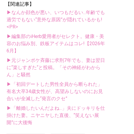
【関連記事】
▶なんか顔色が悪い、いつもだるい...年齢でも
過労でもない“意外な原因”が隠れているかも!
<PR>
▶編集部のiHerb愛用者がセレクト。健康・美
容のお悩み別、鉄板アイテムはコレ!【2026年
6月】
▶元ジャンポケ斉藤に求刑7年でも、妻は翌日
に“楽しすぎた“と投稿。「その神経がわから
ん」と騒然
▶「初回デートした男性全員から断られた」
有名大卒34歳女性が、高望みしないのにお見
合いが全滅した“発言のクセ”
▶「離婚したいんだよね...」夫にドッキリを仕
掛けた妻。ニヤニヤした直後、“笑えない展
開”に大後悔