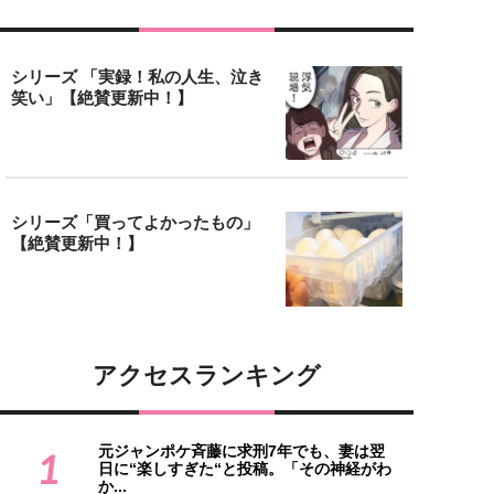
シリーズ 「実録！私の人生、泣き
笑い」【絶賛更新中！】
シリーズ「買ってよかったもの」
【絶賛更新中！】
アクセスランキング
元ジャンポケ斉藤に求刑7年でも、妻は翌
1
日に“楽しすぎた“と投稿。「その神経がわ
か...