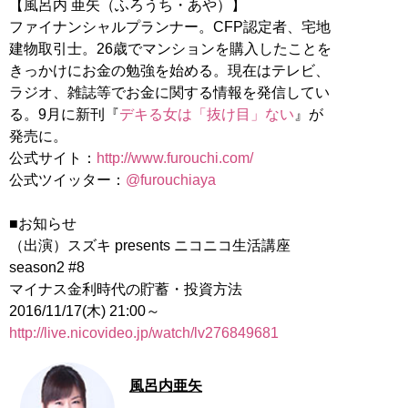
【風呂内 亜矢（ふろうち・あや）】
ファイナンシャルプランナー。CFP認定者、宅地
建物取引士。26歳でマンションを購入したことを
きっかけにお金の勉強を始める。現在はテレビ、
ラジオ、雑誌等でお金に関する情報を発信してい
る。9月に新刊『
デキる女は「抜け目」ない
』が
発売に。
公式サイト：
http://www.furouchi.com/
公式ツイッター：
@furouchiaya
■お知らせ
（出演）スズキ presents ニコニコ生活講座
season2 #8
マイナス金利時代の貯蓄・投資方法
http://live.nicovideo.jp/watch/lv276849681
風呂内亜矢