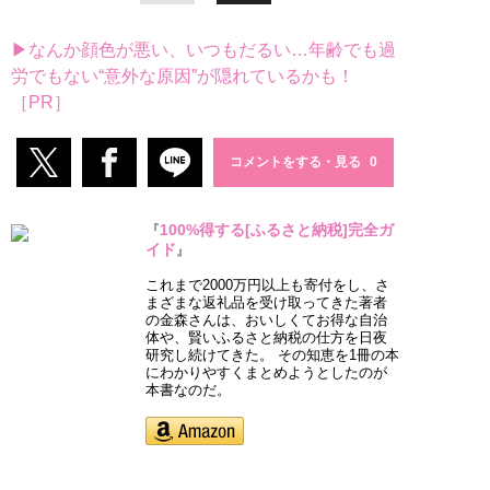
▶なんか顔色が悪い、いつもだるい…年齢でも過
労でもない“意外な原因”が隠れているかも！
［PR］
コメントをする・見る
100%得する[ふるさと納税]完全ガ
『
イド
』
これまで2000万円以上も寄付をし、さ
まざまな返礼品を受け取ってきた著者
の金森さんは、おいしくてお得な自治
体や、賢いふるさと納税の仕方を日夜
研究し続けてきた。 その知恵を1冊の本
にわかりやすくまとめようとしたのが
本書なのだ。