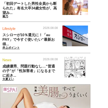
「初回デートした男性全員から断
られた」有名大卒34歳女性が、高
望み...
菊乃
2026.08.08
Lifestyle
スシローが10％還元に！「au
PAY」で今すぐ使いたい“最新お
得...
井上ポイント
2026.08.08
News
成績優秀、問題行動なし…“普通
の子”が「性加害者」になるまで
に起き...
大夏えい