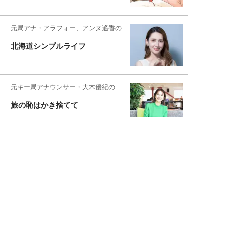
元局アナ・アラフォー、アンヌ遙香の
北海道シンプルライフ
元キー局アナウンサー・大木優紀の
旅の恥はかき捨てて
スタイリスト角 佑宇子のファッション図
解
失敗しない日常オシャレ
元『渡鬼』子役・宇野なおみの
話そ、お茶しよっ元気出そ