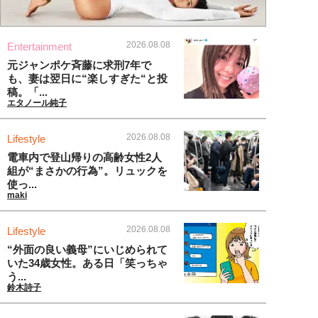
2026.08.08
Entertainment
元ジャンポケ斉藤に求刑7年で
も、妻は翌日に“楽しすぎた“と投
稿。「...
エタノール純子
2026.08.08
Lifestyle
電車内で登山帰りの高齢女性2人
組が“まさかの行為”。リュックを
使っ...
maki
2026.08.08
Lifestyle
“外面の良い義母”にいじめられて
いた34歳女性。ある日「笑っちゃ
う...
鈴木詩子