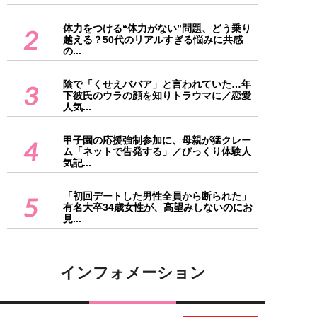
体力をつける“体力がない”問題、どう乗り
2
越える？50代のリアルすぎる悩みに共感
の...
陰で「くせえババア」と言われていた…年
3
下彼氏のウラの顔を知りトラウマに／恋愛
人気...
甲子園の応援強制参加に、母親が猛クレー
4
ム「ネットで告発する」／びっくり体験人
気記...
「初回デートした男性全員から断られた」
5
有名大卒34歳女性が、高望みしないのにお
見...
インフォメーション