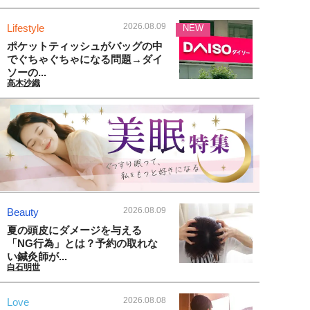
2026.08.09
Lifestyle
NEW
ポケットティッシュがバッグの中
でぐちゃぐちゃになる問題→ダイ
ソーの...
高木沙織
2026.08.09
Beauty
夏の頭皮にダメージを与える
「NG行為」とは？予約の取れな
い鍼灸師が...
白石明世
2026.08.08
Love