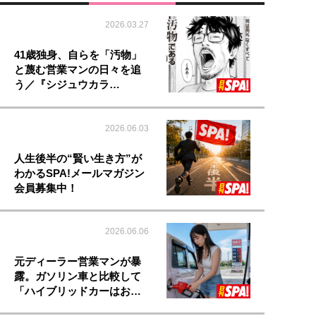
2026.03.27
41歳独身、自らを「汚物」
と蔑む営業マンの日々を追
う／『シジュウカラ…
2026.06.03
人生後半の“賢い生き方”が
わかるSPA!メールマガジン
会員募集中！
2026.06.06
元ディーラー営業マンが暴
露。ガソリン車と比較して
「ハイブリッドカーはお…