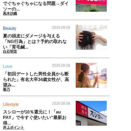
でぐちゃぐちゃになる問題→ダイ
ソーの...
高木沙織
2026.08.09
Beauty
夏の頭皮にダメージを与える
「NG行為」とは？予約の取れな
い「育毛鍼...
白石明世
2026.08.08
Love
「初回デートした男性全員から断
られた」有名大卒34歳女性が、高
望み...
菊乃
2026.08.08
Lifestyle
スシローが10％還元に！「au
PAY」で今すぐ使いたい“最新お
得...
井上ポイント