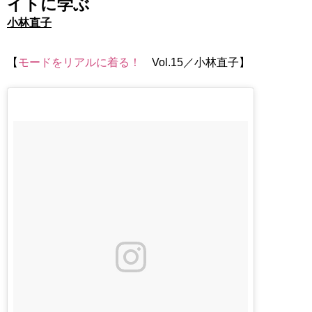
イトに学ぶ
小林直子
【
モードをリアルに着る！
Vol.15／小林直子】