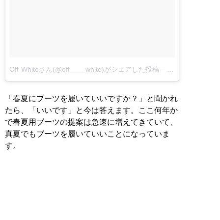
Off-Whiteさん(@off____white)がシェアした投稿
–
12月 21, 2017 a
「春夏にブーツを履いていいですか？」と聞かれ
たら、「いいです」と今は答えます。ここ何年か
で春夏用ブーツの提案は急速に増えてきていて、
真夏でもブーツを履いていいことになっていま
す。