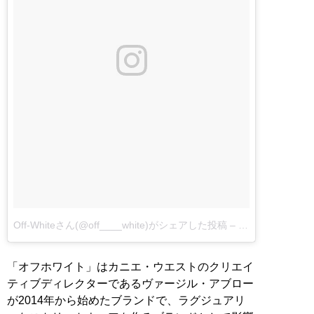
Off-Whiteさん(@off____white)がシェアした投稿
–
6月 25, 2017 at
「オフホワイト」はカニエ・ウエストのクリエイ
ティブディレクターであるヴァージル・アブロー
が2014年から始めたブランドで、ラグジュアリ