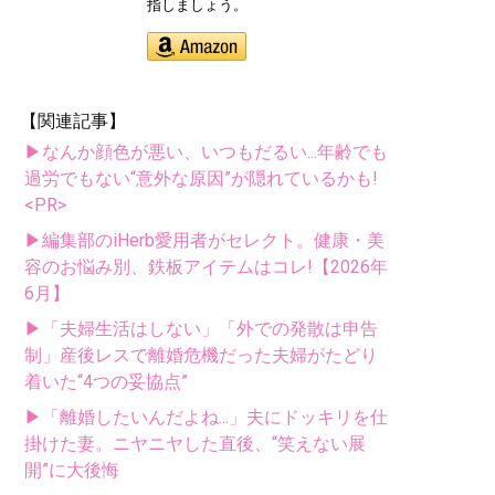
指しましょう。
【関連記事】
▶なんか顔色が悪い、いつもだるい...年齢でも
過労でもない“意外な原因”が隠れているかも!
<PR>
▶編集部のiHerb愛用者がセレクト。健康・美
容のお悩み別、鉄板アイテムはコレ!【2026年
6月】
▶「夫婦生活はしない」「外での発散は申告
制」産後レスで離婚危機だった夫婦がたどり
着いた“4つの妥協点”
▶「離婚したいんだよね...」夫にドッキリを仕
掛けた妻。ニヤニヤした直後、“笑えない展
開”に大後悔