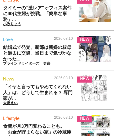
タイミーの“激レア”オフィス案件
に40代主婦が挑戦。「簡単な事
務」...
小政りょう
2026.08.10
Love
NEW
結婚式で発覚、新郎は新婦の叔母
と過去に交際。当日まで気づかな
かった...
ブラインドライターズ 史奈
2026.08.10
News
NEW
「イヤと言ってもやめてくれない
人」は、どうして生まれる？ 専門
家が...
大夏えい
2026.08.10
Lifestyle
NEW
食費が月3万円変わることも。
「お金が貯まらない家」の冷蔵庫