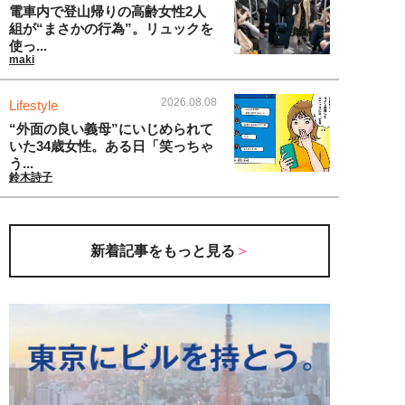
電車内で登山帰りの高齢女性2人
組が“まさかの行為”。リュックを
使っ...
maki
2026.08.08
Lifestyle
“外面の良い義母”にいじめられて
いた34歳女性。ある日「笑っちゃ
う...
鈴木詩子
新着記事をもっと見る