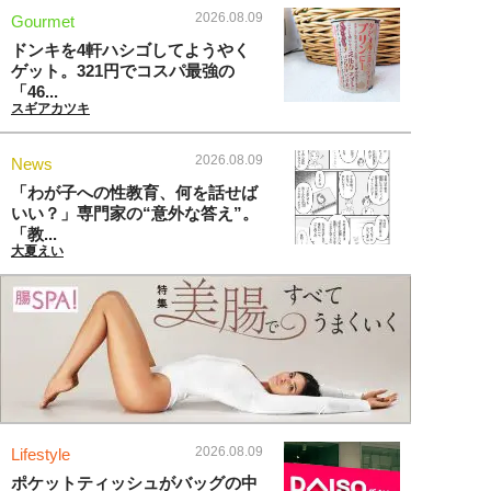
2026.08.09
Gourmet
ドンキを4軒ハシゴしてようやく
ゲット。321円でコスパ最強の
「46...
スギアカツキ
2026.08.09
News
「わが子への性教育、何を話せば
いい？」専門家の“意外な答え”。
「教...
大夏えい
2026.08.09
Lifestyle
ポケットティッシュがバッグの中