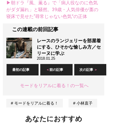
▶朝ドラ『風、薫る』で「病人役なのに色気
がダダ漏れ」と騒然。39歳・人気俳優が藁の
寝床で見せた“尋常じゃない色気”の正体
この連載の前回記事
レースのランジェリーを部屋着
にする、ひそかな愉しみ方／セ
リーヌに学ぶ
2018.01.25
最初の記事
前の記事
次の記事
モードをリアルに着る！の一覧へ
モードをリアルに着る！
小林直子
あなたにおすすめ