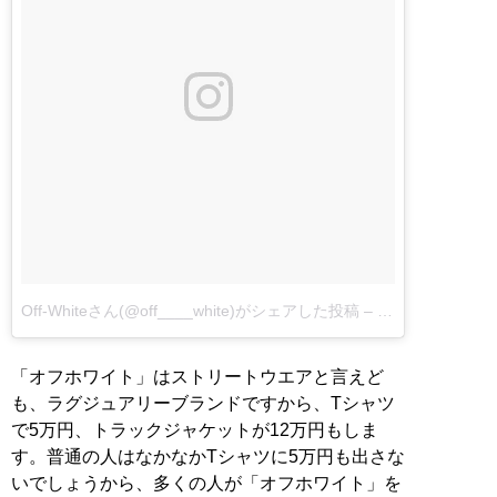
Off-Whiteさん(@off____white)がシェアした投稿
–
6月 25, 2017 at
「オフホワイト」はストリートウエアと言えど
も、ラグジュアリーブランドですから、Tシャツ
で5万円、トラックジャケットが12万円もしま
す。普通の人はなかなかTシャツに5万円も出さな
いでしょうから、多くの人が「オフホワイト」を