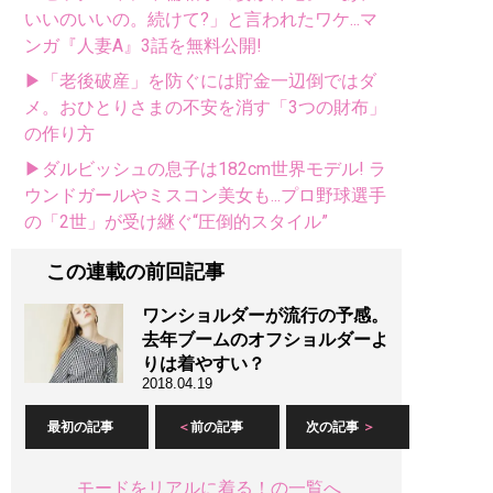
いいのいいの。続けて?」と言われたワケ...マ
ンガ『人妻A』3話を無料公開!
▶「老後破産」を防ぐには貯金一辺倒ではダ
メ。おひとりさまの不安を消す「3つの財布」
の作り方
▶ダルビッシュの息子は182cm世界モデル! ラ
ウンドガールやミスコン美女も...プロ野球選手
の「2世」が受け継ぐ“圧倒的スタイル”
この連載の前回記事
ワンショルダーが流行の予感。
去年ブームのオフショルダーよ
りは着やすい？
2018.04.19
最初の記事
前の記事
次の記事
モードをリアルに着る！の一覧へ