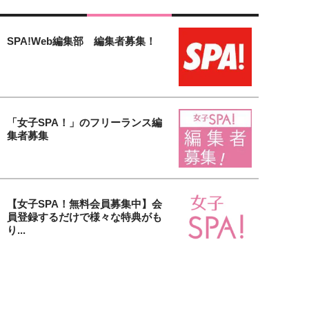
SPA!Web編集部 編集者募集！
「女子SPA！」のフリーランス編
集者募集
【女子SPA！無料会員募集中】会
員登録するだけで様々な特典がも
り...
貴社の美容アイテム＆サービスを
取材します！「大人の美活」タイ