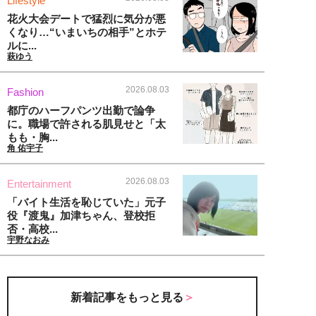
Lifestyle
花火大会デートで猛烈に気分が悪
くなり…“いまいちの相手”とホテ
ルに...
萩ゆう
2026.08.03
Fashion
都庁のハーフパンツ出勤で論争
に。職場で許される肌見せと「太
もも・胸...
角 佑宇子
2026.08.03
Entertainment
「バイト生活を恥じていた」元子
役『渡鬼』加津ちゃん、登校拒
否・高校...
宇野なおみ
新着記事をもっと見る