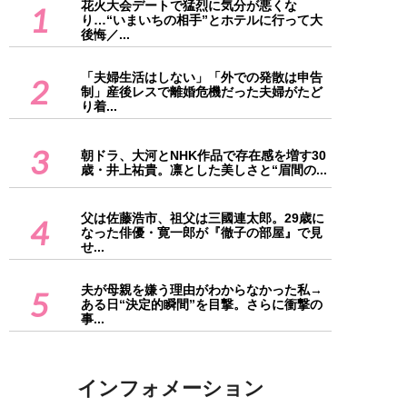
花火大会デートで猛烈に気分が悪くな
1
り…“いまいちの相手”とホテルに行って大
後悔／...
「夫婦生活はしない」「外での発散は申告
2
制」産後レスで離婚危機だった夫婦がたど
り着...
3
朝ドラ、大河とNHK作品で存在感を増す30
歳・井上祐貴。凛とした美しさと“眉間の...
父は佐藤浩市、祖父は三國連太郎。29歳に
4
なった俳優・寛一郎が『徹子の部屋』で見
せ...
夫が母親を嫌う理由がわからなかった私→
5
ある日“決定的瞬間”を目撃。さらに衝撃の
事...
インフォメーション