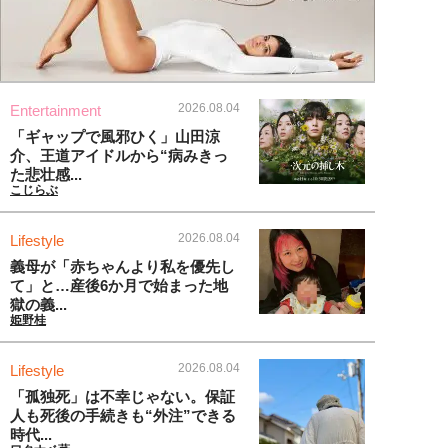
2026.08.04
Entertainment
「ギャップで風邪ひく」山田涼
介、王道アイドルから“病みきっ
た悲壮感...
こじらぶ
2026.08.04
Lifestyle
義母が「赤ちゃんより私を優先し
て」と…産後6か月で始まった地
獄の義...
姫野桂
2026.08.04
Lifestyle
「孤独死」は不幸じゃない。保証
人も死後の手続きも“外注”できる
時代...