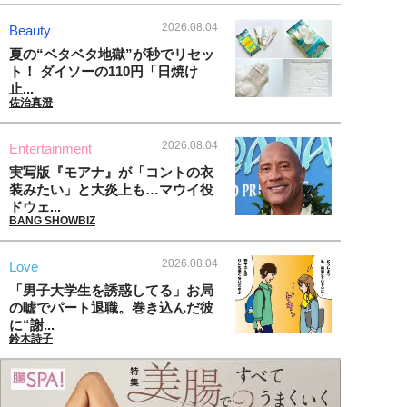
2026.08.04
Beauty
夏の“ベタベタ地獄”が秒でリセッ
ト！ ダイソーの110円「日焼け
止...
佐治真澄
2026.08.04
Entertainment
実写版『モアナ』が「コントの衣
装みたい」と大炎上も…マウイ役
ドウェ...
BANG SHOWBIZ
2026.08.04
Love
「男子大学生を誘惑してる」お局
の嘘でパート退職。巻き込んだ彼
に“謝...
鈴木詩子