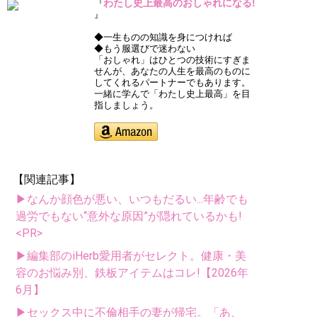
わたし史上最高のおしゃれになる!
『
』
◆一生ものの知識を身につければ
◆もう服選びで迷わない
「おしゃれ」はひとつの技術にすぎま
せんが、あなたの人生を最高のものに
してくれるパートナーでもあります。
一緒に学んで「わたし史上最高」を目
指しましょう。
【関連記事】
▶なんか顔色が悪い、いつもだるい...年齢でも
過労でもない“意外な原因”が隠れているかも!
<PR>
▶編集部のiHerb愛用者がセレクト。健康・美
容のお悩み別、鉄板アイテムはコレ!【2026年
6月】
▶セックス中に不倫相手の妻が帰宅。「あ、