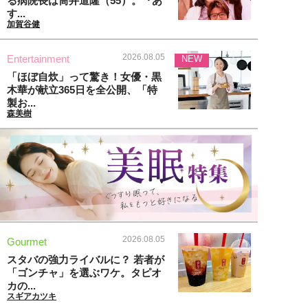
る病院長は筒井道隆（55）。『あ
す...
加賀谷健
2026.08.05
Entertainment
NEW
「ほぼ自炊」って驚き！女優・黒
木華が献立365日を全公開、「特
製お...
森美樹
2026.08.05
Gourmet
スタバの強力ライバルに？ 若者が
「ゴンチャ」を選ぶワケ。タピオ
カの...
スギアカツキ