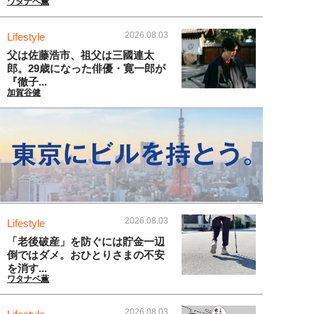
ワタナベ薫
2026.08.03
Lifestyle
父は佐藤浩市、祖父は三國連太
郎。29歳になった俳優・寛一郎が
『徹子...
加賀谷健
2026.08.03
Lifestyle
「老後破産」を防ぐには貯金一辺
倒ではダメ。おひとりさまの不安
を消す...
ワタナベ薫
2026.08.03