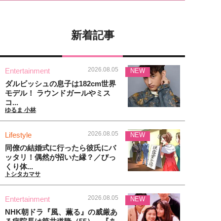
新着記事
2026.08.05
Entertainment
NEW
ダルビッシュの息子は182cm世界
モデル！ ラウンドガールやミス
コ...
ゆるま 小林
2026.08.05
Lifestyle
NEW
同僚の結婚式に行ったら彼氏にバ
ッタリ！偶然が招いた縁？／びっ
くり体...
トシタカマサ
2026.08.05
Entertainment
NEW
NHK朝ドラ『風、薫る』の威厳あ