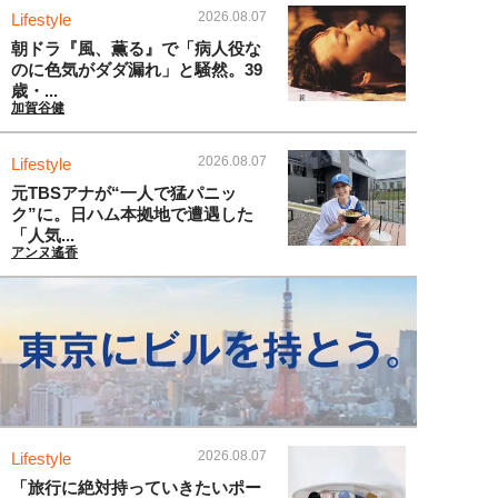
2026.08.07
Lifestyle
朝ドラ『風、薫る』で「病人役な
のに色気がダダ漏れ」と騒然。39
歳・...
加賀谷健
2026.08.07
Lifestyle
元TBSアナが“一人で猛パニッ
ク”に。日ハム本拠地で遭遇した
「人気...
アンヌ遙香
2026.08.07
Lifestyle
「旅行に絶対持っていきたいポー