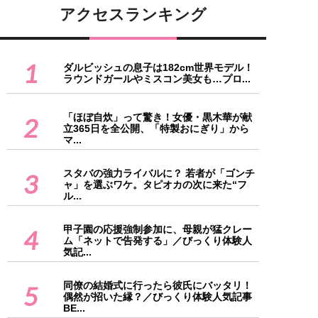
アクセスランキング
1
ダルビッシュの息子は182cm世界モデル！
ラウンドガールやミスコン美女も…プロ...
「ほぼ自炊」って驚き！女優・黒木華が献
2
立365日を全公開、「特製おにぎり」から
マ...
スタバの強力ライバルに？ 若者が「ゴンチ
3
ャ」を選ぶワケ。タピオカの次に来た“フ
ル...
甲子園の応援強制参加に、母親が猛クレー
4
ム「ネットで告発する」／びっくり体験人
気記...
同僚の結婚式に行ったら彼氏にバッタリ！
5
偶然が招いた縁？／びっくり体験人気記事
BE...