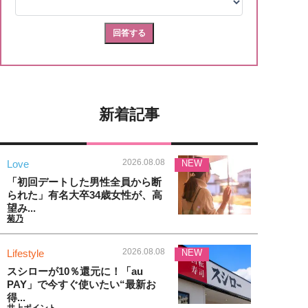
新着記事
2026.08.08
Love
NEW
「初回デートした男性全員から断
られた」有名大卒34歳女性が、高
望み...
菊乃
2026.08.08
Lifestyle
NEW
スシローが10％還元に！「au
PAY」で今すぐ使いたい“最新お
得...
井上ポイント