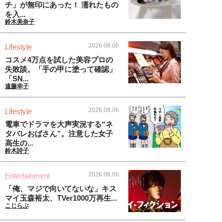
チ」が無印にあった！ 濡れたもの
を入...
鈴木美奈子
2026.08.06
Lifestyle
コスメ4万点を試した美容プロの
失敗談。「手の甲に塗って確認」
「SN...
遠藤幸子
2026.08.06
Lifestyle
電車でドラマを大声実況する“ネ
タバレおばさん”。注意した女子
高生の...
鈴木詩子
2026.08.06
Entertainment
「俺、マジで向いてないな」キス
マイ玉森裕太、TVer1000万再生...
こじらぶ