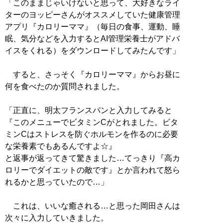
「このままじゃいけないと思って、大好きなライ
ターのヨッピーさんがオススメしていた健康管理
アプリ『カロリーママ』（毎日の食事、運動、睡
眠、気分などを入力するとAI管理栄養士がアドバ
イスをくれる）をダウンロードしてみたんです」
すると、さっそく『カロリーママ』からお昼に
何を食べたのか質問されました。
「正直に、明太フランスパンと入力してみると
『このメニューでビタミンCがとれました。ビタ
ミンCはストレスを防ぐホルモンを作るのに必要
な栄養素でもあるんですよ☆』
と返事が返ってきて驚きました…てっきり『高カ
ロリーでダイエットの敵です』とか言われて怒ら
れるかと思っていたので…」
これは、いいな癒される…と思った岡田さんは
次々に入力していきました。