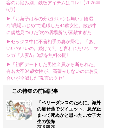
容のお悩み別、鉄板アイテムはコレ!【2026年
6月】
▶「お菓子は私の分だけいつも無い」陰湿
な“職場いじめ”で退職した44歳女性。散歩中
に偶然見つけた“次の居場所”が素敵すぎた
▶セックス中に不倫相手の妻が帰宅。「あ、
いいのいいの。続けて?」と言われたワケ...マ
ンガ『人妻A』3話を無料公開!
▶「初回デートした男性全員から断られた」
有名大卒34歳女性が、高望みしないのにお見
合いが全滅した“発言のクセ”
この特集の前回記事
「ベリーダンスのために」海外
の痩せ薬でダイエット。息が止
まって死ぬかと思った…女子大
生の後悔
2018.09.20