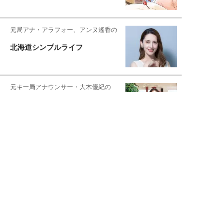
元局アナ・アラフォー、アンヌ遙香の
北海道シンプルライフ
元キー局アナウンサー・大木優紀の
旅の恥はかき捨てて
スタイリスト角 佑宇子のファッション図
解
失敗しない日常オシャレ
元『渡鬼』子役・宇野なおみの