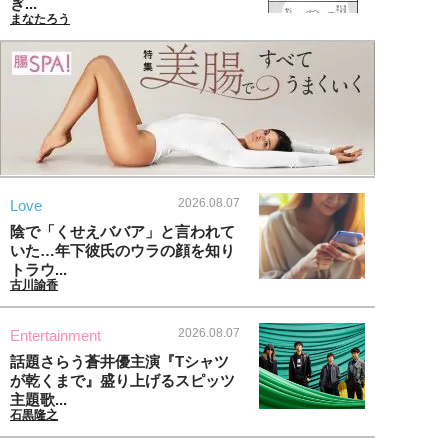
ぎ...
まなたろう
2026.08.07
Love
陰で「くせえババア」と言われて
いた…年下彼氏のウラの顔を知り
トラウ...
古川諭香
2026.08.07
Entertainment
話題さらう蒼井優主演『Tシャツ
が乾くまで』盛り上げるスピッツ
主題歌...
石黒隆之