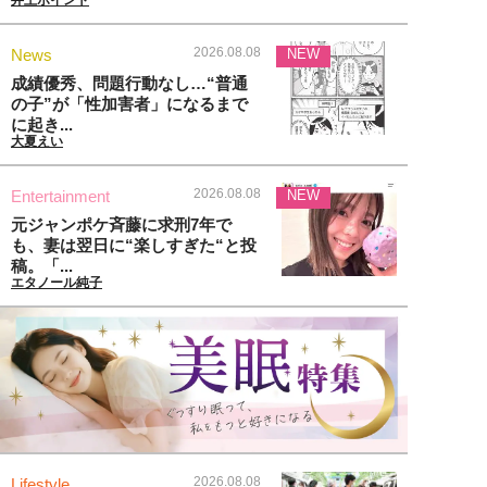
2026.08.08
News
NEW
成績優秀、問題行動なし…“普通
の子”が「性加害者」になるまで
に起き...
大夏えい
2026.08.08
Entertainment
NEW
元ジャンポケ斉藤に求刑7年で
も、妻は翌日に“楽しすぎた“と投
稿。「...
エタノール純子
2026.08.08
Lifestyle