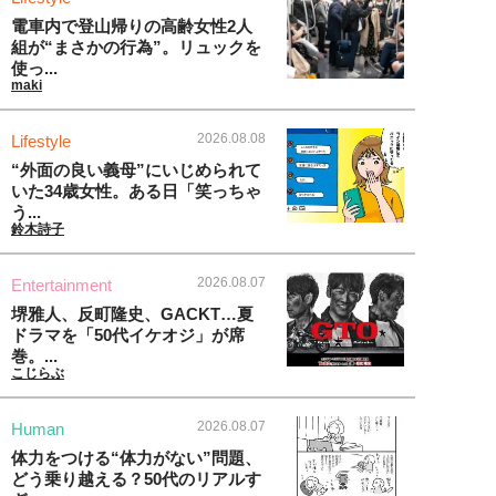
電車内で登山帰りの高齢女性2人
組が“まさかの行為”。リュックを
使っ...
maki
2026.08.08
Lifestyle
“外面の良い義母”にいじめられて
いた34歳女性。ある日「笑っちゃ
う...
鈴木詩子
2026.08.07
Entertainment
堺雅人、反町隆史、GACKT…夏
ドラマを「50代イケオジ」が席
巻。...
こじらぶ
2026.08.07
Human
体力をつける“体力がない”問題、
どう乗り越える？50代のリアルす