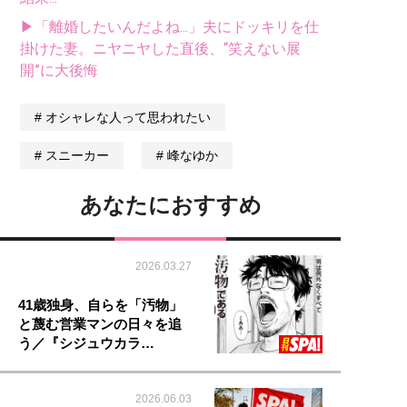
▶「離婚したいんだよね...」夫にドッキリを仕
掛けた妻。ニヤニヤした直後、“笑えない展
開”に大後悔
オシャレな人って思われたい
スニーカー
峰なゆか
あなたにおすすめ
2026.03.27
41歳独身、自らを「汚物」
と蔑む営業マンの日々を追
う／『シジュウカラ…
2026.06.03