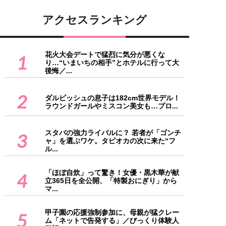
アクセスランキング
花火大会デートで猛烈に気分が悪くな
1
り…“いまいちの相手”とホテルに行って大
後悔／...
2
ダルビッシュの息子は182cm世界モデル！
ラウンドガールやミスコン美女も…プロ...
スタバの強力ライバルに？ 若者が「ゴンチ
3
ャ」を選ぶワケ。タピオカの次に来た“フ
ル...
「ほぼ自炊」って驚き！女優・黒木華が献
4
立365日を全公開、「特製おにぎり」から
マ...
甲子園の応援強制参加に、母親が猛クレー
5
ム「ネットで告発する」／びっくり体験人