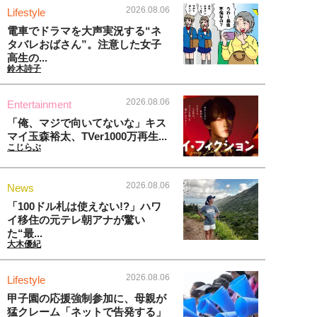
2026.08.06
Lifestyle
電車でドラマを大声実況する“ネ
タバレおばさん”。注意した女子
高生の...
鈴木詩子
2026.08.06
Entertainment
「俺、マジで向いてないな」キス
マイ玉森裕太、TVer1000万再生...
こじらぶ
2026.08.06
News
「100ドル札は使えない!?」ハワ
イ移住の元テレ朝アナが驚い
た“最...
大木優紀
2026.08.06
Lifestyle
甲子園の応援強制参加に、母親が
猛クレーム「ネットで告発する」