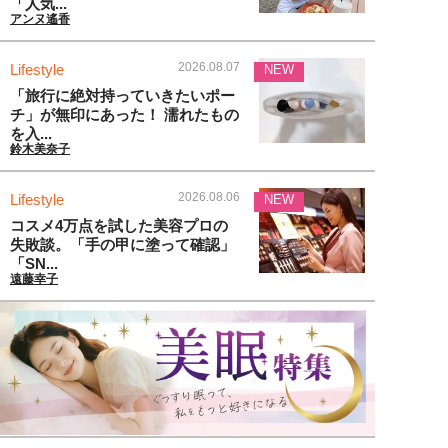
「人気...
アンヌ遙香
2026.08.07
Lifestyle
NEW
「旅行に絶対持っていきたいポー
チ」が無印にあった！ 濡れたもの
を入...
鈴木美奈子
2026.08.06
Lifestyle
NEW
コスメ4万点を試した美容プロの
失敗談。「手の甲に塗って確認」
「SN...
遠藤幸子