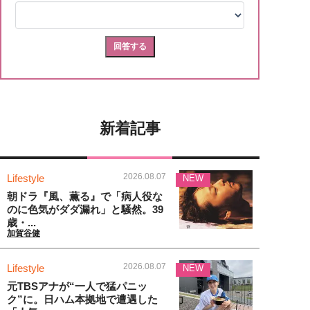
新着記事
2026.08.07
Lifestyle
NEW
朝ドラ『風、薫る』で「病人役な
のに色気がダダ漏れ」と騒然。39
歳・...
加賀谷健
2026.08.07
Lifestyle
NEW
元TBSアナが“一人で猛パニッ
ク”に。日ハム本拠地で遭遇した