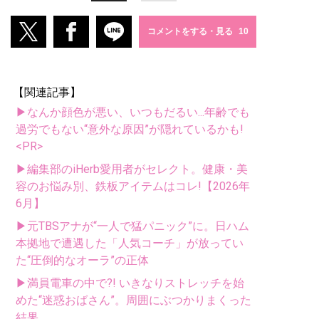
コメントをする・見る
【関連記事】
▶なんか顔色が悪い、いつもだるい...年齢でも
過労でもない“意外な原因”が隠れているかも!
<PR>
▶編集部のiHerb愛用者がセレクト。健康・美
容のお悩み別、鉄板アイテムはコレ!【2026年
6月】
▶元TBSアナが“一人で猛パニック”に。日ハム
本拠地で遭遇した「人気コーチ」が放ってい
た“圧倒的なオーラ”の正体
▶満員電車の中で?! いきなりストレッチを始
めた“迷惑おばさん”。周囲にぶつかりまくった
結果...