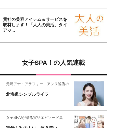
貴社の美容アイテム＆サービスを
取材します！「大人の美活」タイ
アッ...
女子SPA！の人気連載
元局アナ・アラフォー、アンヌ遙香の
北海道シンプルライフ
女子SPA!が贈る実話エピソード集
実録！私の人生、泣き笑い