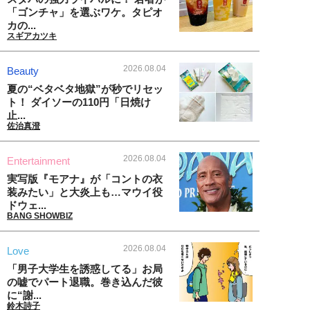
「ゴンチャ」を選ぶワケ。タピオ
カの...
スギアカツキ
2026.08.04
Beauty
夏の“ベタベタ地獄”が秒でリセッ
ト！ ダイソーの110円「日焼け
止...
佐治真澄
2026.08.04
Entertainment
実写版『モアナ』が「コントの衣
装みたい」と大炎上も…マウイ役
ドウェ...
BANG SHOWBIZ
2026.08.04
Love
「男子大学生を誘惑してる」お局
の嘘でパート退職。巻き込んだ彼
に“謝...
鈴木詩子