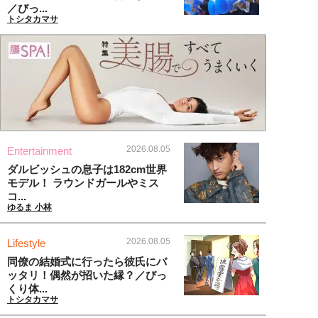
／びっ...
トシタカマサ
2026.08.05
Entertainment
ダルビッシュの息子は182cm世界
モデル！ ラウンドガールやミス
コ...
ゆるま 小林
2026.08.05
Lifestyle
同僚の結婚式に行ったら彼氏にバ
ッタリ！偶然が招いた縁？／びっ
くり体...
トシタカマサ