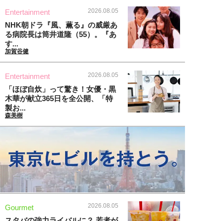
2026.08.05
Entertainment
NHK朝ドラ『風、薫る』の威厳あ
る病院長は筒井道隆（55）。『あ
す...
加賀谷健
2026.08.05
Entertainment
「ほぼ自炊」って驚き！女優・黒
木華が献立365日を全公開、「特
製お...
森美樹
2026.08.05
Gourmet
スタバの強力ライバルに？ 若者が