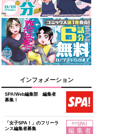
インフォメーション
SPA!Web編集部 編集者
募集！
「女子SPA！」のフリーラ
ンス編集者募集