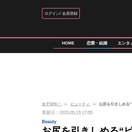
ログイン
会員登録
HOME
恋愛・結婚
エンタ
女子SPA！
ビューティ
お尻を引きしめる
更新日：2020.05.19 17:05
Beauty
お尻を引きしめる“