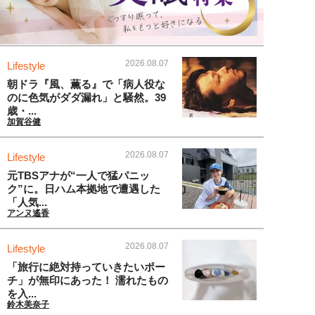
2026.08.07
Lifestyle
朝ドラ『風、薫る』で「病人役な
のに色気がダダ漏れ」と騒然。39
歳・...
加賀谷健
2026.08.07
Lifestyle
元TBSアナが“一人で猛パニッ
ク”に。日ハム本拠地で遭遇した
「人気...
アンヌ遙香
2026.08.07
Lifestyle
「旅行に絶対持っていきたいポー
チ」が無印にあった！ 濡れたもの
を入...
鈴木美奈子