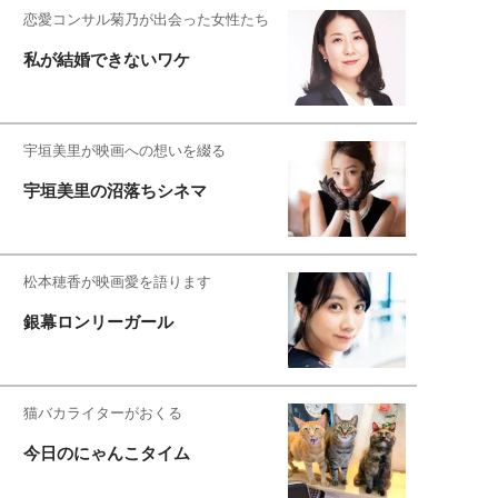
恋愛コンサル菊乃が出会った女性たち
私が結婚できないワケ
宇垣美里が映画への想いを綴る
宇垣美里の沼落ちシネマ
松本穂香が映画愛を語ります
銀幕ロンリーガール
猫バカライターがおくる
今日のにゃんこタイム