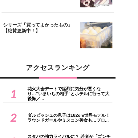
シリーズ「買ってよかったもの」
【絶賛更新中！】
アクセスランキング
花火大会デートで猛烈に気分が悪くな
1
り…“いまいちの相手”とホテルに行って大
後悔／...
2
ダルビッシュの息子は182cm世界モデル！
ラウンドガールやミスコン美女も…プロ...
スタバの強力ライバルに？ 若者が「ゴンチ