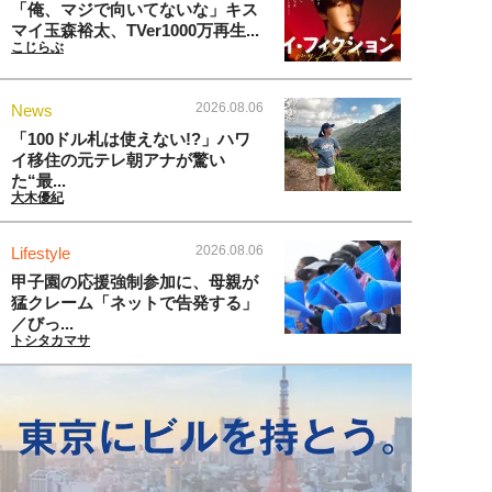
「俺、マジで向いてないな」キス
マイ玉森裕太、TVer1000万再生...
こじらぶ
2026.08.06
News
「100ドル札は使えない!?」ハワ
イ移住の元テレ朝アナが驚い
た“最...
大木優紀
2026.08.06
Lifestyle
甲子園の応援強制参加に、母親が
猛クレーム「ネットで告発する」
／びっ...
トシタカマサ