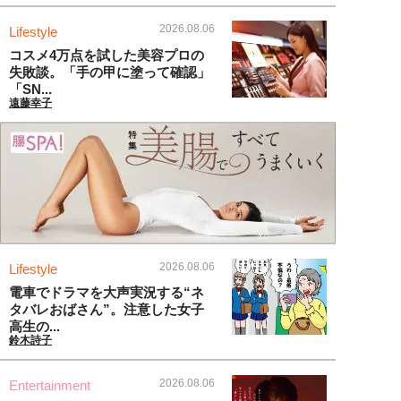
2026.08.06
Lifestyle
コスメ4万点を試した美容プロの
失敗談。「手の甲に塗って確認」
「SN...
遠藤幸子
2026.08.06
Lifestyle
電車でドラマを大声実況する“ネ
タバレおばさん”。注意した女子
高生の...
鈴木詩子
2026.08.06
Entertainment