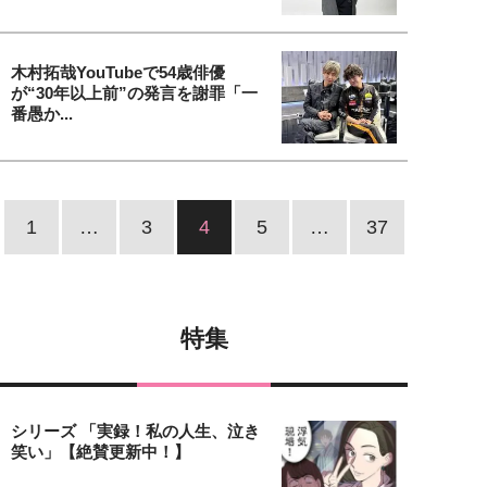
木村拓哉YouTubeで54歳俳優
が“30年以上前”の発言を謝罪「一
番愚か...
1
…
3
4
5
…
37
特集
シリーズ 「実録！私の人生、泣き
笑い」【絶賛更新中！】