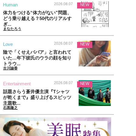
2026.08.07
Human
NEW
体力をつける“体力がない”問題、
どう乗り越える？50代のリアルす
ぎ...
まなたろう
2026.08.07
Love
NEW
陰で「くせえババア」と言われて
いた…年下彼氏のウラの顔を知り
トラウ...
古川諭香
2026.08.07
Entertainment
NEW
話題さらう蒼井優主演『Tシャツ
が乾くまで』盛り上げるスピッツ
主題歌...
石黒隆之