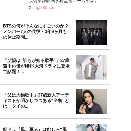
芸術学部映画学科監督コース卒業。
X：
@1895cu
BTSの何がそんなにすごいのか？
メンバー7人の兵役・3年9ヶ月も
の休止期間...
「父親は“誰もが知る歌手”」27歳
若手俳優がNHK大河ドラマに登場
で話題！...
「父は大物歌手」27歳新人アーテ
ィストが明かしつつある“全貌”と
は「タイの...
朝ドラ『風、薫る』はむしろ“風