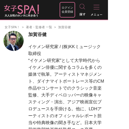
ログイン
会員登録
大人女性のホンネに向き合う
女子SPA！
著者・監修者 一覧
加賀谷健
加賀谷健
イケメン研究家 / (株)KKミュージック
取締役
“イケメン研究家”として大学時代から
イケメン俳優に関するコラムを多くの
媒体で執筆。アーティストマネジメン
ト、ダイナマイトボートレース等のCM
作品やコンサートでのクラシック音楽
監修、大手ディベロッパーの映像キャ
スティング・演出、アジア映画宣伝プ
ロデュースを手掛ける。他に、LDHア
ーティストのオフィシャルレポート担
当や特典映像の聞き手など。日本大学