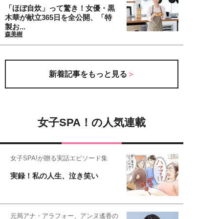
「ほぼ自炊」って驚き！女優・黒
木華が献立365日を全公開、「特
製お...
森美樹
新着記事をもっと見る
女子SPA！の人気連載
女子SPA!が贈る実話エピソード集
実録！私の人生、泣き笑い
元局アナ・アラフォー、アンヌ遙香の