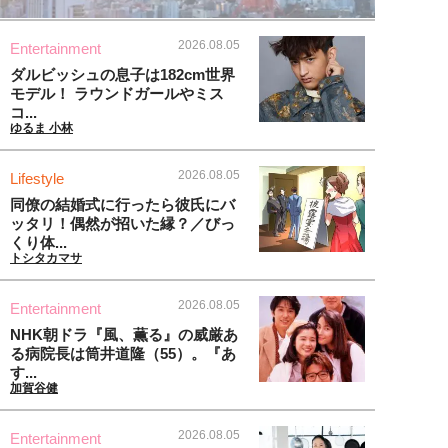
2026.08.05
Entertainment
ダルビッシュの息子は182cm世界
モデル！ ラウンドガールやミス
コ...
ゆるま 小林
2026.08.05
Lifestyle
同僚の結婚式に行ったら彼氏にバ
ッタリ！偶然が招いた縁？／びっ
くり体...
トシタカマサ
2026.08.05
Entertainment
NHK朝ドラ『風、薫る』の威厳あ
る病院長は筒井道隆（55）。『あ
す...
加賀谷健
2026.08.05
Entertainment