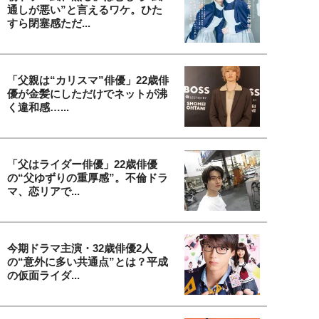
通しが悪い”と言えるワケ。ひた
すら閉塞感ただ...
「父親は“カリスマ”俳優」22歳俳
優が金髪にしただけでネットが沸
く違和感…...
「父はライダー俳優」22歳俳優
の“父ゆずりの重厚感”。不倫ドラ
マ、恋リアで...
今期ドラマ主演・32歳俳優2人
の“意外に多い共通点”とは？平成
の仮面ライダ...