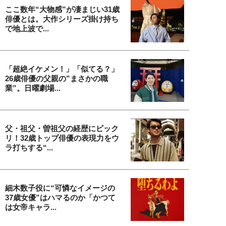
ここ数年“大物感”が凄まじい31歳
俳優とは。大作シリーズ掛け持ち
で地上波で...
「超絶イケメン！」「似てる？」
26歳俳優の父親の”まさかの職
業”。日曜劇場...
父・祖父・曽祖父の経歴にビック
リ！32歳トップ俳優の表現力をウ
ラ打ちする“...
細木数子役に“可憐なイメージの
37歳女優”はハマるのか「かつて
は女帝キャラ...