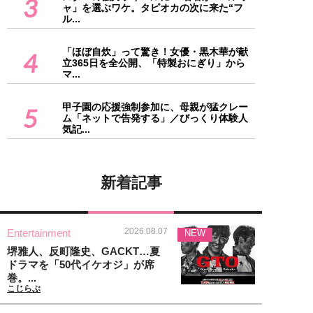
3
ャ」を選ぶワケ。タピオカの次に来た“フ
ル...
「ほぼ自炊」って驚き！女優・黒木華が献
4
立365日を全公開、「特製おにぎり」から
マ...
甲子園の応援強制参加に、母親が猛クレー
5
ム「ネットで告発する」／びっくり体験人
気記...
新着記事
2026.08.07
Entertainment
NEW
堺雅人、反町隆史、GACKT…夏
ドラマを「50代イケオジ」が席
巻。...
こじらぶ