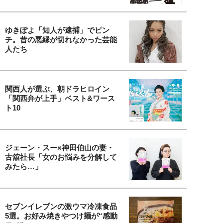
ゆきぽよ「知人が逮捕」でピン
チ。昔の悪縁が切れなかった芸能
人たち
関西人が選ぶ、朝ドラヒロイン
「関西弁が上手」ベスト&ワース
ト10
ジェーン・スー×神田伯山の妻・
古舘社長「女のお悩みを分解して
みたら…」
セブンイレブンの激ウマ冷凍食品
5選。お好み焼きやつけ麺が“感動