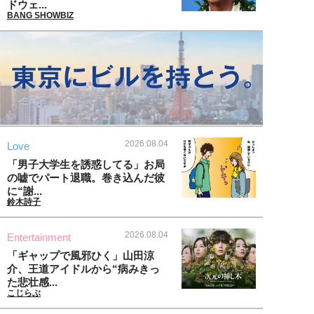
ドウェ...
BANG SHOWBIZ
2026.08.04
Love
「男子大学生を誘惑してる」お局
の嘘でパート退職。巻き込んだ彼
に“謝...
鈴木詩子
2026.08.04
Entertainment
「ギャップで風邪ひく」山田涼
介、王道アイドルから“病みきっ
た悲壮感...
こじらぶ