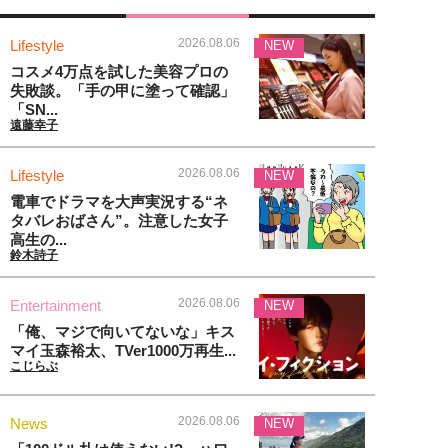
2026.08.06
Lifestyle
NEW
コスメ4万点を試した美容プロの
失敗談。「手の甲に塗って確認」
「SN...
遠藤幸子
2026.08.06
Lifestyle
NEW
電車でドラマを大声実況する“ネ
タバレおばさん”。注意した女子
高生の...
鈴木詩子
2026.08.06
Entertainment
NEW
「俺、マジで向いてないな」キス
マイ玉森裕太、TVer1000万再生...
こじらぶ
2026.08.06
News
NEW