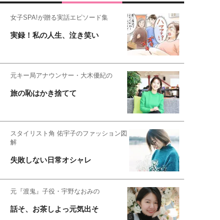
女子SPA!が贈る実話エピソード集
実録！私の人生、泣き笑い
元キー局アナウンサー・大木優紀の
旅の恥はかき捨てて
スタイリスト角 佑宇子のファッション図
解
失敗しない日常オシャレ
元『渡鬼』子役・宇野なおみの
話そ、お茶しよっ元気出そ