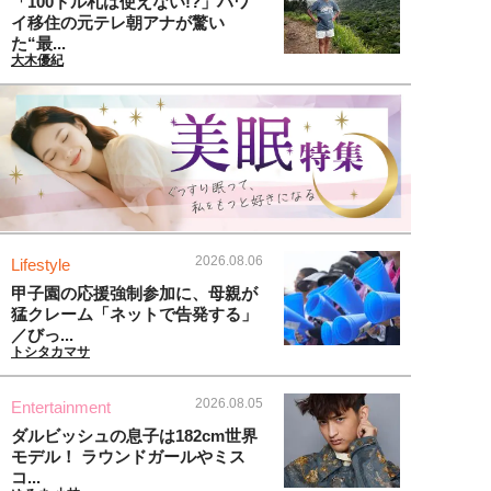
「100ドル札は使えない!?」ハワ
イ移住の元テレ朝アナが驚い
た“最...
大木優紀
2026.08.06
Lifestyle
甲子園の応援強制参加に、母親が
猛クレーム「ネットで告発する」
／びっ...
トシタカマサ
2026.08.05
Entertainment
ダルビッシュの息子は182cm世界
モデル！ ラウンドガールやミス
コ...