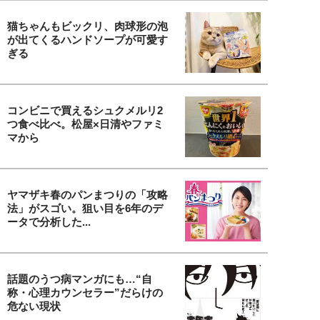
猫ちゃんもビックリ、肉球形の泡
が出てくるハンドソープが可愛す
ぎる
コンビニで買えるシュクメルリ2
つ食べ比べ。松屋×日清やファミ
マから
ヤマザキ春のパンまつりの「攻略
法」がスゴい。狙い目を6年のデ
ータで分析した...
話題のうつ病マンガにも…“自
称・心理カウンセラー”だらけの
危ない現状