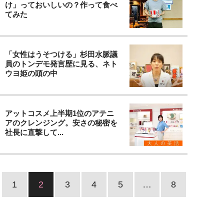
け」っておいしいの？作って食べ
てみた
「女性はうそつける」杉田水脈議
員のトンデモ発言歴に見る、ネト
ウヨ姫の頭の中
アットコスメ上半期1位のアテニ
アのクレンジング。安さの秘密を
社長に直撃して...
1
2
3
4
5
…
8