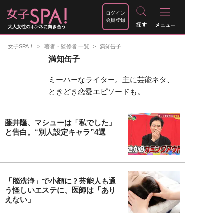
ログイン
会員登録
大人女性のホンネに向き合う
女子SPA！
著者・監修者 一覧
満知缶子
満知缶子
ミーハーなライター。主に芸能ネタ、
ときどき恋愛エピソードも。
藤井隆、マシューは「私でした」
と告白。“別人設定キャラ”4選
「脳洗浄」で小顔に？芸能人も通
う怪しいエステに、医師は「あり
えない」