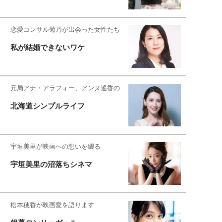
恋愛コンサル菊乃が出会った女性たち
私が結婚できないワケ
元局アナ・アラフォー、アンヌ遙香の
北海道シンプルライフ
宇垣美里が映画への想いを綴る
宇垣美里の沼落ちシネマ
松本穂香が映画愛を語ります