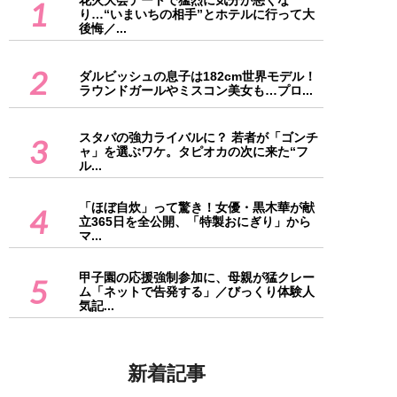
花火大会デートで猛烈に気分が悪くな
1
り…“いまいちの相手”とホテルに行って大
後悔／...
2
ダルビッシュの息子は182cm世界モデル！
ラウンドガールやミスコン美女も…プロ...
スタバの強力ライバルに？ 若者が「ゴンチ
3
ャ」を選ぶワケ。タピオカの次に来た“フ
ル...
「ほぼ自炊」って驚き！女優・黒木華が献
4
立365日を全公開、「特製おにぎり」から
マ...
甲子園の応援強制参加に、母親が猛クレー
5
ム「ネットで告発する」／びっくり体験人
気記...
新着記事