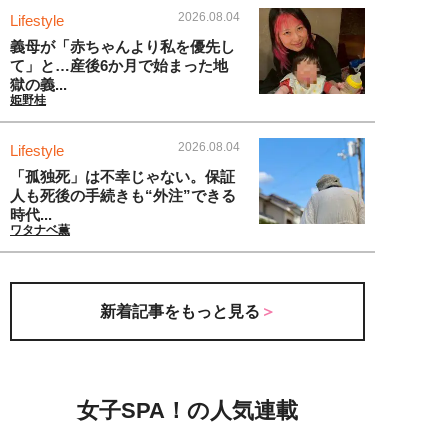
2026.08.04
Lifestyle
義母が「赤ちゃんより私を優先し
て」と…産後6か月で始まった地
獄の義...
姫野桂
2026.08.04
Lifestyle
「孤独死」は不幸じゃない。保証
人も死後の手続きも“外注”できる
時代...
ワタナベ薫
新着記事をもっと見る
女子SPA！の人気連載