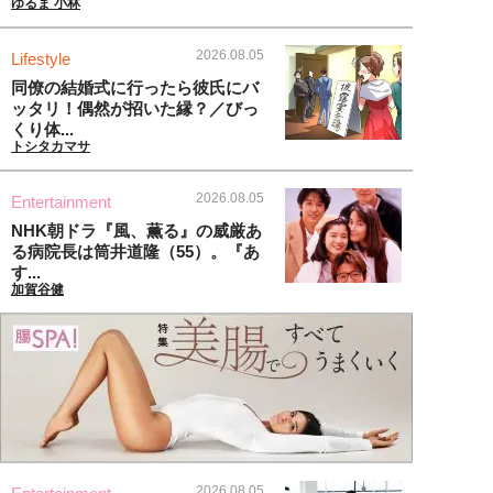
ゆるま 小林
2026.08.05
Lifestyle
同僚の結婚式に行ったら彼氏にバ
ッタリ！偶然が招いた縁？／びっ
くり体...
トシタカマサ
2026.08.05
Entertainment
NHK朝ドラ『風、薫る』の威厳あ
る病院長は筒井道隆（55）。『あ
す...
加賀谷健
2026.08.05