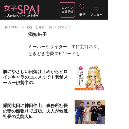
ログイン
会員登録
大人女性のホンネに向き合う
女子SPA！
著者・監修者 一覧
満知缶子
満知缶子
ミーハーなライター。主に芸能ネタ、
ときどき恋愛エピソードも。
肌にやさしい日焼け止めからヒロ
インキャラのコスメまで！老舗メ
ーカー伊勢半の...
爆問太田に神田伯山、事務所社長
の妻の頑張りで成功。夫人が敏腕
社長の芸能人5...