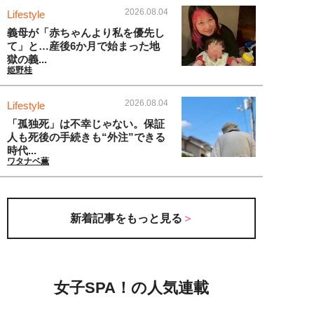
2026.08.04
Lifestyle
義母が「赤ちゃんより私を優先し
て」と…産後6か月で始まった地
獄の義...
姫野桂
2026.08.04
Lifestyle
「孤独死」は不幸じゃない。保証
人も死後の手続きも“外注”できる
時代...
ワタナベ薫
新着記事をもっと見る
女子SPA！の人気連載