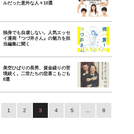
ルだった意外な人々10選
独身でも自虐しない。人気エッセ
イ漫画『つづ井さん』の魅力を担
当編集に聞く
美空ひばりの長男、資金繰りの苦
境続く。二世たちの悲喜こもごも
8選
1
2
3
4
5
…
8