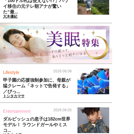
「100ドル札は使えない!?」ハワ
イ移住の元テレ朝アナが驚い
た“最...
大木優紀
2026.08.06
Lifestyle
甲子園の応援強制参加に、母親が
猛クレーム「ネットで告発する」
／びっ...
トシタカマサ
2026.08.05
Entertainment
ダルビッシュの息子は182cm世界
モデル！ ラウンドガールやミス
コ...