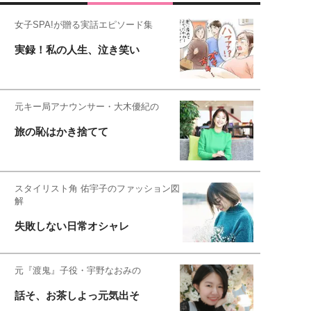
女子SPA!が贈る実話エピソード集
実録！私の人生、泣き笑い
元キー局アナウンサー・大木優紀の
旅の恥はかき捨てて
スタイリスト角 佑宇子のファッション図
解
失敗しない日常オシャレ
元『渡鬼』子役・宇野なおみの
話そ、お茶しよっ元気出そ