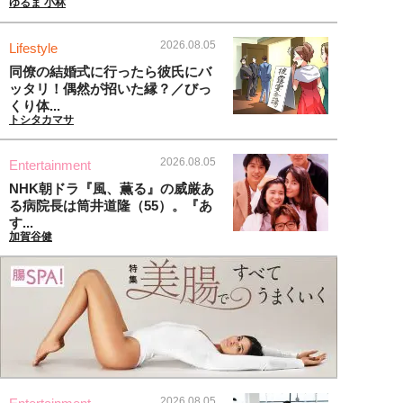
ゆるま 小林
2026.08.05
Lifestyle
同僚の結婚式に行ったら彼氏にバ
ッタリ！偶然が招いた縁？／びっ
くり体...
トシタカマサ
2026.08.05
Entertainment
NHK朝ドラ『風、薫る』の威厳あ
る病院長は筒井道隆（55）。『あ
す...
加賀谷健
2026.08.05