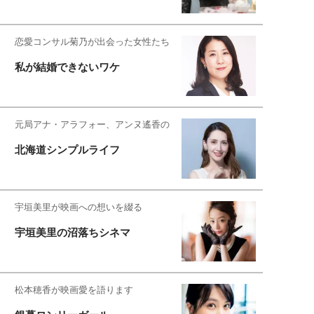
恋愛コンサル菊乃が出会った女性たち
私が結婚できないワケ
元局アナ・アラフォー、アンヌ遙香の
北海道シンプルライフ
宇垣美里が映画への想いを綴る
宇垣美里の沼落ちシネマ
松本穂香が映画愛を語ります