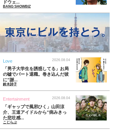
ドウェ...
BANG SHOWBIZ
2026.08.04
Love
「男子大学生を誘惑してる」お局
の嘘でパート退職。巻き込んだ彼
に“謝...
鈴木詩子
2026.08.04
Entertainment
「ギャップで風邪ひく」山田涼
介、王道アイドルから“病みきっ
た悲壮感...
こじらぶ