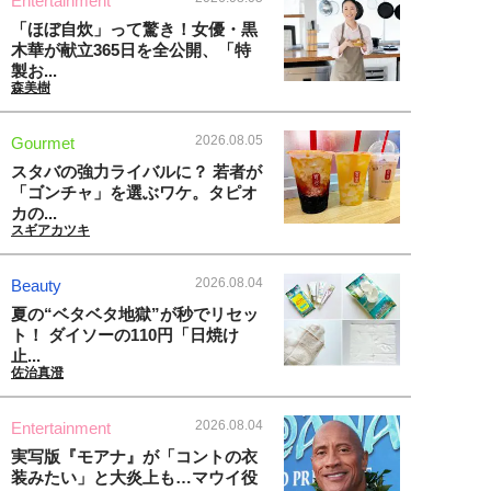
Entertainment
「ほぼ自炊」って驚き！女優・黒
木華が献立365日を全公開、「特
製お...
森美樹
2026.08.05
Gourmet
スタバの強力ライバルに？ 若者が
「ゴンチャ」を選ぶワケ。タピオ
カの...
スギアカツキ
2026.08.04
Beauty
夏の“ベタベタ地獄”が秒でリセッ
ト！ ダイソーの110円「日焼け
止...
佐治真澄
2026.08.04
Entertainment
実写版『モアナ』が「コントの衣
装みたい」と大炎上も…マウイ役