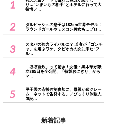
花火大会デートで猛烈に気分が悪くな
1
り…“いまいちの相手”とホテルに行って大
後悔／...
2
ダルビッシュの息子は182cm世界モデル！
ラウンドガールやミスコン美女も…プロ...
スタバの強力ライバルに？ 若者が「ゴンチ
3
ャ」を選ぶワケ。タピオカの次に来た“フ
ル...
「ほぼ自炊」って驚き！女優・黒木華が献
4
立365日を全公開、「特製おにぎり」から
マ...
甲子園の応援強制参加に、母親が猛クレー
5
ム「ネットで告発する」／びっくり体験人
気記...
新着記事