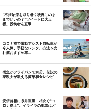
“不妊治療を取り巻く状況このま
までいいの？”ツイートに大反
響。投稿者を直撃
コロナ禍で電動アシスト自転車が
今人気。手軽なレンタル方法＆売
れ筋おすすめ車...
煮魚がフライパンで10分。伝説の
家政夫が教える簡単和食レシピ
安倍首相に糸井重里…相次ぐ“コ
ロナ炎上”。イライラの地雷はど