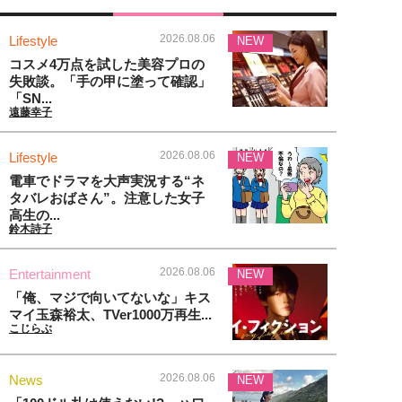
2026.08.06
Lifestyle
NEW
コスメ4万点を試した美容プロの
失敗談。「手の甲に塗って確認」
「SN...
遠藤幸子
2026.08.06
Lifestyle
NEW
電車でドラマを大声実況する“ネ
タバレおばさん”。注意した女子
高生の...
鈴木詩子
2026.08.06
Entertainment
NEW
「俺、マジで向いてないな」キス
マイ玉森裕太、TVer1000万再生...
こじらぶ
2026.08.06
News
NEW