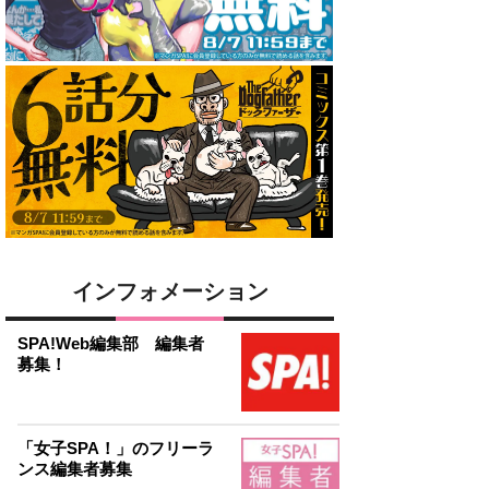
インフォメーション
SPA!Web編集部 編集者
募集！
「女子SPA！」のフリーラ
ンス編集者募集