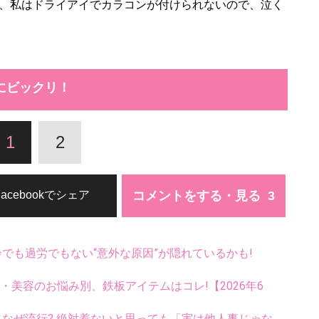
、私はドライアイでカラコンが付けられないので、泣く
にビックリ！
1
2
コメントをする・見る
Facebookでシェア
齢でも過労でもない“意外な原因”が隠れているかも!
康・美容のお悩み別、鉄板アイテムはコレ!【2026年6
ス、なぜ流行? 絶対着ないと思っても「実は他人事じゃな