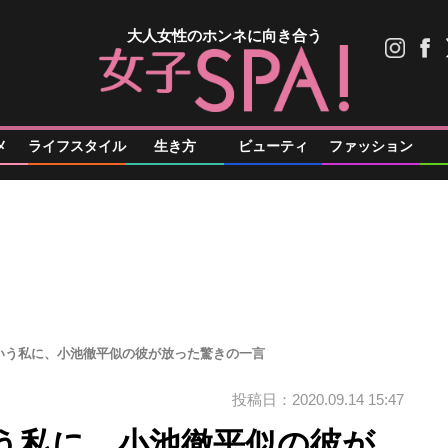
大人女性のホンネに向き合う
メ
ライフスタイル
生き方
ビューティ
ファッション
いう私に、小池徹平似の彼が放った驚きの一言
投稿日：2020.09.14 15:47
う私に、小池徹平似の彼が