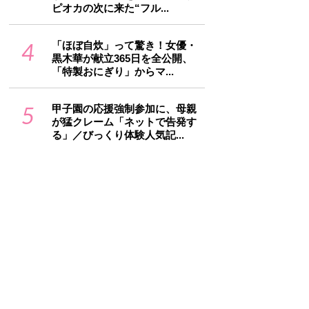
ピオカの次に来た“フル...
4
「ほぼ自炊」って驚き！女優・
黒木華が献立365日を全公開、
「特製おにぎり」からマ...
5
甲子園の応援強制参加に、母親
が猛クレーム「ネットで告発す
る」／びっくり体験人気記...