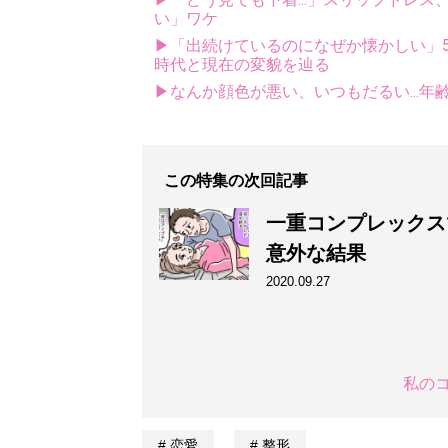
い」ワケ
▶「出続けているのになぜか懐かしい」5
時代と現在の変貌を辿る
▶なんか顔色が悪い、いつもだるい...年
この特集の次回記事
一重コンプレックス
意外な結果
2020.09.27
私の
恋愛
整形