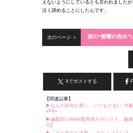
えないようにしているとも言われましたが
泣く諦めることにしたんです」
彼の“衝撃の告白”
次のページ
Xでポストする
【関連記事】
▶なんか顔色が悪い、いつもだるい...年
<PR>
▶編集部のiHerb愛用者がセレクト。健
月】
▶「どう見ても下着...」スリップドレ