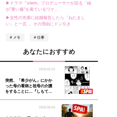
▶ドラマ『silent』プロデューサーが語る「紬
が“青い服”を着ているワケ」
▶女性の先輩に結婚報告したら「ねたまし
い」と一言...。その理由にドン引き
メモ
仕事
あなたにおすすめ
2026.03.23
突然、「希少がん」にかか
った母の看病と祖母の介護
をすることに…『しもて…
2026.06.03