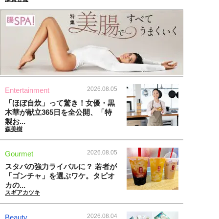
2026.08.05
Entertainment
「ほぼ自炊」って驚き！女優・黒
木華が献立365日を全公開、「特
製お...
森美樹
2026.08.05
Gourmet
スタバの強力ライバルに？ 若者が
「ゴンチャ」を選ぶワケ。タピオ
カの...
スギアカツキ
2026.08.04
Beauty