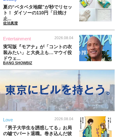
夏の“ベタベタ地獄”が秒でリセッ
ト！ ダイソーの110円「日焼け
止...
佐治真澄
2026.08.04
Entertainment
実写版『モアナ』が「コントの衣
装みたい」と大炎上も…マウイ役
ドウェ...
BANG SHOWBIZ
2026.08.04
Love
「男子大学生を誘惑してる」お局
の嘘でパート退職。巻き込んだ彼