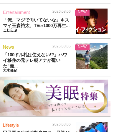
2026.08.06
Entertainment
NEW
「俺、マジで向いてないな」キス
マイ玉森裕太、TVer1000万再生...
こじらぶ
2026.08.06
News
NEW
「100ドル札は使えない!?」ハワ
イ移住の元テレ朝アナが驚い
た“最...
大木優紀
2026.08.06
Lifestyle