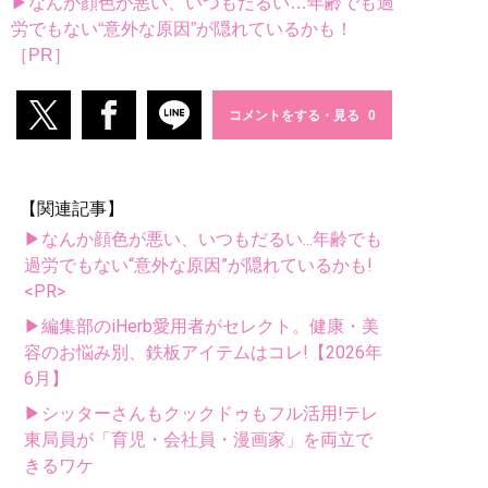
▶なんか顔色が悪い、いつもだるい…年齢でも過
労でもない“意外な原因”が隠れているかも！
［PR］
コメントをする・見る
【関連記事】
▶なんか顔色が悪い、いつもだるい...年齢でも
過労でもない“意外な原因”が隠れているかも!
<PR>
▶編集部のiHerb愛用者がセレクト。健康・美
容のお悩み別、鉄板アイテムはコレ!【2026年
6月】
▶シッターさんもクックドゥもフル活用!テレ
東局員が「育児・会社員・漫画家」を両立で
きるワケ