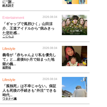
に“謝...
鈴木詩子
2026.08.04
Entertainment
「ギャップで風邪ひく」山田涼
介、王道アイドルから“病みきっ
た悲壮感...
こじらぶ
2026.08.04
Lifestyle
義母が「赤ちゃんより私を優先し
て」と…産後6か月で始まった地
獄の義...
姫野桂
2026.08.04
Lifestyle
「孤独死」は不幸じゃない。保証
人も死後の手続きも“外注”できる
時代...
ワタナベ薫