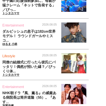
甲子園の応援強制参加に、母親が
猛クレーム「ネットで告発する」
／びっ...
トシタカマサ
2026.08.05
Entertainment
ダルビッシュの息子は182cm世界
モデル！ ラウンドガールやミス
コ...
ゆるま 小林
2026.08.05
Lifestyle
同僚の結婚式に行ったら彼氏にバ
ッタリ！偶然が招いた縁？／びっ
くり体...
トシタカマサ
2026.08.05
Entertainment
NHK朝ドラ『風、薫る』の威厳あ
る病院長は筒井道隆（55）。『あ
す...
加賀谷健