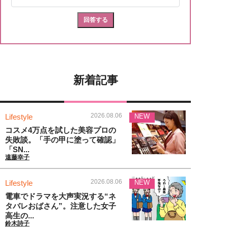
新着記事
2026.08.06
Lifestyle
NEW
コスメ4万点を試した美容プロの
失敗談。「手の甲に塗って確認」
「SN...
遠藤幸子
2026.08.06
Lifestyle
NEW
電車でドラマを大声実況する“ネ
タバレおばさん”。注意した女子
高生の...
鈴木詩子