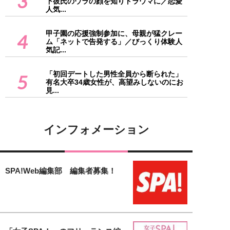
3
下彼氏のウラの顔を知りトラウマに／恋愛
人気...
甲子園の応援強制参加に、母親が猛クレー
4
ム「ネットで告発する」／びっくり体験人
気記...
「初回デートした男性全員から断られた」
5
有名大卒34歳女性が、高望みしないのにお
見...
インフォメーション
SPA!Web編集部 編集者募集！