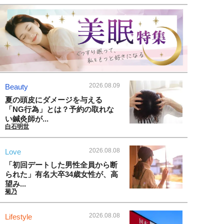
2026.08.09
Beauty
夏の頭皮にダメージを与える
「NG行為」とは？予約の取れな
い鍼灸師が...
白石明世
2026.08.08
Love
「初回デートした男性全員から断
られた」有名大卒34歳女性が、高
望み...
菊乃
2026.08.08
Lifestyle