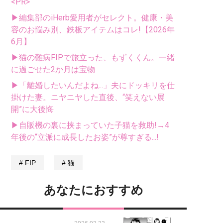
<PR>
▶編集部のiHerb愛用者がセレクト。健康・美
容のお悩み別、鉄板アイテムはコレ!【2026年
6月】
▶猫の難病FIPで旅立った、もずくくん。一緒
に過ごせた2か月は宝物
▶「離婚したいんだよね...」夫にドッキリを仕
掛けた妻。ニヤニヤした直後、“笑えない展
開”に大後悔
▶自販機の裏に挟まっていた子猫を救助!→4
年後の“立派に成長したお姿”が尊すぎる...!
FIP
猫
あなたにおすすめ