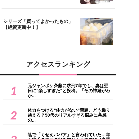
シリーズ「買ってよかったもの」
【絶賛更新中！】
アクセスランキング
元ジャンポケ斉藤に求刑7年でも、妻は翌
1
日に“楽しすぎた“と投稿。「その神経がわ
か...
体力をつける“体力がない”問題、どう乗り
2
越える？50代のリアルすぎる悩みに共感
の...
陰で「くせえババア」と言われていた…年