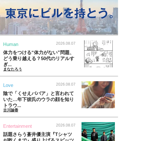
2026.08.07
Human
体力をつける“体力がない”問題、
どう乗り越える？50代のリアルす
ぎ...
まなたろう
2026.08.07
Love
陰で「くせえババア」と言われて
いた…年下彼氏のウラの顔を知り
トラウ...
古川諭香
2026.08.07
Entertainment
話題さらう蒼井優主演『Tシャツ
が乾くまで』盛り上げるスピッツ