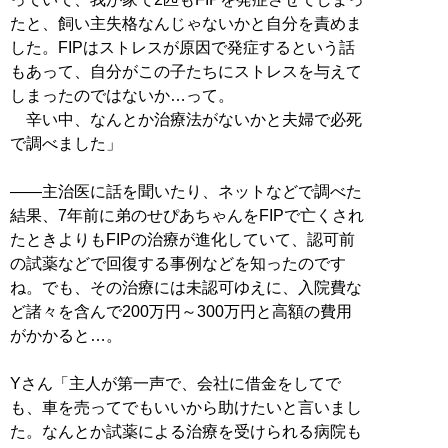
たと、飼い主失格なんじゃないかと自分を責めま
した。FIPはストレスが原因で発症するという話
もあって、自分がこの子たちにストレスを与えて
しまったのではないか…って。
辛い中、なんとか治療法がないかと夫婦で必死
で調べました」
――主治医に話を聞いたり、ネットなどで調べた
結果、7年前に弟のせぴあちゃんをFIPで亡くされ
たときよりもFIPの治療が進化していて、認可前
の試薬などで回復する事例などを知ったのです
ね。でも、その治療には未認可ゆえに、入院費な
ど諸々を含んで200万円～300万円と高額の費用
がかかると…。
Yさん「主人が第一声で、会社に借金をしてで
も、車を売ってでもいいから助けたいと言いまし
た。なんとか試薬による治療を受けられる病院も