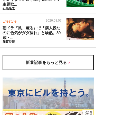
主題歌...
石黒隆之
2026.08.07
Lifestyle
朝ドラ『風、薫る』で「病人役な
のに色気がダダ漏れ」と騒然。39
歳・...
加賀谷健
新着記事をもっと見る