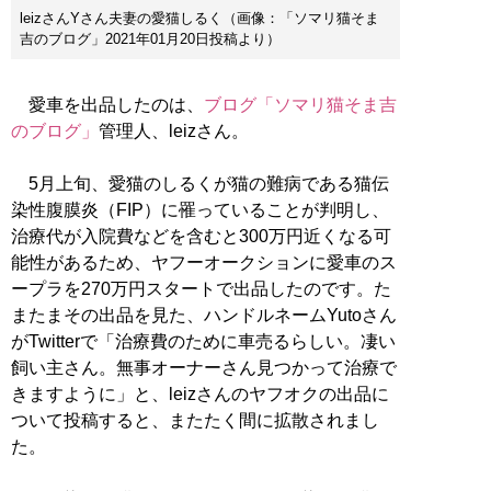
leizさんYさん夫妻の愛猫しるく（画像：「ソマリ猫そま
吉のブログ」2021年01月20日投稿より）
愛車を出品したのは、
ブログ「ソマリ猫そま吉
のブログ」
管理人、leizさん。
5月上旬、愛猫のしるくが猫の難病である猫伝
染性腹膜炎（FIP）に罹っていることが判明し、
治療代が入院費などを含むと300万円近くなる可
能性があるため、ヤフーオークションに愛車のス
ープラを270万円スタートで出品したのです。た
またまその出品を見た、ハンドルネームYutoさん
がTwitterで「治療費のために車売るらしい。凄い
飼い主さん。無事オーナーさん見つかって治療で
きますように」と、leizさんのヤフオクの出品に
ついて投稿すると、またたく間に拡散されまし
た。