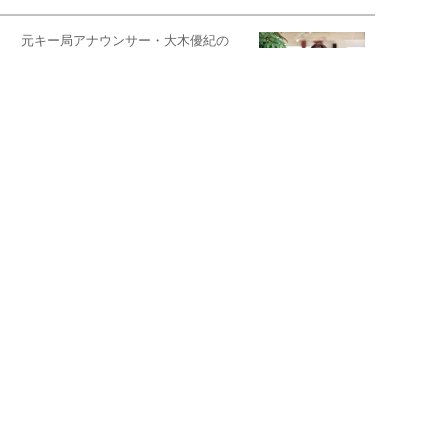
元キー局アナウンサー・大木優紀の
旅の恥はかき捨てて
スタイリスト角 佑宇子のファッション図
解
失敗しない日常オシャレ
元『渡鬼』子役・宇野なおみの
話そ、お茶しよっ元気出そ
宇垣美里が映画への想いを綴る
宇垣美里の沼落ちシネマ