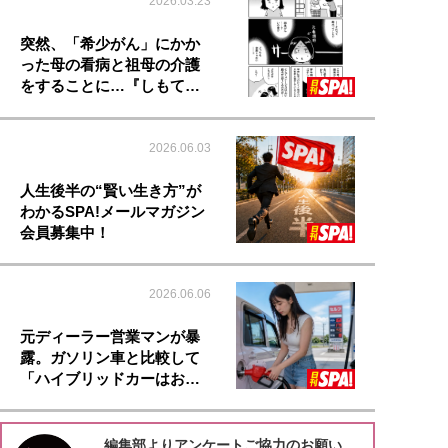
2026.03.23
突然、「希少がん」にかか
った母の看病と祖母の介護
をすることに…『しもて…
2026.06.03
人生後半の“賢い生き方”が
わかるSPA!メールマガジン
会員募集中！
2026.06.06
元ディーラー営業マンが暴
露。ガソリン車と比較して
「ハイブリッドカーはお…