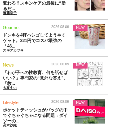
変わる？スキンケアの最後に“塗
るだ...
遠藤幸子
2026.08.09
Gourmet
NEW
ドンキを4軒ハシゴしてようやく
ゲット。321円でコスパ最強の
「46...
スギアカツキ
2026.08.09
News
NEW
「わが子への性教育、何を話せば
いい？」専門家の“意外な答え”。
「教...
大夏えい
2026.08.09
Lifestyle
NEW
ポケットティッシュがバッグの中
でぐちゃぐちゃになる問題→ダイ
ソーの...
高木沙織