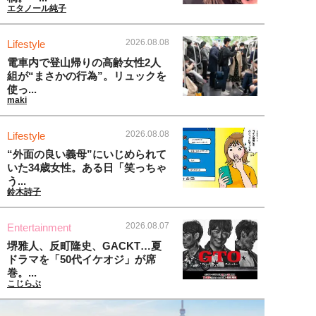
エタノール純子
2026.08.08
Lifestyle
電車内で登山帰りの高齢女性2人
組が“まさかの行為”。リュックを
使っ...
maki
2026.08.08
Lifestyle
“外面の良い義母”にいじめられて
いた34歳女性。ある日「笑っちゃ
う...
鈴木詩子
2026.08.07
Entertainment
堺雅人、反町隆史、GACKT…夏
ドラマを「50代イケオジ」が席
巻。...
こじらぶ