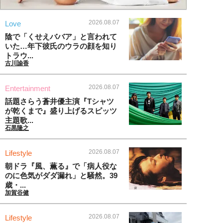
2026.08.07
Love
陰で「くせえババア」と言われて
いた…年下彼氏のウラの顔を知り
トラウ...
古川諭香
2026.08.07
Entertainment
話題さらう蒼井優主演『Tシャツ
が乾くまで』盛り上げるスピッツ
主題歌...
石黒隆之
2026.08.07
Lifestyle
朝ドラ『風、薫る』で「病人役な
のに色気がダダ漏れ」と騒然。39
歳・...
加賀谷健
2026.08.07
Lifestyle