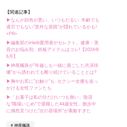
【関連記事】
▶なんか顔色が悪い、いつもだるい...年齢でも
過労でもない“意外な原因”が隠れているかも!
<PR>
▶編集部のiHerb愛用者がセレクト。健康・美
容のお悩み別、鉄板アイテムはコレ!【2026年
6月】
▶神尾楓珠が“年越しも一緒に過ごした共演俳
優”から誘われても断り続けていることとは?
▶胸やお尻に“お触り”も...セクシー女優を追っ
かける女性ファンたち
▶「お菓子は私の分だけいつも無い」陰湿
な“職場いじめ”で退職した44歳女性。散歩中
に偶然見つけた“次の居場所”が素敵すぎた
神尾楓珠