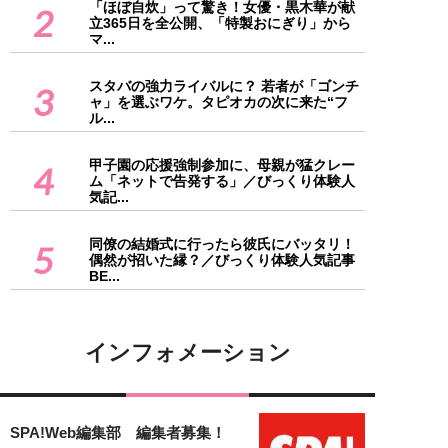
「ほぼ自炊」って驚き！女優・黒木華が献
2
立365日を全公開、「特製おにぎり」から
マ...
スタバの強力ライバルに？ 若者が「ゴンチ
3
ャ」を選ぶワケ。タピオカの次に来た“フ
ル...
甲子園の応援強制参加に、母親が猛クレー
4
ム「ネットで告発する」／びっくり体験人
気記...
同僚の結婚式に行ったら彼氏にバッタリ！
5
偶然が招いた縁？／びっくり体験人気記事
BE...
インフォメーション
SPA!Web編集部 編集者募集！