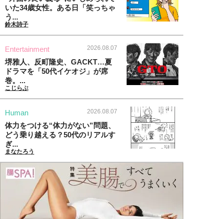
いた34歳女性。ある日「笑っちゃ
う...
鈴木詩子
2026.08.07
Entertainment
堺雅人、反町隆史、GACKT…夏
ドラマを「50代イケオジ」が席
巻。...
こじらぶ
2026.08.07
Human
体力をつける“体力がない”問題、
どう乗り越える？50代のリアルす
ぎ...
まなたろう