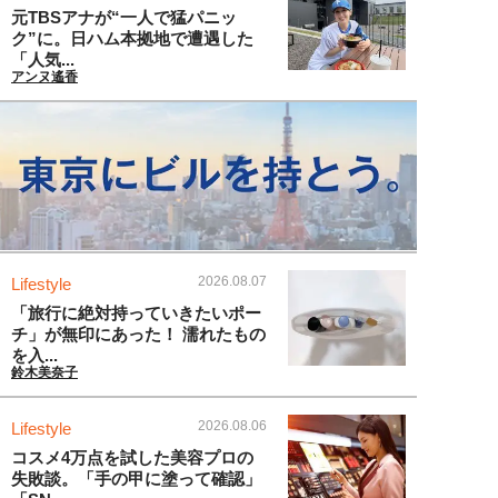
元TBSアナが“一人で猛パニッ
ク”に。日ハム本拠地で遭遇した
「人気...
アンヌ遙香
2026.08.07
Lifestyle
「旅行に絶対持っていきたいポー
チ」が無印にあった！ 濡れたもの
を入...
鈴木美奈子
2026.08.06
Lifestyle
コスメ4万点を試した美容プロの
失敗談。「手の甲に塗って確認」