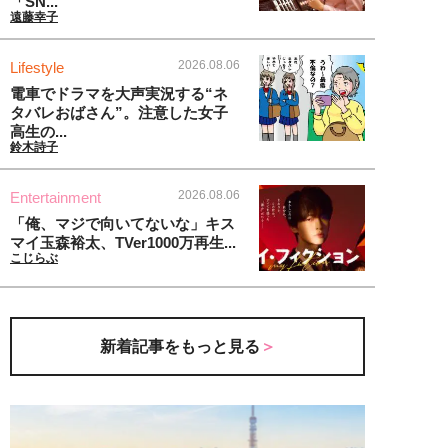
「SN...
遠藤幸子
2026.08.06
Lifestyle
電車でドラマを大声実況する“ネ
タバレおばさん”。注意した女子
高生の...
鈴木詩子
2026.08.06
Entertainment
「俺、マジで向いてないな」キス
マイ玉森裕太、TVer1000万再生...
こじらぶ
新着記事をもっと見る