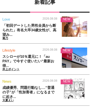
新着記事
2026.08.08
Love
NEW
「初回デートした男性全員から断
られた」有名大卒34歳女性が、高
望み...
菊乃
2026.08.08
Lifestyle
NEW
スシローが10％還元に！「au
PAY」で今すぐ使いたい“最新お
得...
井上ポイント
2026.08.08
News
NEW
成績優秀、問題行動なし…“普通
の子”が「性加害者」になるまで
に起き...
大夏えい