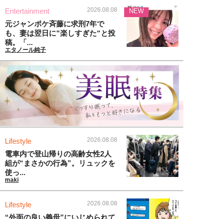
2026.08.08
Entertainment
NEW
元ジャンポケ斉藤に求刑7年で
も、妻は翌日に“楽しすぎた“と投
稿。「...
エタノール純子
2026.08.08
Lifestyle
電車内で登山帰りの高齢女性2人
組が“まさかの行為”。リュックを
使っ...
maki
2026.08.08
Lifestyle
“外面の良い義母”にいじめられて