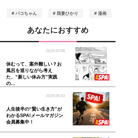
パコちゃん
我妻ひかり
漫画
あなたにおすすめ
2026.03.08
休むって、案外難しい？お
風呂を巡りながら考え
た、“新しい休み方”実践
の…
2026.06.03
人生後半の“賢い生き方”が
わかるSPA!メールマガジン
会員募集中！