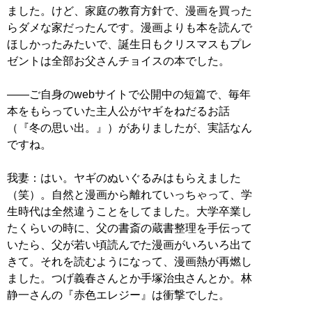
ました。けど、家庭の教育方針で、漫画を買った
らダメな家だったんです。漫画よりも本を読んで
ほしかったみたいで、誕生日もクリスマスもプレ
ゼントは全部お父さんチョイスの本でした。
――ご自身のwebサイトで公開中の短篇で、毎年
本をもらっていた主人公がヤギをねだるお話
（『冬の思い出。』）がありましたが、実話なん
ですね。
我妻：はい。ヤギのぬいぐるみはもらえました
（笑）。自然と漫画から離れていっちゃって、学
生時代は全然違うことをしてました。大学卒業し
たくらいの時に、父の書斎の蔵書整理を手伝って
いたら、父が若い頃読んでた漫画がいろいろ出て
きて。それを読むようになって、漫画熱が再燃し
ました。つげ義春さんとか手塚治虫さんとか。林
静一さんの『赤色エレジー』は衝撃でした。