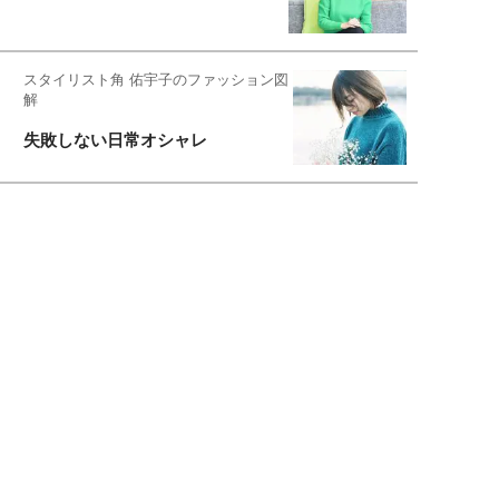
スタイリスト角 佑宇子のファッション図
解
失敗しない日常オシャレ
元『渡鬼』子役・宇野なおみの
話そ、お茶しよっ元気出そ
恋愛コンサル菊乃が出会った女性たち
私が結婚できないワケ
宇垣美里が映画への想いを綴る