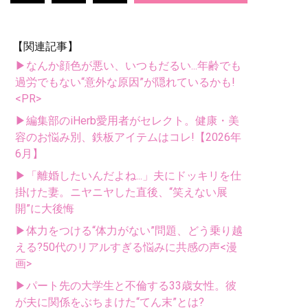
【関連記事】
▶なんか顔色が悪い、いつもだるい...年齢でも
過労でもない“意外な原因”が隠れているかも!
<PR>
▶編集部のiHerb愛用者がセレクト。健康・美
容のお悩み別、鉄板アイテムはコレ!【2026年
6月】
▶「離婚したいんだよね...」夫にドッキリを仕
掛けた妻。ニヤニヤした直後、“笑えない展
開”に大後悔
▶体力をつける“体力がない”問題、どう乗り越
える?50代のリアルすぎる悩みに共感の声<漫
画>
▶パート先の大学生と不倫する33歳女性。彼
が夫に関係をぶちまけた“てん末”とは?