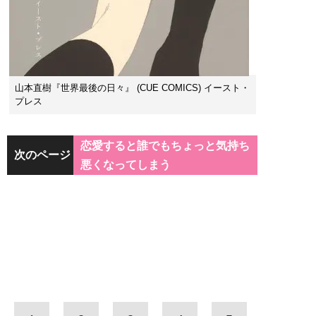
山本直樹『世界最後の日々』 (CUE COMICS) イースト・
プレス
恋愛すると誰でもちょっと気持ち
次のページ
悪くなってしまう