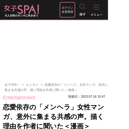
ログイン
会員登録
大人女性のホンネに向き合う
女子SPA！
エンタメ
恋愛依存の「メンヘラ」女性マンガ、意外に
集まる共感の声。描く理由を作者に聞いた＜漫画＞
Entertainment
投稿日：2023.07.16 15:47
恋愛依存の「メンヘラ」女性マン
ガ、意外に集まる共感の声。描く
理由を作者に聞いた＜漫画＞