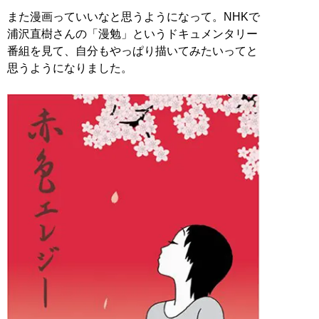
また漫画っていいなと思うようになって。NHKで
浦沢直樹さんの「漫勉」というドキュメンタリー
番組を見て、自分もやっぱり描いてみたいってと
思うようになりました。