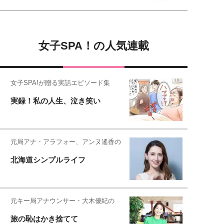
女子SPA！の人気連載
女子SPA!が贈る実話エピソード集
実録！私の人生、泣き笑い
元局アナ・アラフォー、アンヌ遙香の
北海道シンプルライフ
元キー局アナウンサー・大木優紀の
旅の恥はかき捨てて