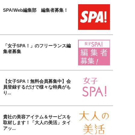
SPA!Web編集部 編集者募集！
「女子SPA！」のフリーランス編
集者募集
【女子SPA！無料会員募集中】会
員登録するだけで様々な特典がも
り...
貴社の美容アイテム＆サービスを
取材します！「大人の美活」タイ
アッ...