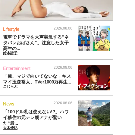
2026.08.06
Lifestyle
電車でドラマを大声実況する“ネ
タバレおばさん”。注意した女子
高生の...
鈴木詩子
2026.08.06
Entertainment
「俺、マジで向いてないな」キス
マイ玉森裕太、TVer1000万再生...
こじらぶ
2026.08.06
News
「100ドル札は使えない!?」ハワ
イ移住の元テレ朝アナが驚い
た“最...
大木優紀