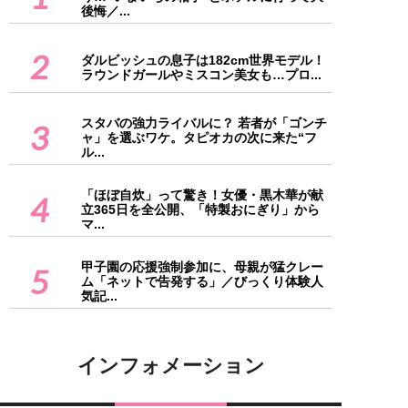
後悔／...
2
ダルビッシュの息子は182cm世界モデル！
ラウンドガールやミスコン美女も…プロ...
スタバの強力ライバルに？ 若者が「ゴンチ
3
ャ」を選ぶワケ。タピオカの次に来た“フ
ル...
「ほぼ自炊」って驚き！女優・黒木華が献
4
立365日を全公開、「特製おにぎり」から
マ...
甲子園の応援強制参加に、母親が猛クレー
5
ム「ネットで告発する」／びっくり体験人
気記...
インフォメーション