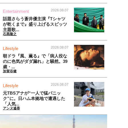
2026.08.07
Entertainment
話題さらう蒼井優主演『Tシャツ
が乾くまで』盛り上げるスピッツ
主題歌...
石黒隆之
2026.08.07
Lifestyle
朝ドラ『風、薫る』で「病人役な
のに色気がダダ漏れ」と騒然。39
歳・...
加賀谷健
2026.08.07
Lifestyle
元TBSアナが“一人で猛パニッ
ク”に。日ハム本拠地で遭遇した
「人気...
アンヌ遙香