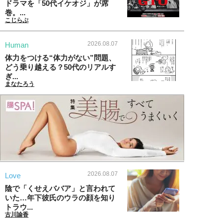
ドラマを「50代イケオジ」が席
巻。...
こじらぶ
2026.08.07
Human
体力をつける“体力がない”問題、
どう乗り越える？50代のリアルす
ぎ...
まなたろう
2026.08.07
Love
陰で「くせえババア」と言われて
いた…年下彼氏のウラの顔を知り
トラウ...
古川諭香