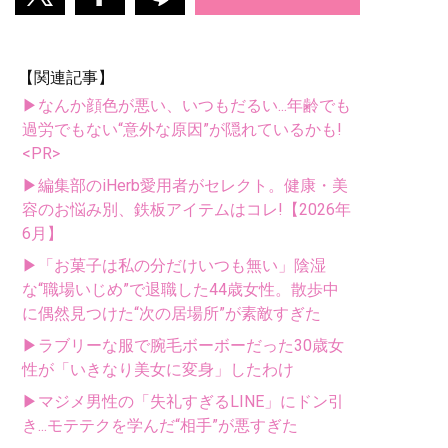
【関連記事】
▶なんか顔色が悪い、いつもだるい...年齢でも
過労でもない“意外な原因”が隠れているかも!
<PR>
▶編集部のiHerb愛用者がセレクト。健康・美
容のお悩み別、鉄板アイテムはコレ!【2026年
6月】
▶「お菓子は私の分だけいつも無い」陰湿
な“職場いじめ”で退職した44歳女性。散歩中
に偶然見つけた“次の居場所”が素敵すぎた
▶ラブリーな服で腕毛ボーボーだった30歳女
性が「いきなり美女に変身」したわけ
▶マジメ男性の「失礼すぎるLINE」にドン引
き...モテテクを学んだ“相手”が悪すぎた