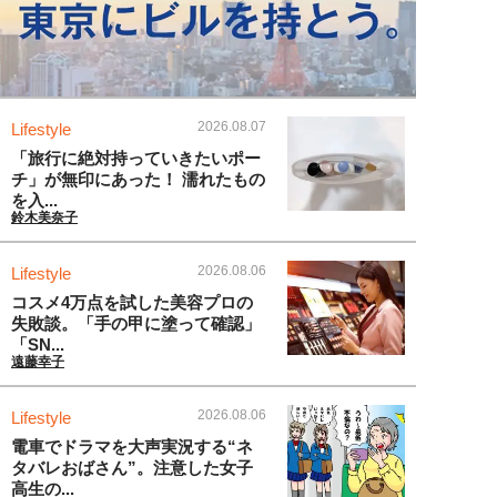
2026.08.07
Lifestyle
「旅行に絶対持っていきたいポー
チ」が無印にあった！ 濡れたもの
を入...
鈴木美奈子
2026.08.06
Lifestyle
コスメ4万点を試した美容プロの
失敗談。「手の甲に塗って確認」
「SN...
遠藤幸子
2026.08.06
Lifestyle
電車でドラマを大声実況する“ネ
タバレおばさん”。注意した女子
高生の...