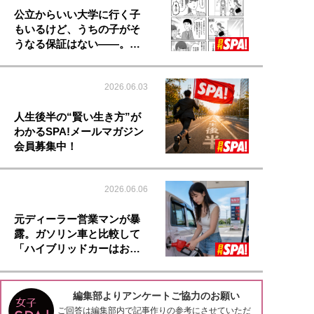
公立からいい大学に行く子
もいるけど、うちの子がそ
うなる保証はない――。…
2026.06.03
人生後半の“賢い生き方”が
わかるSPA!メールマガジン
会員募集中！
2026.06.06
元ディーラー営業マンが暴
露。ガソリン車と比較して
「ハイブリッドカーはお…