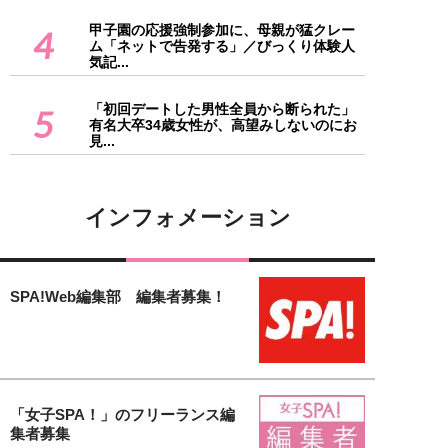
甲子園の応援強制参加に、母親が猛クレー
4
ム「ネットで告発する」／びっくり体験人
気記...
「初回デートした男性全員から断られた」
5
有名大卒34歳女性が、高望みしないのにお
見...
インフォメーション
SPA!Web編集部 編集者募集！
「女子SPA！」のフリーランス編
集者募集