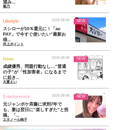
望み...
菊乃
2026.08.08
Lifestyle
NEW
スシローが10％還元に！「au
PAY」で今すぐ使いたい“最新お
得...
井上ポイント
2026.08.08
News
NEW
成績優秀、問題行動なし…“普通
の子”が「性加害者」になるまで
に起き...
大夏えい
2026.08.08
Entertainment
NEW
元ジャンポケ斉藤に求刑7年で
も、妻は翌日に“楽しすぎた“と投
稿。「...
エタノール純子