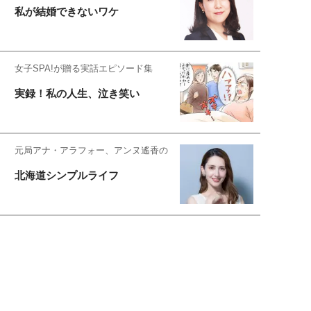
私が結婚できないワケ
女子SPA!が贈る実話エピソード集
実録！私の人生、泣き笑い
元局アナ・アラフォー、アンヌ遙香の
北海道シンプルライフ
元キー局アナウンサー・大木優紀の
旅の恥はかき捨てて