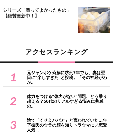
シリーズ「買ってよかったもの」
【絶賛更新中！】
アクセスランキング
元ジャンポケ斉藤に求刑7年でも、妻は翌
1
日に“楽しすぎた“と投稿。「その神経がわ
か...
体力をつける“体力がない”問題、どう乗り
2
越える？50代のリアルすぎる悩みに共感
の...
陰で「くせえババア」と言われていた…年
3
下彼氏のウラの顔を知りトラウマに／恋愛
人気...