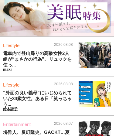
2026.08.08
Lifestyle
電車内で登山帰りの高齢女性2人
組が“まさかの行為”。リュックを
使っ...
maki
2026.08.08
Lifestyle
“外面の良い義母”にいじめられて
いた34歳女性。ある日「笑っちゃ
う...
鈴木詩子
2026.08.07
Entertainment
堺雅人、反町隆史、GACKT…夏