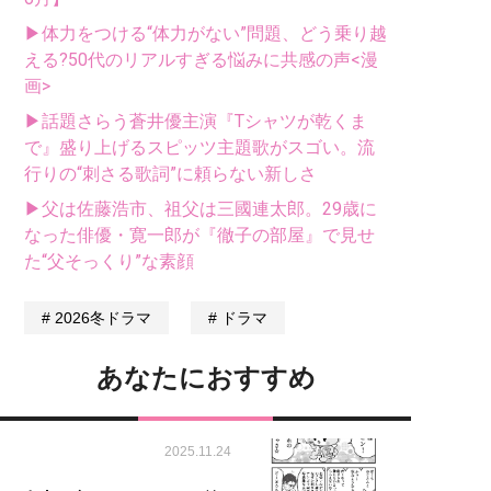
▶体力をつける“体力がない”問題、どう乗り越
える?50代のリアルすぎる悩みに共感の声<漫
画>
▶話題さらう蒼井優主演『Tシャツが乾くま
で』盛り上げるスピッツ主題歌がスゴい。流
行りの“刺さる歌詞”に頼らない新しさ
▶父は佐藤浩市、祖父は三國連太郎。29歳に
なった俳優・寛一郎が『徹子の部屋』で見せ
た“父そっくり”な素顔
2026冬ドラマ
ドラマ
あなたにおすすめ
2025.11.24