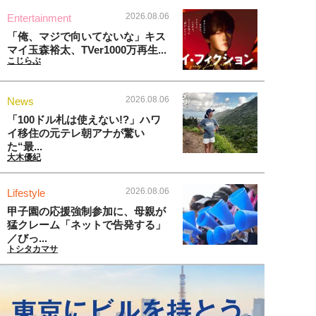
2026.08.06
Entertainment
「俺、マジで向いてないな」キス
マイ玉森裕太、TVer1000万再生...
こじらぶ
2026.08.06
News
「100ドル札は使えない!?」ハワ
イ移住の元テレ朝アナが驚い
た“最...
大木優紀
2026.08.06
Lifestyle
甲子園の応援強制参加に、母親が
猛クレーム「ネットで告発する」
／びっ...
トシタカマサ