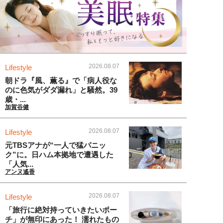
2026.08.07
Lifestyle
朝ドラ『風、薫る』で「病人役な
のに色気がダダ漏れ」と騒然。39
歳・...
加賀谷健
2026.08.07
Lifestyle
元TBSアナが“一人で猛パニッ
ク”に。日ハム本拠地で遭遇した
「人気...
アンヌ遙香
2026.08.07
Lifestyle
「旅行に絶対持っていきたいポー
チ」が無印にあった！ 濡れたもの