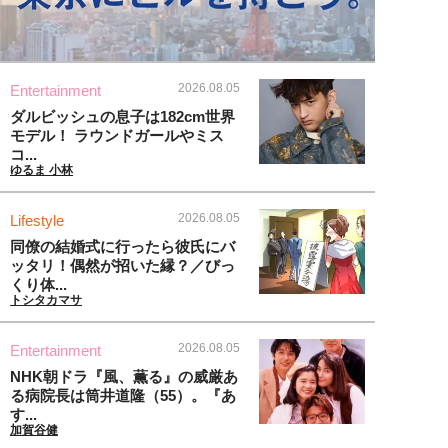
2026.08.05
Entertainment
ダルビッシュの息子は182cm世界
モデル！ ラウンドガールやミス
コ...
ゆるま 小林
2026.08.05
Lifestyle
同僚の結婚式に行ったら彼氏にバ
ッタリ！偶然が招いた縁？／びっ
くり体...
トシタカマサ
2026.08.05
Entertainment
NHK朝ドラ『風、薫る』の威厳あ
る病院長は筒井道隆（55）。『あ
す...
加賀谷健