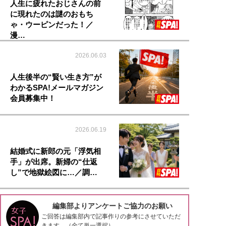
人生に疲れたおじさんの前
に現れたのは謎のおもち
ゃ・ウーピンだった！／
漫…
2026.06.03
人生後半の“賢い生き方”が
わかるSPA!メールマガジン
会員募集中！
2026.06.19
結婚式に新郎の元「浮気相
手」が出席。新婦の“仕返
し”で地獄絵図に…／調…