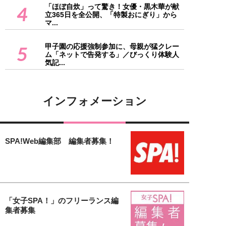
「ほぼ自炊」って驚き！女優・黒木華が献
4
立365日を全公開、「特製おにぎり」から
マ...
甲子園の応援強制参加に、母親が猛クレー
5
ム「ネットで告発する」／びっくり体験人
気記...
インフォメーション
SPA!Web編集部 編集者募集！
「女子SPA！」のフリーランス編
集者募集