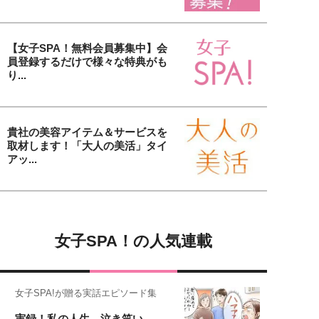
【女子SPA！無料会員募集中】会
員登録するだけで様々な特典がも
り...
貴社の美容アイテム＆サービスを
取材します！「大人の美活」タイ
アッ...
女子SPA！の人気連載
女子SPA!が贈る実話エピソード集
実録！私の人生、泣き笑い