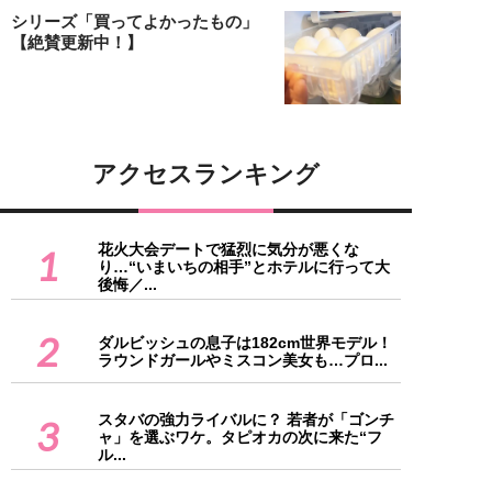
シリーズ「買ってよかったもの」
【絶賛更新中！】
アクセスランキング
花火大会デートで猛烈に気分が悪くな
1
り…“いまいちの相手”とホテルに行って大
後悔／...
2
ダルビッシュの息子は182cm世界モデル！
ラウンドガールやミスコン美女も…プロ...
スタバの強力ライバルに？ 若者が「ゴンチ
3
ャ」を選ぶワケ。タピオカの次に来た“フ
ル...