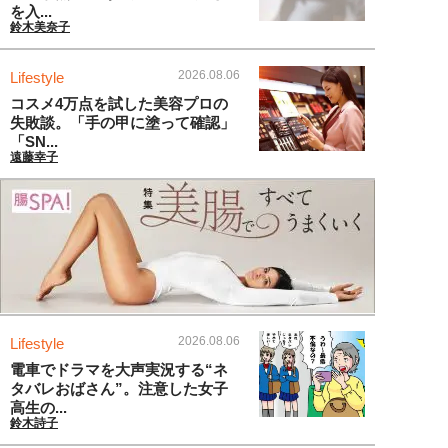
を入...
鈴木美奈子
2026.08.06
Lifestyle
コスメ4万点を試した美容プロの
失敗談。「手の甲に塗って確認」
「SN...
遠藤幸子
2026.08.06
Lifestyle
電車でドラマを大声実況する“ネ
タバレおばさん”。注意した女子
高生の...
鈴木詩子