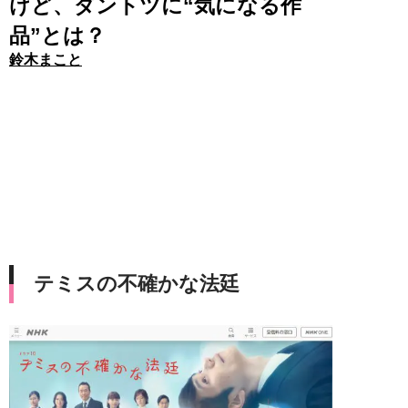
けど、ダントツに“気になる作
品”とは？
鈴木まこと
テミスの不確かな法廷