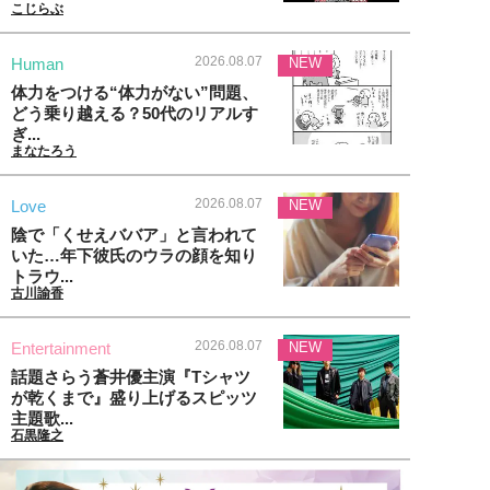
こじらぶ
2026.08.07
Human
NEW
体力をつける“体力がない”問題、
どう乗り越える？50代のリアルす
ぎ...
まなたろう
2026.08.07
Love
NEW
陰で「くせえババア」と言われて
いた…年下彼氏のウラの顔を知り
トラウ...
古川諭香
2026.08.07
Entertainment
NEW
話題さらう蒼井優主演『Tシャツ
が乾くまで』盛り上げるスピッツ
主題歌...
石黒隆之