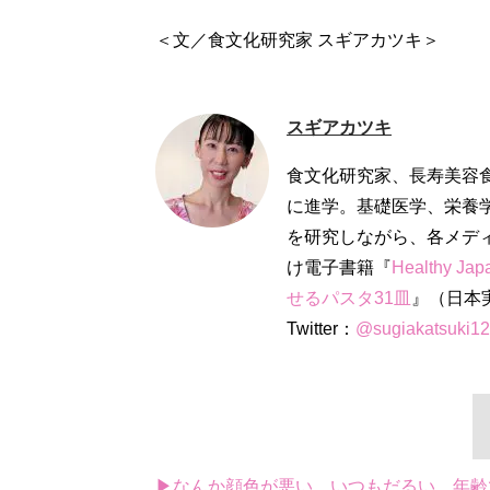
＜文／食文化研究家 スギアカツキ＞
スギアカツキ
食文化研究家、長寿美容
に進学。基礎医学、栄養
を研究しながら、各メデ
け電子書籍『
Healthy Ja
せるパスタ31皿
』（日本実
Twitter：
@sugiakatsuki12
▶なんか顔色が悪い、いつもだるい…年齢