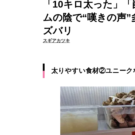
「10キロ太った」
ムの陰で“嘆きの声
ズバリ
スギアカツキ
太りやすい食材②ユニーク