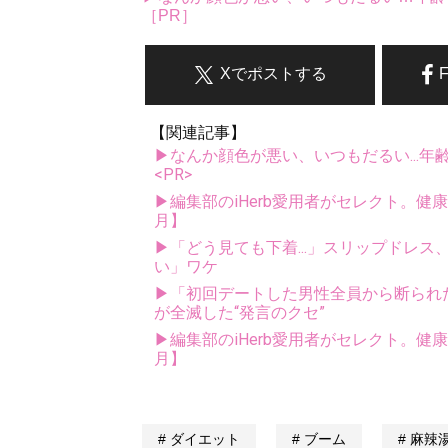
［PR］
Xでポストする
【関連記事】
▶なんか顔色が悪い、いつもだるい...年
<PR>
▶編集部のiHerb愛用者がセレクト。健
月】
▶「どう見ても下着...」スリップドレ
い」ワケ
▶「初回デートした男性全員から断られ
が全滅した“発言のクセ”
▶編集部のiHerb愛用者がセレクト。健
月】
ダイエット
ブーム
麻辣