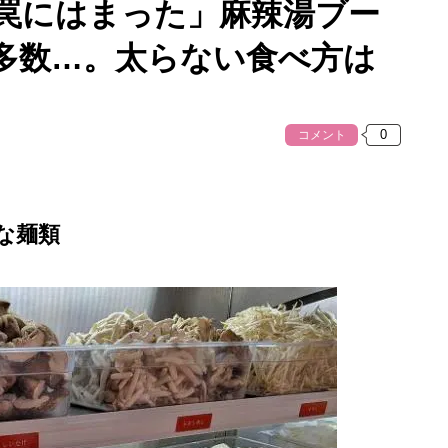
「罠にはまった」麻辣湯ブー
”多数…。太らない食べ方は
コメント
な麺類