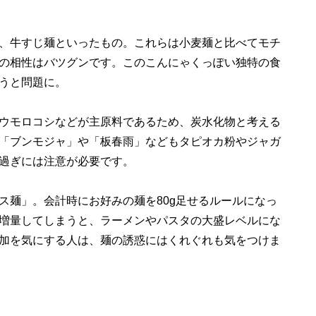
、牛すじ麺といったもの。これらは小麦麺と比べてモチ
の相性はバツグンです。このこんにゃくっぽい独特の食
うと問題に。
ウモロコシなどが主原料であるため、炭水化物と考える
「ブンモジャ」や「板春雨」などもタピオカ粉やジャガ
過ぎには注意が必要です。
麺」。会計時にお好みの麺を80g足せるルールになっ
増量してしまうと、ラーメンやパスタの大盛レベルにな
加を気にする人は、麺の誘惑にはくれぐれも気をつけま