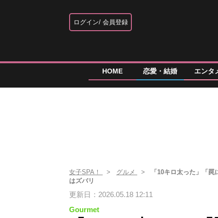
ログイン
会員登録
HOME
恋愛・結婚
エンタ
女子SPA！
グルメ
「10キロ太った」「罠
はズバリ
更新日：2026.05.18 12:11
Gourmet