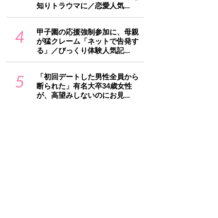
知りトラウマに／恋愛人気...
4
甲子園の応援強制参加に、母親
が猛クレーム「ネットで告発す
る」／びっくり体験人気記...
5
「初回デートした男性全員から
断られた」有名大卒34歳女性
が、高望みしないのにお見...