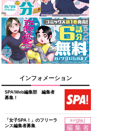
インフォメーション
SPA!Web編集部 編集者
募集！
「女子SPA！」のフリーラ
ンス編集者募集