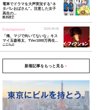
電車でドラマを大声実況する“ネ
タバレおばさん”。注意した女子
高生の...
鈴木詩子
2026.08.06
Entertainment
「俺、マジで向いてないな」キス
マイ玉森裕太、TVer1000万再生...
こじらぶ
新着記事をもっと見る