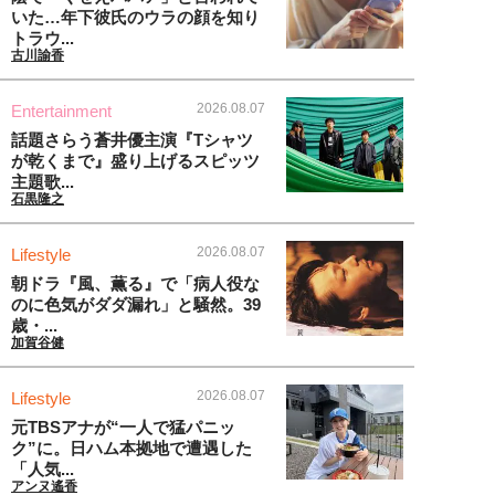
いた…年下彼氏のウラの顔を知り
トラウ...
古川諭香
2026.08.07
Entertainment
話題さらう蒼井優主演『Tシャツ
が乾くまで』盛り上げるスピッツ
主題歌...
石黒隆之
2026.08.07
Lifestyle
朝ドラ『風、薫る』で「病人役な
のに色気がダダ漏れ」と騒然。39
歳・...
加賀谷健
2026.08.07
Lifestyle
元TBSアナが“一人で猛パニッ
ク”に。日ハム本拠地で遭遇した
「人気...
アンヌ遙香