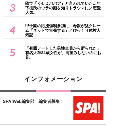
陰で「くせえババア」と言われていた…年
3
下彼氏のウラの顔を知りトラウマに／恋愛
人気...
甲子園の応援強制参加に、母親が猛クレー
4
ム「ネットで告発する」／びっくり体験人
気記...
「初回デートした男性全員から断られた」
5
有名大卒34歳女性が、高望みしないのにお
見...
インフォメーション
SPA!Web編集部 編集者募集！