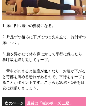
1. 床に四つ這いの姿勢になる。
2. 片足ずつ後ろに下げてつま先を立て、片肘ずつ
床につく。
3. 膝を浮かせて体を床に対して平行に保ったら、
鼻呼吸を繰り返してキープ。
背中が丸まると強度が低くなり、お腹が下がる
と背部を痛める恐れがあるので、平行をキープす
ることがポイントです。こちらも30秒～1分を目
安に頑張りましょう。
次のページ
最後は「板のポーズ 上級」