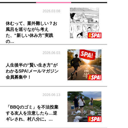
2026.03.08
休むって、案外難しい？お
風呂を巡りながら考え
た、“新しい休み方”実践
の…
2026.06.03
人生後半の“賢い生き方”が
わかるSPA!メールマガジン
会員募集中！
2026.06.13
「BBQのゴミ」を不法投棄
する友人を注意したら…逆
ギレされ、村八分に。…