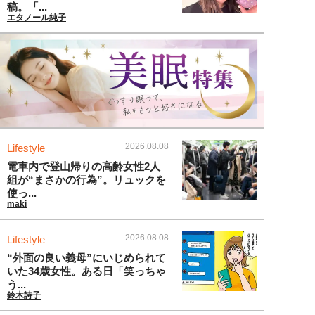
稿。「...
エタノール純子
2026.08.08
Lifestyle
電車内で登山帰りの高齢女性2人
組が“まさかの行為”。リュックを
使っ...
maki
2026.08.08
Lifestyle
“外面の良い義母”にいじめられて
いた34歳女性。ある日「笑っちゃ
う...
鈴木詩子