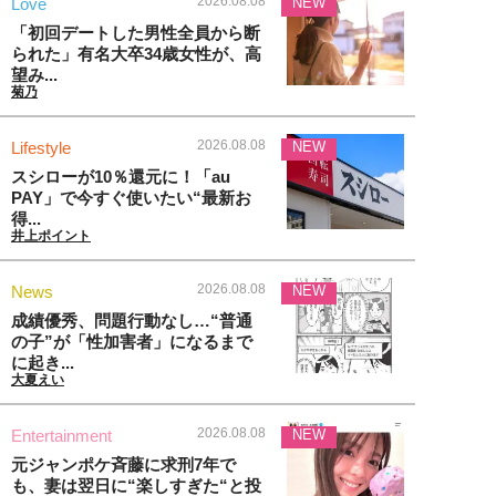
2026.08.08
Love
NEW
「初回デートした男性全員から断
られた」有名大卒34歳女性が、高
望み...
菊乃
2026.08.08
Lifestyle
NEW
スシローが10％還元に！「au
PAY」で今すぐ使いたい“最新お
得...
井上ポイント
2026.08.08
News
NEW
成績優秀、問題行動なし…“普通
の子”が「性加害者」になるまで
に起き...
大夏えい
2026.08.08
Entertainment
NEW
元ジャンポケ斉藤に求刑7年で
も、妻は翌日に“楽しすぎた“と投