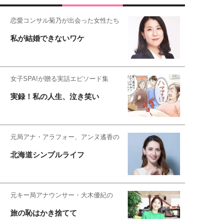
恋愛コンサル菊乃が出会った女性たち
私が結婚できないワケ
女子SPA!が贈る実話エピソード集
実録！私の人生、泣き笑い
元局アナ・アラフォー、アンヌ遙香の
北海道シンプルライフ
元キー局アナウンサー・大木優紀の
旅の恥はかき捨てて