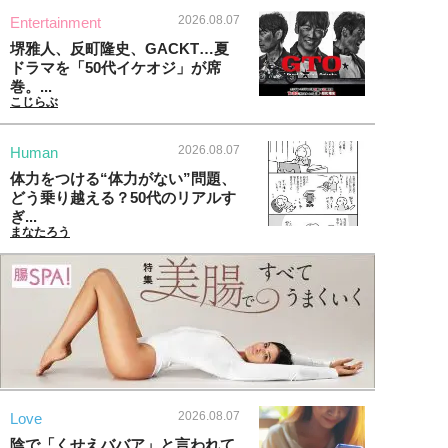
2026.08.07
Entertainment
堺雅人、反町隆史、GACKT…夏
ドラマを「50代イケオジ」が席
巻。...
こじらぶ
2026.08.07
Human
体力をつける“体力がない”問題、
どう乗り越える？50代のリアルす
ぎ...
まなたろう
2026.08.07
Love
陰で「くせえババア」と言われて