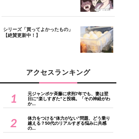
シリーズ「買ってよかったもの」
【絶賛更新中！】
アクセスランキング
元ジャンポケ斉藤に求刑7年でも、妻は翌
1
日に“楽しすぎた“と投稿。「その神経がわ
か...
体力をつける“体力がない”問題、どう乗り
2
越える？50代のリアルすぎる悩みに共感
の...