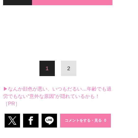
1
2
▶なんか顔色が悪い、いつもだるい…年齢でも過
労でもない“意外な原因”が隠れているかも！
［PR］
コメントをする・見る