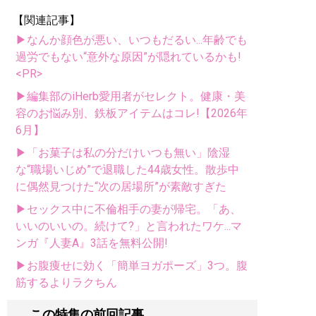
【関連記事】
▶なんか顔色が悪い、いつもだるい...年齢でも
過労でもない“意外な原因”が隠れているかも!
<PR>
▶編集部のiHerb愛用者がセレクト。健康・美
容のお悩み別、鉄板アイテムはコレ!【2026年
6月】
▶「お菓子は私の分だけいつも無い」陰湿
な“職場いじめ”で退職した44歳女性。散歩中
に偶然見つけた“次の居場所”が素敵すぎた
▶セックス中に不倫相手の妻が帰宅。「あ、
いいのいいの。続けて?」と言われたワケ...マ
ンガ『人妻A』3話を無料公開!
▶お腹痩せに効く「簡単ヨガポーズ」3つ。腹
筋するよりラクちん
この特集の前回記事