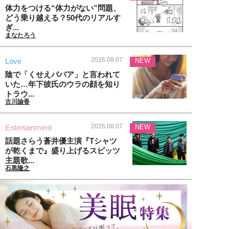
体力をつける“体力がない”問題、
どう乗り越える？50代のリアルす
ぎ...
まなたろう
2026.08.07
Love
NEW
陰で「くせえババア」と言われて
いた…年下彼氏のウラの顔を知り
トラウ...
古川諭香
2026.08.07
Entertainment
NEW
話題さらう蒼井優主演『Tシャツ
が乾くまで』盛り上げるスピッツ
主題歌...
石黒隆之