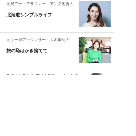
元局アナ・アラフォー、アンヌ遙香の
北海道シンプルライフ
元キー局アナウンサー・大木優紀の
旅の恥はかき捨てて
スタイリスト角 佑宇子のファッション図
解
失敗しない日常オシャレ
元『渡鬼』子役・宇野なおみの
話そ、お茶しよっ元気出そ