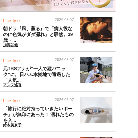
2026.08.07
Lifestyle
朝ドラ『風、薫る』で「病人役な
のに色気がダダ漏れ」と騒然。39
歳・...
加賀谷健
2026.08.07
Lifestyle
元TBSアナが“一人で猛パニッ
ク”に。日ハム本拠地で遭遇した
「人気...
アンヌ遙香
2026.08.07
Lifestyle
「旅行に絶対持っていきたいポー
チ」が無印にあった！ 濡れたもの
を入...
鈴木美奈子