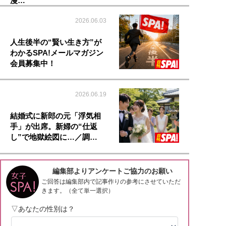
漫…
2026.06.03
人生後半の“賢い生き方”が
わかるSPA!メールマガジン
会員募集中！
2026.06.19
結婚式に新郎の元「浮気相
手」が出席。新婦の“仕返
し”で地獄絵図に…／調…