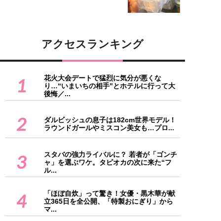
アクセスランキング
花火大会デートで猛烈に気分が悪くな
1
り…“いまいちの相手”とホテルに行って大
後悔／...
2
ダルビッシュの息子は182cm世界モデル！
ラウンドガールやミスコン美女も…プロ...
スタバの強力ライバルに？ 若者が「ゴンチ
3
ャ」を選ぶワケ。タピオカの次に来た“フ
ル...
「ほぼ自炊」って驚き！女優・黒木華が献
4
立365日を全公開、「特製おにぎり」から
マ...