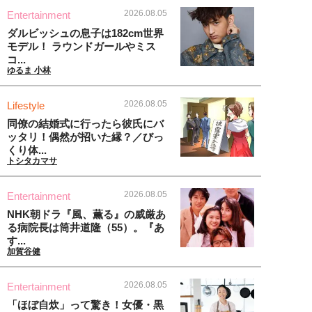
2026.08.05
Entertainment
ダルビッシュの息子は182cm世界
モデル！ ラウンドガールやミス
コ...
ゆるま 小林
2026.08.05
Lifestyle
同僚の結婚式に行ったら彼氏にバ
ッタリ！偶然が招いた縁？／びっ
くり体...
トシタカマサ
2026.08.05
Entertainment
NHK朝ドラ『風、薫る』の威厳あ
る病院長は筒井道隆（55）。『あ
す...
加賀谷健
2026.08.05
Entertainment
「ほぼ自炊」って驚き！女優・黒