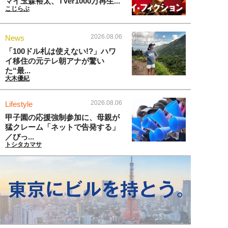
マイ玉森裕太、TVer1000万再生...
こじらぶ
2026.08.06
News
「100ドル札は使えない!?」ハワ
イ移住の元テレ朝アナが驚い
た“最...
大木優紀
2026.08.06
Lifestyle
甲子園の応援強制参加に、母親が
猛クレーム「ネットで告発する」
／びっ...
トシタカマサ