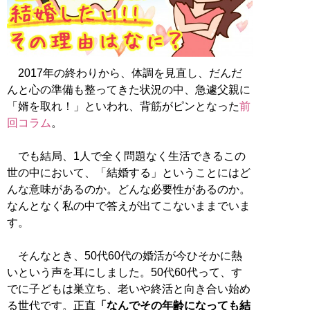
2017年の終わりから、体調を見直し、だんだ
んと心の準備も整ってきた状況の中、急遽父親に
「婿を取れ！」といわれ、背筋がピンとなった
前
回コラム
。
でも結局、1人で全く問題なく生活できるこの
世の中において、「結婚する」ということにはど
んな意味があるのか。どんな必要性があるのか。
なんとなく私の中で答えが出てこないままでいま
す。
そんなとき、50代60代の婚活が今ひそかに熱
いという声を耳にしました。50代60代って、す
でに子どもは巣立ち、老いや終活と向き合い始め
る世代です。正直
「なんでその年齢になっても結