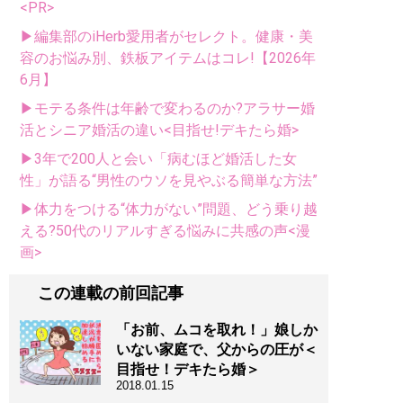
<PR>
▶編集部のiHerb愛用者がセレクト。健康・美
容のお悩み別、鉄板アイテムはコレ!【2026年
6月】
▶モテる条件は年齢で変わるのか?アラサー婚
活とシニア婚活の違い<目指せ!デキたら婚>
▶3年で200人と会い「病むほど婚活した女
性」が語る“男性のウソを見やぶる簡単な方法”
▶体力をつける“体力がない”問題、どう乗り越
える?50代のリアルすぎる悩みに共感の声<漫
画>
この連載の前回記事
「お前、ムコを取れ！」娘しか
いない家庭で、父からの圧が＜
目指せ！デキたら婚＞
2018.01.15