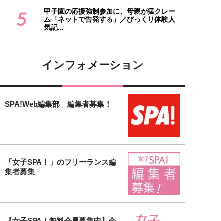
甲子園の応援強制参加に、母親が猛クレー
5
ム「ネットで告発する」／びっくり体験人
気記...
インフォメーション
SPA!Web編集部 編集者募集！
「女子SPA！」のフリーランス編
集者募集
【女子SPA！無料会員募集中】会