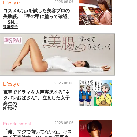
2026.08.06
Lifestyle
コスメ4万点を試した美容プロの
失敗談。「手の甲に塗って確認」
「SN...
遠藤幸子
2026.08.06
Lifestyle
電車でドラマを大声実況する“ネ
タバレおばさん”。注意した女子
高生の...
鈴木詩子
2026.08.06
Entertainment
「俺、マジで向いてないな」キス