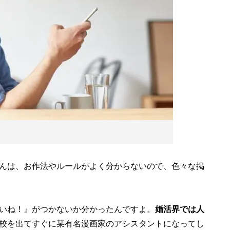
んは、お作法やルールがよく分からないので、色々な掲
いね！』がつかないか分かったんですよ。
婚活界では人
校を出てすぐに某有名漫画家のアシスタントになってし