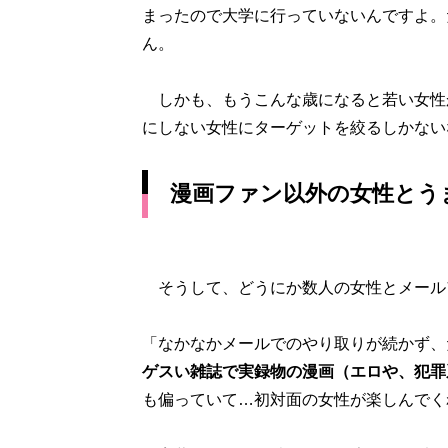
まったので大学に行っていないんですよ。
ん。
しかも、もうこんな歳になると若い女性
にしない女性にターゲットを絞るしかない
漫画ファン以外の女性とう
そうして、どうにか数人の女性とメール
「なかなかメールでのやり取りが続かず、
ゲスい雑誌で実録物の漫画（エロや、犯罪
も偏っていて…初対面の女性が楽しんでく