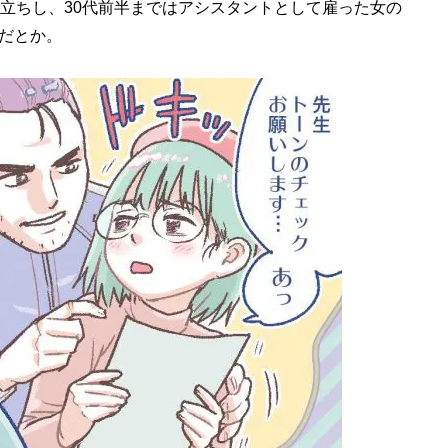
立ちし、30代前半まではアシスタントとして雇った女の
だとか。