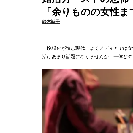
「余りものの女性ま
鈴木詩子
晩婚化が進む現代、よくメディアでは女
活はあまり話題になりませんが…一体どの