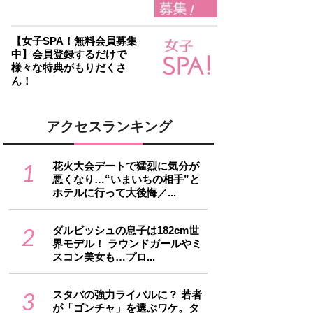
【女子SPA！無料会員募集
中】会員登録するだけで
様々な特典がもりだくさ
ん！
アクセスランキング
1
花火大会デートで猛烈に気分が
悪くなり…“いまいちの相手”と
ホテルに行って大後悔／...
2
ダルビッシュの息子は182cm世
界モデル！ ラウンドガールやミ
スコン美女も…プロ...
3
スタバの強力ライバルに？ 若者
が「ゴンチャ」を選ぶワケ。タ