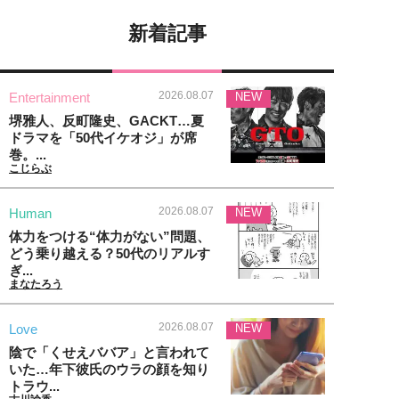
新着記事
2026.08.07
Entertainment
NEW
堺雅人、反町隆史、GACKT…夏
ドラマを「50代イケオジ」が席
巻。...
こじらぶ
2026.08.07
Human
NEW
体力をつける“体力がない”問題、
どう乗り越える？50代のリアルす
ぎ...
まなたろう
2026.08.07
Love
NEW
陰で「くせえババア」と言われて
いた…年下彼氏のウラの顔を知り
トラウ...