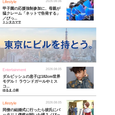
2026.08.06
Lifestyle
甲子園の応援強制参加に、母親が
猛クレーム「ネットで告発する」
／びっ...
トシタカマサ
2026.08.05
Entertainment
ダルビッシュの息子は182cm世界
モデル！ ラウンドガールやミス
コ...
ゆるま 小林
2026.08.05
Lifestyle
同僚の結婚式に行ったら彼氏にバ
ッタリ！偶然が招いた縁？／びっ