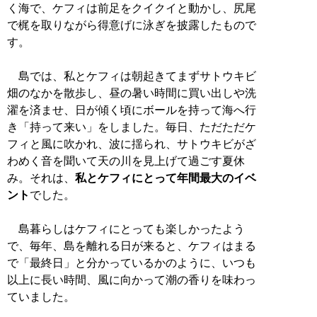
く海で、ケフィは前足をクイクイと動かし、尻尾
で梶を取りながら得意げに泳ぎを披露したもので
す。
島では、私とケフィは朝起きてまずサトウキビ
畑のなかを散歩し、昼の暑い時間に買い出しや洗
濯を済ませ、日が傾く頃にボールを持って海へ行
き「持って来い」をしました。毎日、ただただケ
フィと風に吹かれ、波に揺られ、サトウキビがざ
わめく音を聞いて天の川を見上げて過ごす夏休
み。それは、
私とケフィにとって年間最大のイベ
ント
でした。
島暮らしはケフィにとっても楽しかったよう
で、毎年、島を離れる日が来ると、ケフィはまる
で「最終日」と分かっているかのように、いつも
以上に長い時間、風に向かって潮の香りを味わっ
ていました。