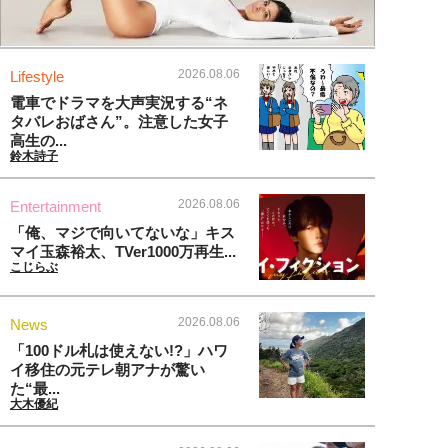
2026.08.06
Lifestyle
電車でドラマを大声実況する“ネ
タバレおばさん”。注意した女子
高生の...
鈴木詩子
2026.08.06
Entertainment
「俺、マジで向いてないな」キス
マイ玉森裕太、TVer1000万再生...
こじらぶ
2026.08.06
News
「100ドル札は使えない!?」ハワ
イ移住の元テレ朝アナが驚い
た“最...
大木優紀