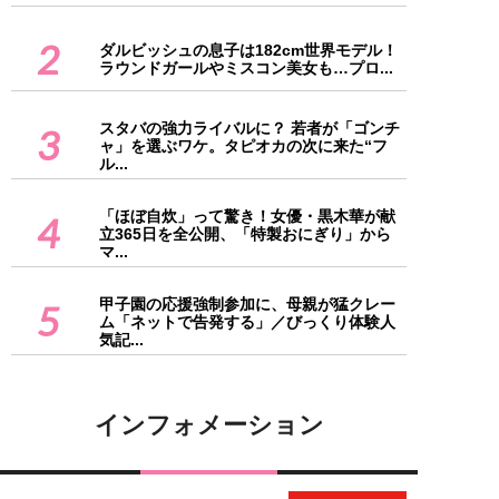
2
ダルビッシュの息子は182cm世界モデル！
ラウンドガールやミスコン美女も…プロ...
スタバの強力ライバルに？ 若者が「ゴンチ
3
ャ」を選ぶワケ。タピオカの次に来た“フ
ル...
「ほぼ自炊」って驚き！女優・黒木華が献
4
立365日を全公開、「特製おにぎり」から
マ...
甲子園の応援強制参加に、母親が猛クレー
5
ム「ネットで告発する」／びっくり体験人
気記...
インフォメーション