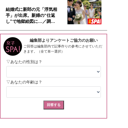
結婚式に新郎の元「浮気相
手」が出席。新婦の“仕返
し”で地獄絵図に…／調…