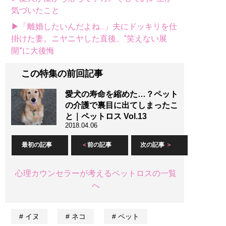
気づいたこと
▶「離婚したいんだよね...」夫にドッキリを仕
掛けた妻。ニヤニヤした直後、“笑えない展
開”に大後悔
この特集の前回記事
愛犬の寿命を縮めた…？ペット
の介護で裏目に出てしまったこ
と｜ペットロス Vol.13
2018.04.06
最初の記事
前の記事
次の記事
心理カウンセラーが考えるペットロスの一覧
へ
イヌ
ネコ
ペット