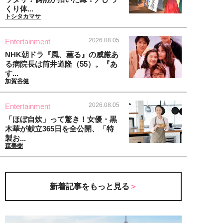
くり体...
トシタカマサ
2026.08.05
Entertainment
NHK朝ドラ『風、薫る』の威厳あ
る病院長は筒井道隆（55）。『あ
す...
加賀谷健
2026.08.05
Entertainment
「ほぼ自炊」って驚き！女優・黒
木華が献立365日を全公開、「特
製お...
森美樹
新着記事をもっと見る