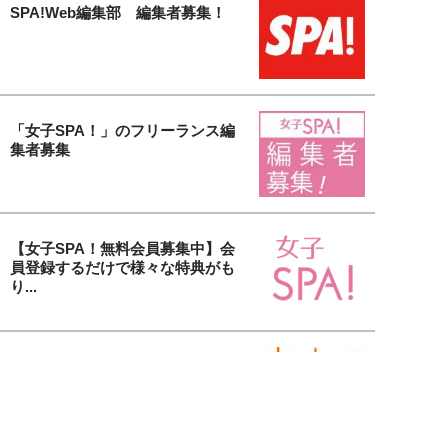
SPA!Web編集部 編集者募集！
「女子SPA！」のフリーランス編
集者募集
【女子SPA！無料会員募集中】会
員登録するだけで様々な特典がも
り...
貴社の美容アイテム＆サービスを
取材します！「大人の美活」タイ
アッ...