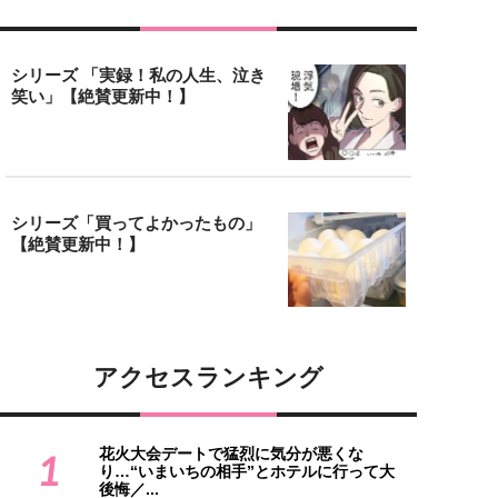
シリーズ 「実録！私の人生、泣き
笑い」【絶賛更新中！】
シリーズ「買ってよかったもの」
【絶賛更新中！】
アクセスランキング
花火大会デートで猛烈に気分が悪くな
1
り…“いまいちの相手”とホテルに行って大
後悔／...