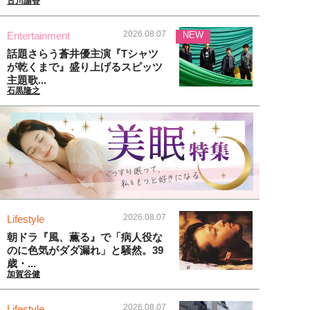
古川諭香
2026.08.07
Entertainment
NEW
話題さらう蒼井優主演『Tシャツ
が乾くまで』盛り上げるスピッツ
主題歌...
石黒隆之
2026.08.07
Lifestyle
朝ドラ『風、薫る』で「病人役な
のに色気がダダ漏れ」と騒然。39
歳・...
加賀谷健
2026.08.07
Lifestyle