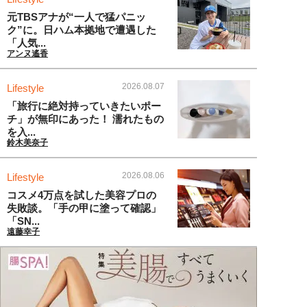
元TBSアナが“一人で猛パニッ
ク”に。日ハム本拠地で遭遇した
「人気...
アンヌ遙香
2026.08.07
Lifestyle
「旅行に絶対持っていきたいポー
チ」が無印にあった！ 濡れたもの
を入...
鈴木美奈子
2026.08.06
Lifestyle
コスメ4万点を試した美容プロの
失敗談。「手の甲に塗って確認」
「SN...
遠藤幸子