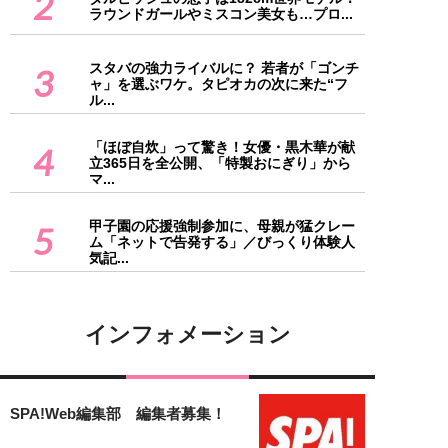
2
ラウンドガールやミスコン美女も…プロ...
スタバの強力ライバルに？ 若者が「ゴンチ
3
ャ」を選ぶワケ。タピオカの次に来た“フ
ル...
「ほぼ自炊」って驚き！女優・黒木華が献
4
立365日を全公開、「特製おにぎり」から
マ...
甲子園の応援強制参加に、母親が猛クレー
5
ム「ネットで告発する」／びっくり体験人
気記...
インフォメーション
SPA!Web編集部 編集者募集！