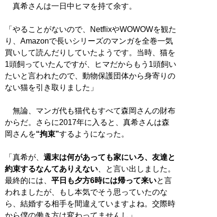
真希さんは一日中ヒマを持て余す。
「やることがないので、NetflixやWOWOWを観た
り、Amazonで長いシリーズのマンガを全巻一気
買いして読んだりしていたようです。当時、猫を
1頭飼っていたんですが、ヒマだからもう1頭飼い
たいと言われたので、動物保護団体から身寄りの
ない猫を引き取りました」
無論、マンガ代も猫代もすべて森岡さんの財布
からだ。さらに2017年に入ると、真希さんは森
岡さんを
“拘束”
するようになった。
「真希が、
週末は何があっても家にいろ、友達と
約束するなんてありえない
、と言い出しました。
最終的には、
平日も夕方6時には帰って来い
と言
われましたが、もし本気でそう思っていたのな
ら、結婚する相手を間違えていますよね。交際時
から僕の働き方は変わってませんし」