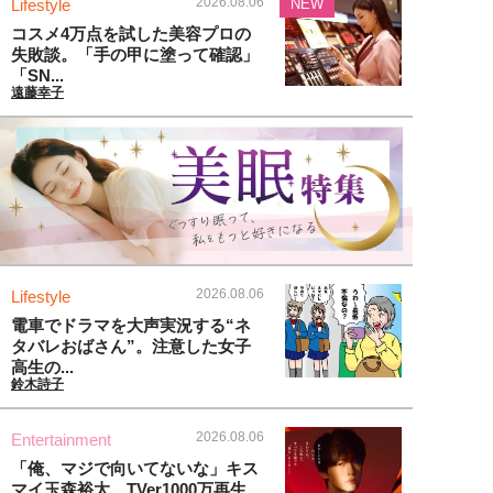
2026.08.06
Lifestyle
NEW
コスメ4万点を試した美容プロの
失敗談。「手の甲に塗って確認」
「SN...
遠藤幸子
2026.08.06
Lifestyle
電車でドラマを大声実況する“ネ
タバレおばさん”。注意した女子
高生の...
鈴木詩子
2026.08.06
Entertainment
「俺、マジで向いてないな」キス
マイ玉森裕太、TVer1000万再生...