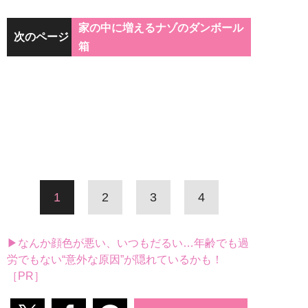
家の中に増えるナゾのダンボール
次のページ
箱
1
2
3
4
▶なんか顔色が悪い、いつもだるい…年齢でも過
労でもない“意外な原因”が隠れているかも！
［PR］