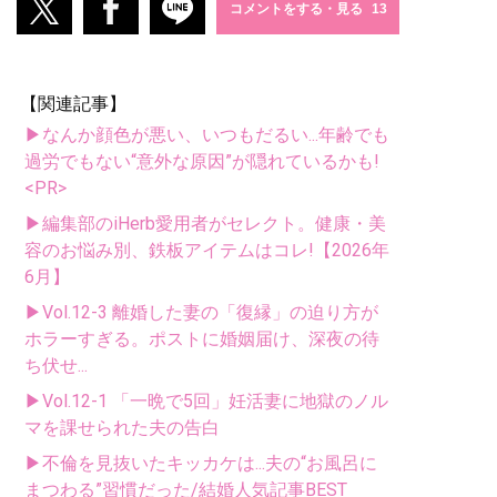
コメントをする・見る
【関連記事】
▶なんか顔色が悪い、いつもだるい...年齢でも
過労でもない“意外な原因”が隠れているかも!
<PR>
▶編集部のiHerb愛用者がセレクト。健康・美
容のお悩み別、鉄板アイテムはコレ!【2026年
6月】
▶Vol.12-3 離婚した妻の「復縁」の迫り方が
ホラーすぎる。ポストに婚姻届け、深夜の待
ち伏せ...
▶Vol.12-1 「一晩で5回」妊活妻に地獄のノル
マを課せられた夫の告白
▶不倫を見抜いたキッカケは...夫の“お風呂に
まつわる”習慣だった/結婚人気記事BEST