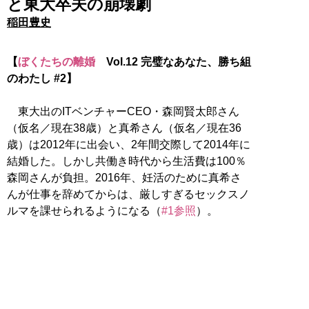
と東大卒夫の崩壊劇
稲田豊史
【
ぼくたちの離婚
Vol.12 完璧なあなた、勝ち組
のわたし #2】
東大出のITベンチャーCEO・森岡賢太郎さん
（仮名／現在38歳）と真希さん（仮名／現在36
歳）は2012年に出会い、2年間交際して2014年に
結婚した。しかし共働き時代から生活費は100％
森岡さんが負担。2016年、妊活のために真希さ
んが仕事を辞めてからは、厳しすぎるセックスノ
ルマを課せられるようになる（
#1参照
）。