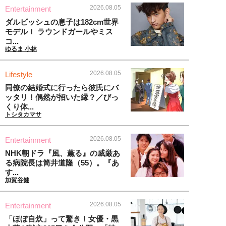
2026.08.05
Entertainment
ダルビッシュの息子は182cm世界
モデル！ ラウンドガールやミス
コ...
ゆるま 小林
2026.08.05
Lifestyle
同僚の結婚式に行ったら彼氏にバ
ッタリ！偶然が招いた縁？／びっ
くり体...
トシタカマサ
2026.08.05
Entertainment
NHK朝ドラ『風、薫る』の威厳あ
る病院長は筒井道隆（55）。『あ
す...
加賀谷健
2026.08.05
Entertainment
「ほぼ自炊」って驚き！女優・黒