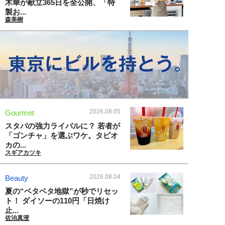
木華が献立365日を全公開、「特
製お...
森美樹
2026.08.05
Gourmet
スタバの強力ライバルに？ 若者が
「ゴンチャ」を選ぶワケ。タピオ
カの...
スギアカツキ
2026.08.04
Beauty
夏の“ベタベタ地獄”が秒でリセッ
ト！ ダイソーの110円「日焼け
止...
佐治真澄