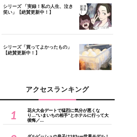
シリーズ 「実録！私の人生、泣き
笑い」【絶賛更新中！】
シリーズ「買ってよかったもの」
【絶賛更新中！】
アクセスランキング
花火大会デートで猛烈に気分が悪くな
1
り…“いまいちの相手”とホテルに行って大
後悔／...
ダルビッシュの息子は182cm世界モデル！