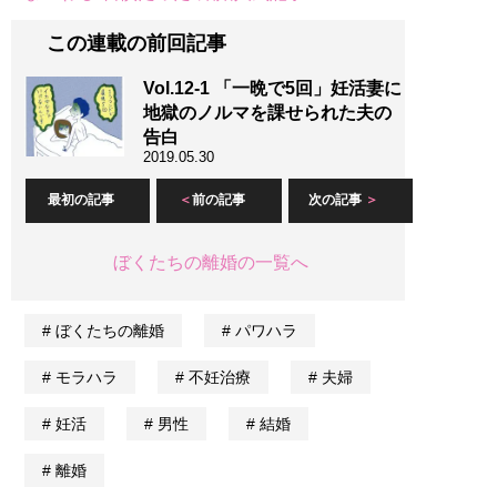
この連載の前回記事
Vol.12-1 「一晩で5回」妊活妻に
地獄のノルマを課せられた夫の
告白
2019.05.30
最初の記事
前の記事
次の記事
ぼくたちの離婚の一覧へ
ぼくたちの離婚
パワハラ
モラハラ
不妊治療
夫婦
妊活
男性
結婚
離婚