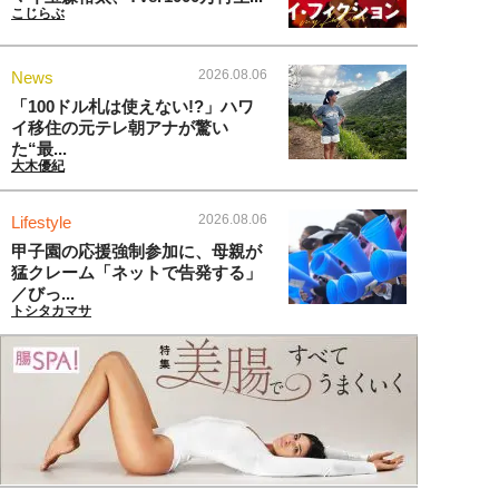
こじらぶ
2026.08.06
News
「100ドル札は使えない!?」ハワ
イ移住の元テレ朝アナが驚い
た“最...
大木優紀
2026.08.06
Lifestyle
甲子園の応援強制参加に、母親が
猛クレーム「ネットで告発する」
／びっ...
トシタカマサ