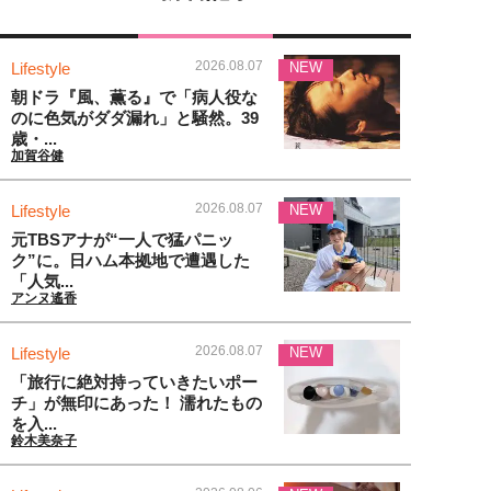
2026.08.07
Lifestyle
NEW
朝ドラ『風、薫る』で「病人役な
のに色気がダダ漏れ」と騒然。39
歳・...
加賀谷健
2026.08.07
Lifestyle
NEW
元TBSアナが“一人で猛パニッ
ク”に。日ハム本拠地で遭遇した
「人気...
アンヌ遙香
2026.08.07
Lifestyle
NEW
「旅行に絶対持っていきたいポー
チ」が無印にあった！ 濡れたもの
を入...
鈴木美奈子