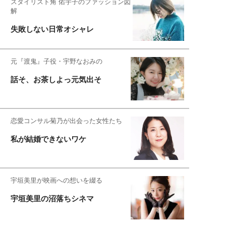
スタイリスト角 佑宇子のファッション図
解
失敗しない日常オシャレ
元『渡鬼』子役・宇野なおみの
話そ、お茶しよっ元気出そ
恋愛コンサル菊乃が出会った女性たち
私が結婚できないワケ
宇垣美里が映画への想いを綴る
宇垣美里の沼落ちシネマ