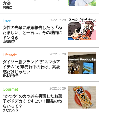
方法
関由佳
2022.06.29
Love
女性の先輩に結婚報告したら「ね
たましい」と一言…。その理由に
ドン引き
山﨑穂花
2022.06.29
Lifestyle
ダイソー新ブランドで“スマホア
イテム”が爆売れ中のわけ。高級
感だけじゃない
鈴木美奈子
2022.06.29
Gourmet
“かつや”のカツ丼を再現したお菓
子がドデカくてすごい！開発のね
らいって？
まなたろう