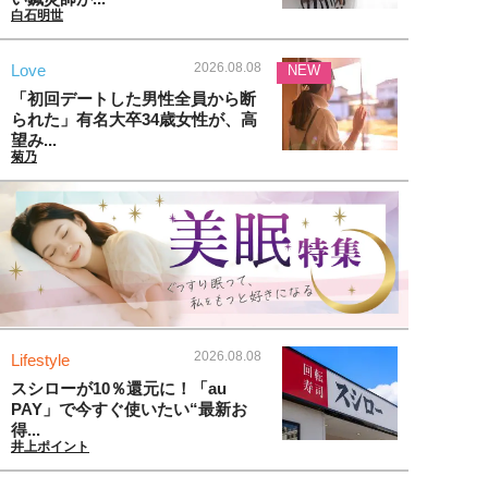
白石明世
2026.08.08
Love
NEW
「初回デートした男性全員から断
られた」有名大卒34歳女性が、高
望み...
菊乃
2026.08.08
Lifestyle
スシローが10％還元に！「au
PAY」で今すぐ使いたい“最新お
得...
井上ポイント