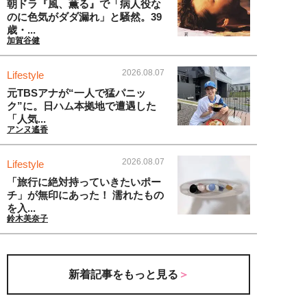
朝ドラ『風、薫る』で「病人役な
のに色気がダダ漏れ」と騒然。39
歳・...
加賀谷健
2026.08.07
Lifestyle
元TBSアナが“一人で猛パニッ
ク”に。日ハム本拠地で遭遇した
「人気...
アンヌ遙香
2026.08.07
Lifestyle
「旅行に絶対持っていきたいポー
チ」が無印にあった！ 濡れたもの
を入...
鈴木美奈子
新着記事をもっと見る