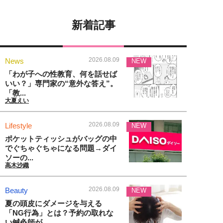
新着記事
2026.08.09
News
NEW
「わが子への性教育、何を話せば
いい？」専門家の“意外な答え”。
「教...
大夏えい
2026.08.09
Lifestyle
NEW
ポケットティッシュがバッグの中
でぐちゃぐちゃになる問題→ダイ
ソーの...
高木沙織
2026.08.09
Beauty
NEW
夏の頭皮にダメージを与える
「NG行為」とは？予約の取れな
い鍼灸師が...