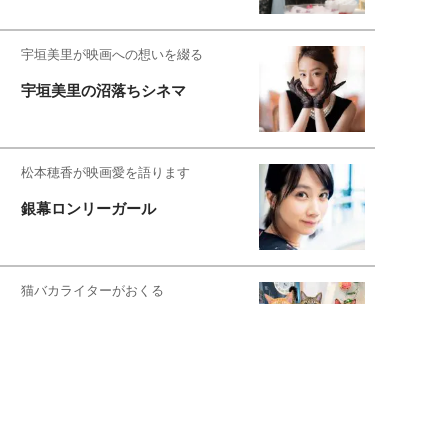
宇垣美里が映画への想いを綴る
宇垣美里の沼落ちシネマ
松本穂香が映画愛を語ります
銀幕ロンリーガール
猫バカライターがおくる
今日のにゃんこタイム
もっと見る>>