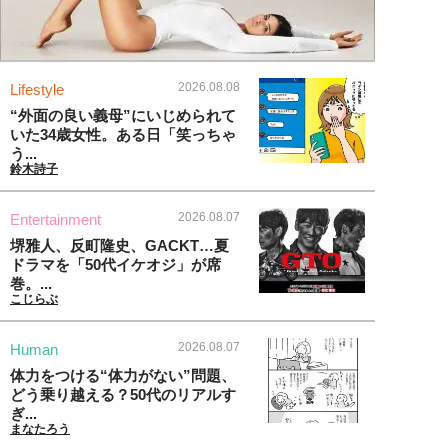
2026.08.08
Lifestyle
“外面の良い義母”にいじめられて
いた34歳女性。ある日「笑っちゃ
う...
鈴木詩子
2026.08.07
Entertainment
堺雅人、反町隆史、GACKT…夏
ドラマを「50代イケオジ」が席
巻。...
こじらぶ
2026.08.07
Human
体力をつける“体力がない”問題、
どう乗り越える？50代のリアルす
ぎ...
まなたろう