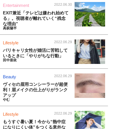
2022.06.30
Entertainment
EXIT兼近「テレビは嫌われ始めて
る」。視聴者が離れていく“残念
な理由”
高萩陽平
2022.06.29
Lifestyle
バリキャリ女性が婚活に苦戦して
いるときに「やりがちな行動」
田中亜依
2022.06.29
Beauty
ヴィセの眉用コンシーラーが超便
利！眉メイクの仕上がりがランク
アップ
やむ
2022.06.29
Lifestyle
もうすぐ暑い夏！今から“熱中症
になりにくい体”をつくる意外な