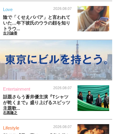
2026.08.07
Love
陰で「くせえババア」と言われて
いた…年下彼氏のウラの顔を知り
トラウ...
古川諭香
2026.08.07
Entertainment
話題さらう蒼井優主演『Tシャツ
が乾くまで』盛り上げるスピッツ
主題歌...
石黒隆之
2026.08.07
Lifestyle