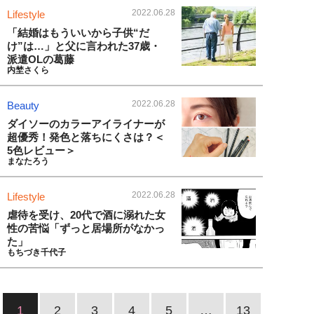
2022.06.28
Lifestyle
「結婚はもういいから子供“だ
け”は…」と父に言われた37歳・
派遣OLの葛藤
内埜さくら
2022.06.28
Beauty
ダイソーのカラーアイライナーが
超優秀！発色と落ちにくさは？＜
5色レビュー＞
まなたろう
2022.06.28
Lifestyle
虐待を受け、20代で酒に溺れた女
性の苦悩「ずっと居場所がなかっ
た」
もちづき千代子
1
2
3
4
5
…
13