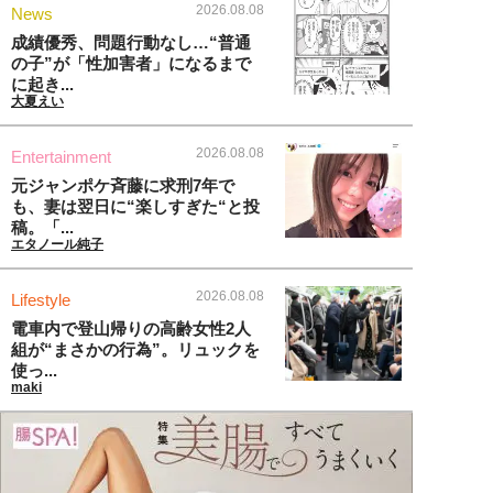
2026.08.08
News
成績優秀、問題行動なし…“普通
の子”が「性加害者」になるまで
に起き...
大夏えい
2026.08.08
Entertainment
元ジャンポケ斉藤に求刑7年で
も、妻は翌日に“楽しすぎた“と投
稿。「...
エタノール純子
2026.08.08
Lifestyle
電車内で登山帰りの高齢女性2人
組が“まさかの行為”。リュックを
使っ...
maki