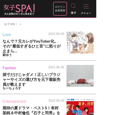
ログイン
会員登録
大人女性のホンネに向き合う
女子SPA！
2022.06.30
Love
なんで？元カレがYouTuber化。
その“最低すぎるひと言”に怒りが
止まら...
萩ゆう
2022.06.30
Fashion
採寸だけじゃダメ！正しいブラジ
ャーサイズの選び方を元下着販売
員が教えます
ちーちょろす
2022.06.30
Entertainment
期待の夏ドラマ・ベスト5！有村
架純＆中村倫也『石子と羽男』を