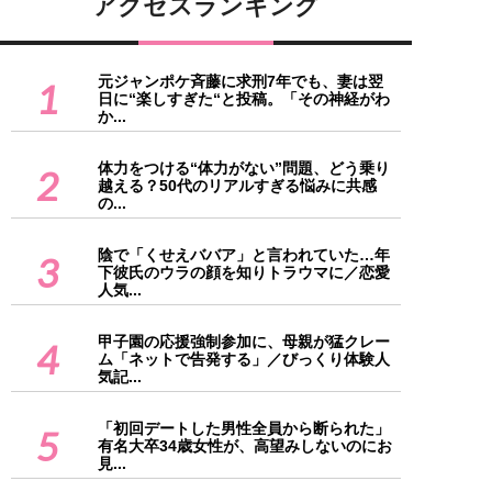
アクセスランキング
元ジャンポケ斉藤に求刑7年でも、妻は翌
1
日に“楽しすぎた“と投稿。「その神経がわ
か...
体力をつける“体力がない”問題、どう乗り
2
越える？50代のリアルすぎる悩みに共感
の...
陰で「くせえババア」と言われていた…年
3
下彼氏のウラの顔を知りトラウマに／恋愛
人気...
甲子園の応援強制参加に、母親が猛クレー
4
ム「ネットで告発する」／びっくり体験人
気記...
「初回デートした男性全員から断られた」
5
有名大卒34歳女性が、高望みしないのにお
見...