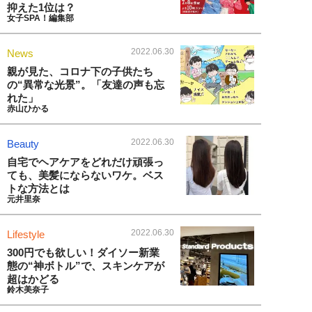
抑えた1位は？
女子SPA！編集部
2022.06.30
News
親が見た、コロナ下の子供たち
の“異常な光景”。「友達の声も忘
れた」
赤山ひかる
2022.06.30
Beauty
自宅でヘアケアをどれだけ頑張っ
ても、美髪にならないワケ。ベス
トな方法とは
元井里奈
2022.06.30
Lifestyle
300円でも欲しい！ダイソー新業
態の“神ボトル”で、スキンケアが
超はかどる
鈴木美奈子