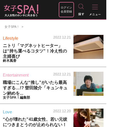
ログイン
会員登録
大人女性のホンネに向き合う
女子SPA！
2022.12.21
Lifestyle
ニトリ「マグネットヒーター」
は“持ち運べるコタツ”！冷え性の
主婦喜び
鈴木風香
2022.12.21
Entertainment
職場にこんな“推し”がいたら最高
すぎる…!? 曽田陵介「キュンキュ
ン納めを...
女子SPA！編集部
2022.12.20
Love
“心が壊れた”41歳女性、若い元彼
につきまとうのが止められない！