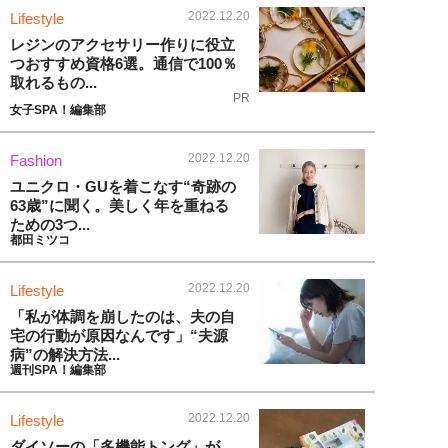
2022.12.20
Lifestyle
レジンのアクセサリー作りに役立
つおすすめ資格6選。通信で100％
取れるもの...
PR
女子SPA！編集部
2022.12.20
Fashion
ユニクロ・GUを着こなす“奇跡の
63歳”に聞く。美しく年を重ねる
ための3つ...
都田ミツコ
2022.12.20
Lifestyle
「私が体調を崩したのは、夫の自
宅の行動が原因なんです」“夫源
病”の解決方法...
週刊SPA！編集部
2022.12.20
Lifestyle
ダイソーの「多機能トング」が