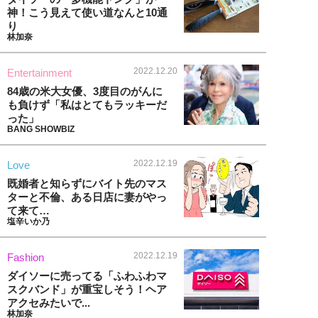
神！こう見えて使い道なんと10通
り
林加奈
2022.12.20
Entertainment
84歳の米大女優、3度目のがんに
も負けず「私はとてもラッキーだ
った」
BANG SHOWBIZ
2022.12.19
Love
既婚者と知らずにバイト先のマス
ターと不倫、ある日店に妻がやっ
て来て…
塩辛いか乃
2022.12.19
Fashion
ダイソーに売ってる「ふわふわマ
スクバンド」が重宝しそう！ヘア
アクセみたいで...
林加奈