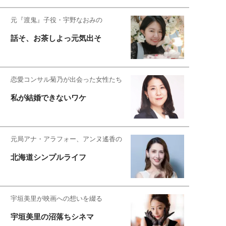
元『渡鬼』子役・宇野なおみの
話そ、お茶しよっ元気出そ
恋愛コンサル菊乃が出会った女性たち
私が結婚できないワケ
元局アナ・アラフォー、アンヌ遙香の
北海道シンプルライフ
宇垣美里が映画への想いを綴る
宇垣美里の沼落ちシネマ