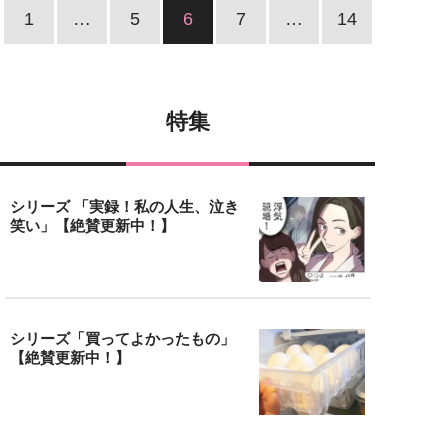
1
…
5
6
7
…
14
特集
シリーズ 「実録！私の人生、泣き
笑い」【絶賛更新中！】
シリーズ「買ってよかったもの」
【絶賛更新中！】