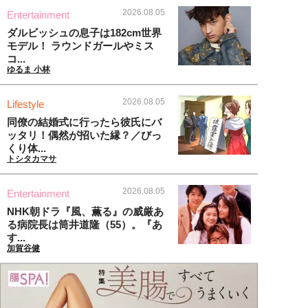
2026.08.05
Entertainment
ダルビッシュの息子は182cm世界
モデル！ ラウンドガールやミス
コ...
ゆるま 小林
2026.08.05
Lifestyle
同僚の結婚式に行ったら彼氏にバ
ッタリ！偶然が招いた縁？／びっ
くり体...
トシタカマサ
2026.08.05
Entertainment
NHK朝ドラ『風、薫る』の威厳あ
る病院長は筒井道隆（55）。『あ
す...
加賀谷健