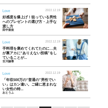
2022.12.19
Love
好感度を爆上げ！狙っている男性
へのプレゼントの選び方・上手な
渡し方
田中亜依
2022.12.19
Love
手料理を褒めてくれてたのに…夫
が裏アカに“ありえない投稿”をし
ていることが...
古川諭香
2022.12.19
Love
「年収500万の“普通の”男性でい
い」はカン違い。ご縁に恵まれな
い女性の特...
おとうふ