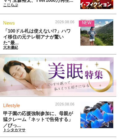
マイ玉森裕太、TVer1000万再生...
こじらぶ
2026.08.06
News
NEW
「100ドル札は使えない!?」ハワ
イ移住の元テレ朝アナが驚い
た“最...
大木優紀
2026.08.06
Lifestyle
甲子園の応援強制参加に、母親が
猛クレーム「ネットで告発する」
／びっ...
トシタカマサ