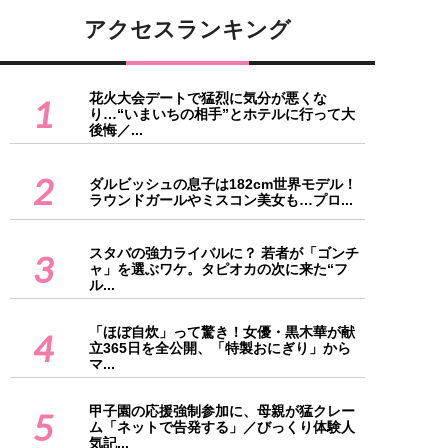
アクセスランキング
花火大会デートで猛烈に気分が悪くな
1
り…“いまいちの相手”とホテルに行って大
後悔／...
2
ダルビッシュの息子は182cm世界モデル！
ラウンドガールやミスコン美女も…プロ...
スタバの強力ライバルに？ 若者が「ゴンチ
3
ャ」を選ぶワケ。タピオカの次に来た“フ
ル...
「ほぼ自炊」って驚き！女優・黒木華が献
4
立365日を全公開、「特製おにぎり」から
マ...
甲子園の応援強制参加に、母親が猛クレー
5
ム「ネットで告発する」／びっくり体験人
気記...