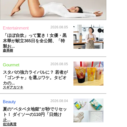
2026.08.05
Entertainment
「ほぼ自炊」って驚き！女優・黒
木華が献立365日を全公開、「特
製お...
森美樹
2026.08.05
Gourmet
スタバの強力ライバルに？ 若者が
「ゴンチャ」を選ぶワケ。タピオ
カの...
スギアカツキ
2026.08.04
Beauty
夏の“ベタベタ地獄”が秒でリセッ
ト！ ダイソーの110円「日焼け
止...
佐治真澄