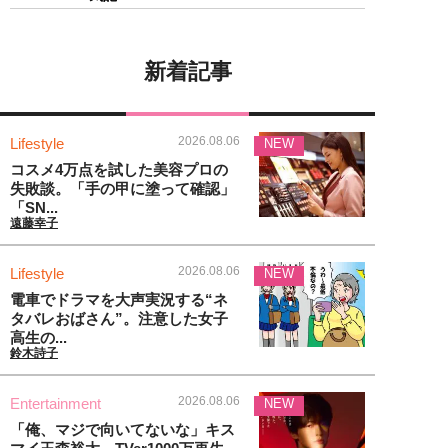
新着記事
2026.08.06
Lifestyle
NEW
コスメ4万点を試した美容プロの
失敗談。「手の甲に塗って確認」
「SN...
遠藤幸子
2026.08.06
Lifestyle
NEW
電車でドラマを大声実況する“ネ
タバレおばさん”。注意した女子
高生の...
鈴木詩子
2026.08.06
Entertainment
NEW
「俺、マジで向いてないな」キス