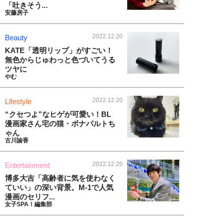
「吐きそう...
安藤房子
2022.12.20
Beauty
KATE「透明リップ」がすごい！
無色からじゅわっと色づいてうる
ツヤに
やむ
2022.12.20
Lifestyle
“クセつよ”なヒゲが可愛い！BL
漫画家さん宅の猫・ボナパルトち
ゃん
古川諭香
2022.12.20
Entertainment
博多大吉「高齢者に気を使わなく
ていい」の深い背景。M-1で人気
漫画のセリフ...
女子SPA！編集部