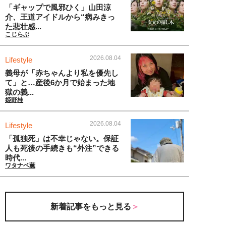
「ギャップで風邪ひく」山田涼
介、王道アイドルから“病みきっ
た悲壮感...
こじらぶ
2026.08.04
Lifestyle
義母が「赤ちゃんより私を優先し
て」と…産後6か月で始まった地
獄の義...
姫野桂
2026.08.04
Lifestyle
「孤独死」は不幸じゃない。保証
人も死後の手続きも“外注”できる
時代...
ワタナベ薫
新着記事をもっと見る